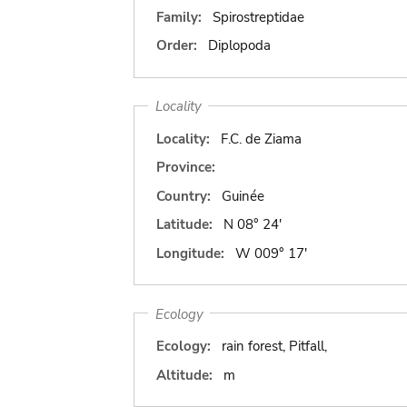
Family:
Spirostreptidae
Order:
Diplopoda
Locality
Locality:
F.C. de Ziama
Province:
Country:
Guinée
Latitude:
N 08° 24'
Longitude:
W 009° 17'
Ecology
Ecology:
rain forest, Pitfall,
Altitude:
m