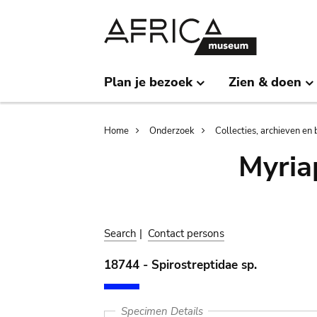
Skip
Skip
to
to
main
search
content
Plan je bezoek
Zien & doen
Breadcrumb
Home
Onderzoek
Collecties, archieven en 
Myria
Search
|
Contact persons
18744 - Spirostreptidae sp.
Specimen Details