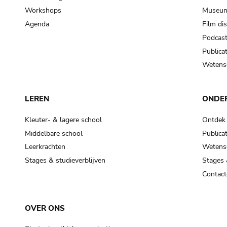
Workshops
Museum
Agenda
Film di
Podcas
Publicat
Wetensc
LEREN
ONDE
Kleuter- & lagere school
Ontdek
Middelbare school
Publicat
Leerkrachten
Wetensc
Stages & studieverblijven
Stages 
Contact
OVER ONS