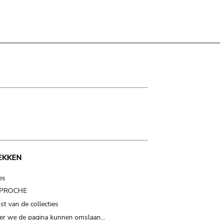
EKKEN
es
t PROCHE
t van de collecties
er we de pagina kunnen omslaan…