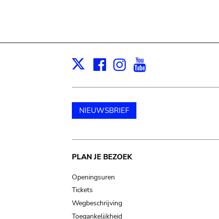
Facebook
Instagram
Youtube
Print
X
NIEUWSBRIEF
Main
PLAN JE BEZOEK
navigation
Openingsuren
Tickets
Wegbeschrijving
Toegankelijkheid