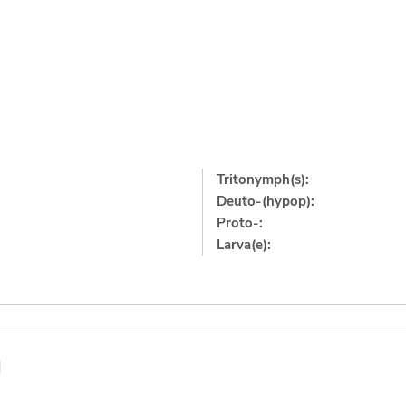
Tritonymph(s):
Deuto-(hypop):
Proto-:
Larva(e):
]