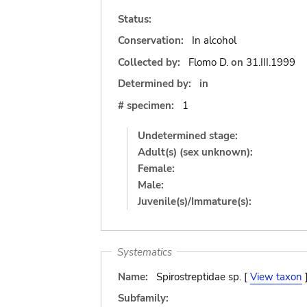
Status:
Conservation:
In alcohol
Collected by:
Flomo D.
on
31.III.1999
Determined by:
in
# specimen:
1
Undetermined stage:
Adult(s) (sex unknown):
Female:
Male:
Juvenile(s)/Immature(s):
Systematics
Name:
Spirostreptidae sp. [
View taxon
Subfamily: