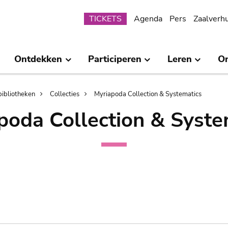
Submenu
TICKETS
Agenda
Pers
Zaalverh
Ontdekken
Participeren
Leren
O
bibliotheken
Collecties
Myriapoda Collection & Systematics
poda Collection & Syste