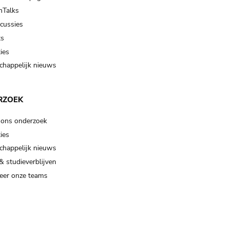
Talks
scussies
ts
ies
happelijk nieuws
RZOEK
 ons onderzoek
ies
happelijk nieuws
& studieverblijven
eer onze teams