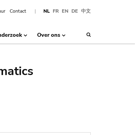
uur
Contact
NL
FR
EN
DE
中文
nderzoek
Over ons
Search
matics