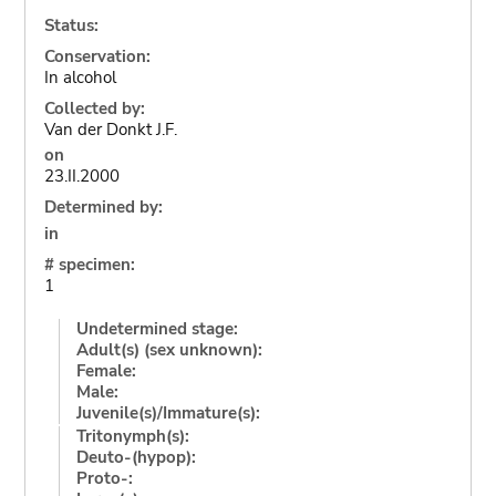
Status:
Conservation:
In alcohol
Collected by:
Van der Donkt J.F.
on
23.II.2000
Determined by:
in
# specimen:
1
Undetermined stage:
Adult(s) (sex unknown):
Female:
Male:
Juvenile(s)/Immature(s):
Tritonymph(s):
Deuto-(hypop):
Proto-: