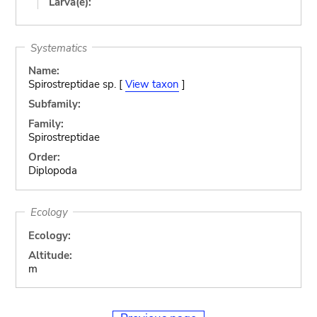
Larva(e):
Systematics
Name:
Spirostreptidae sp. [
View taxon
]
Subfamily:
Family:
Spirostreptidae
Order:
Diplopoda
Ecology
Ecology:
Altitude:
m