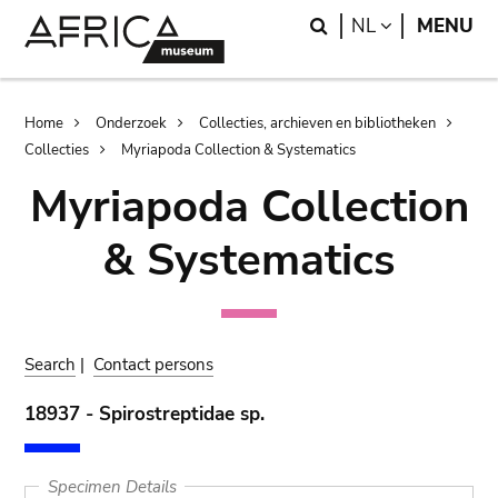
Skip
Skip
Search
LANGUAGE
NL
MENU
to
to
main
search
content
Breadcrumb
Home
Onderzoek
Collecties, archieven en bibliotheken
Collecties
Myriapoda Collection & Systematics
Myriapoda Collection
& Systematics
Search
|
Contact persons
18937 - Spirostreptidae sp.
Specimen Details