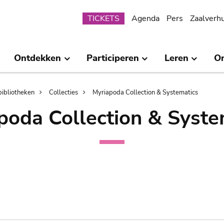
Submenu
TICKETS
Agenda
Pers
Zaalverh
Ontdekken
Participeren
Leren
O
bibliotheken
Collecties
Myriapoda Collection & Systematics
poda Collection & Syste