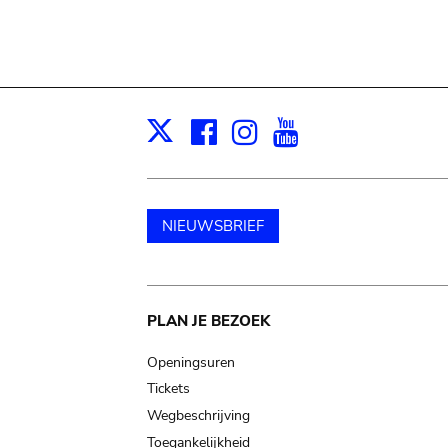
Facebook
Instagram
Youtube
Print
X
NIEUWSBRIEF
Main
PLAN JE BEZOEK
navigation
Openingsuren
Tickets
Wegbeschrijving
Toegankelijkheid