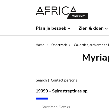
Skip
Skip
to
to
main
search
content
Plan je bezoek
Zien & doen
Breadcrumb
Home
Onderzoek
Collecties, archieven en 
Myria
Search
|
Contact persons
19099 - Spirostreptidae sp.
Specimen Details