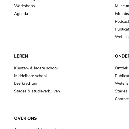
Workshops
Museum
Agenda
Film di
Podcas
Publicat
Wetensc
LEREN
ONDE
Kleuter- & lagere school
Ontdek
Middelbare school
Publicat
Leerkrachten
Wetensc
Stages & studieverblijven
Stages 
Contact
OVER ONS