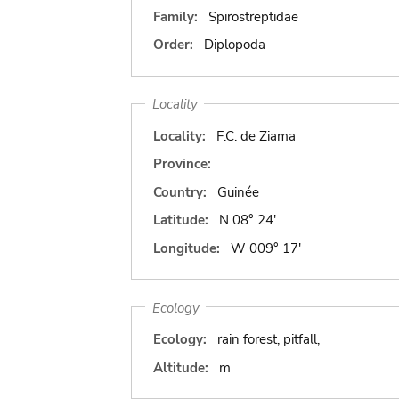
Family:
Spirostreptidae
Order:
Diplopoda
Locality
Locality:
F.C. de Ziama
Province:
Country:
Guinée
Latitude:
N 08° 24'
Longitude:
W 009° 17'
Ecology
Ecology:
rain forest, pitfall,
Altitude:
m