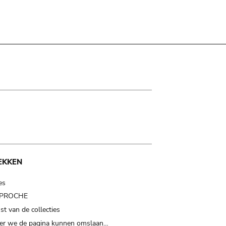
EKKEN
es
t PROCHE
t van de collecties
er we de pagina kunnen omslaan…