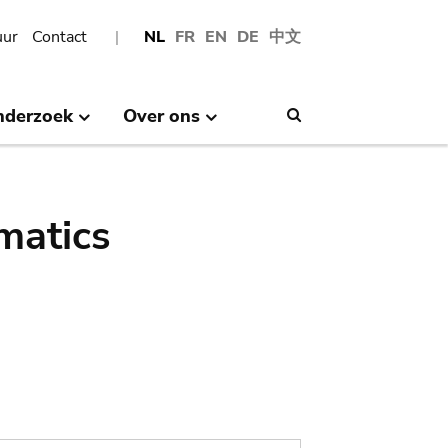
uur
Contact
NL
FR
EN
DE
中文
nderzoek
Over ons
Search
matics