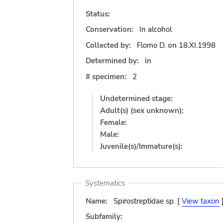
Status:
Conservation:
In alcohol
Collected by:
Flomo D.
on
18.XI.1998
Determined by:
in
# specimen:
2
Undetermined stage:
Adult(s) (sex unknown):
Female:
Male:
Juvenile(s)/Immature(s):
Systematics
Name:
Spirostreptidae sp. [
View taxon
Subfamily: