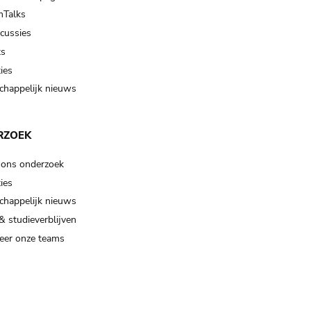
Talks
scussies
ts
ies
happelijk nieuws
RZOEK
 ons onderzoek
ies
happelijk nieuws
& studieverblijven
eer onze teams