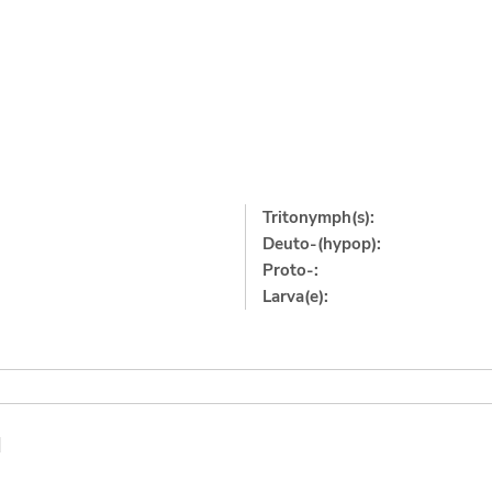
Tritonymph(s):
Deuto-(hypop):
Proto-:
Larva(e):
]