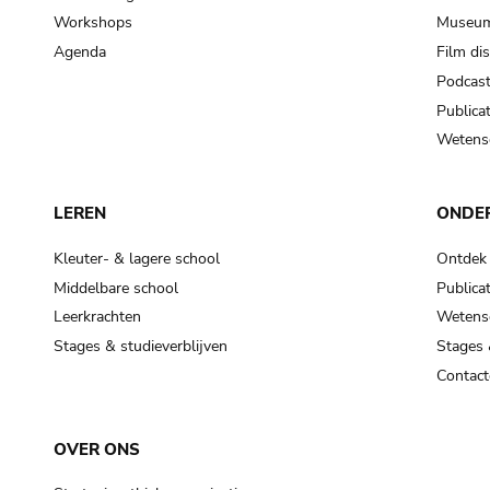
Workshops
Museum
Agenda
Film di
Podcas
Publicat
Wetensc
LEREN
ONDE
Kleuter- & lagere school
Ontdek
Middelbare school
Publicat
Leerkrachten
Wetensc
Stages & studieverblijven
Stages 
Contact
OVER ONS