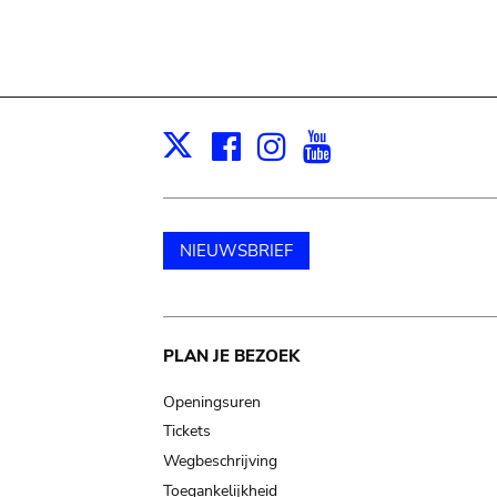
Facebook
Instagram
Youtube
Print
X
NIEUWSBRIEF
Main
PLAN JE BEZOEK
navigation
Openingsuren
Tickets
Wegbeschrijving
Toegankelijkheid