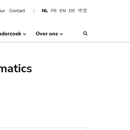
uur
Contact
NL
FR
EN
DE
中文
nderzoek
Over ons
Search
matics