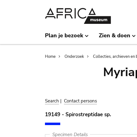
Skip
Skip
to
to
main
search
content
Plan je bezoek
Zien & doen
Breadcrumb
Home
Onderzoek
Collecties, archieven en 
Myria
Search
|
Contact persons
19149 - Spirostreptidae sp.
Specimen Details