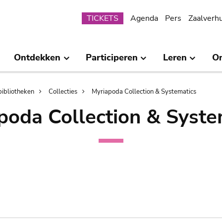
Submenu
TICKETS
Agenda
Pers
Zaalverh
Ontdekken
Participeren
Leren
O
bibliotheken
Collecties
Myriapoda Collection & Systematics
poda Collection & Syste