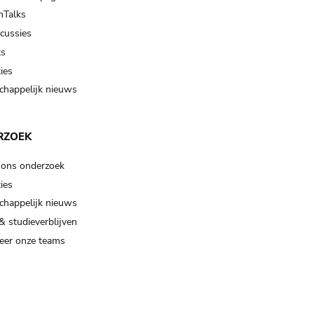
Talks
scussies
ts
ies
happelijk nieuws
RZOEK
 ons onderzoek
ies
happelijk nieuws
& studieverblijven
eer onze teams