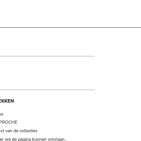
EKKEN
es
t PROCHE
t van de collecties
er we de pagina kunnen omslaan…