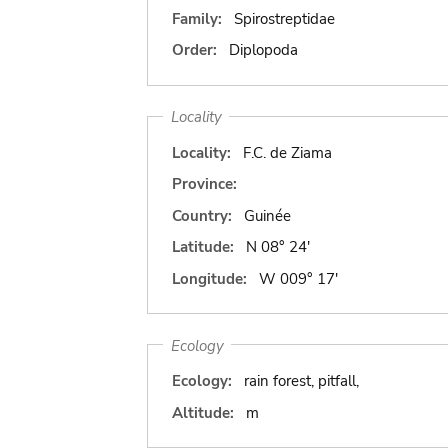
Family:
Spirostreptidae
Order:
Diplopoda
Locality
Locality:
F.C. de Ziama
Province:
Country:
Guinée
Latitude:
N 08° 24'
Longitude:
W 009° 17'
Ecology
Ecology:
rain forest, pitfall,
Altitude:
m