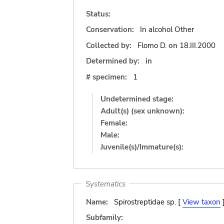
Status:
Conservation:
In alcohol Other
Collected by:
Flomo D.
on
18.III.2000
Determined by:
in
# specimen:
1
Undetermined stage:
Adult(s) (sex unknown):
Female:
Male:
Juvenile(s)/Immature(s):
Systematics
Name:
Spirostreptidae sp. [
View taxon
Subfamily: