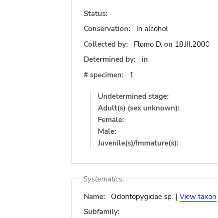
Status:
Conservation:
In alcohol
Collected by:
Flomo D.
on
18.III.2000
Determined by:
in
# specimen:
1
Undetermined stage:
Adult(s) (sex unknown):
Female:
Male:
Juvenile(s)/Immature(s):
Systematics
Name:
Odontopygidae sp. [
View taxon
Subfamily: