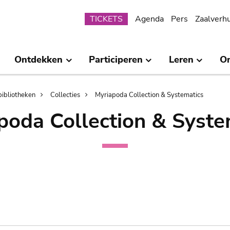
Submenu
TICKETS
Agenda
Pers
Zaalverh
Ontdekken
Participeren
Leren
O
bibliotheken
Collecties
Myriapoda Collection & Systematics
poda Collection & Syste