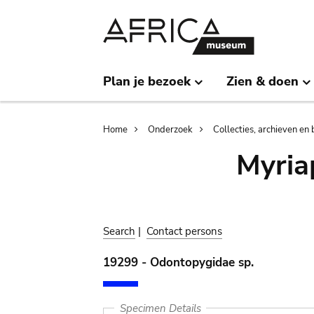
Skip
Skip
to
to
main
search
content
Plan je bezoek
Zien & doen
Breadcrumb
Home
Onderzoek
Collecties, archieven en 
Myria
Search
|
Contact persons
19299 - Odontopygidae sp.
Specimen Details