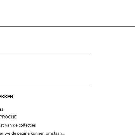
EKKEN
es
t PROCHE
t van de collecties
er we de pagina kunnen omslaan…