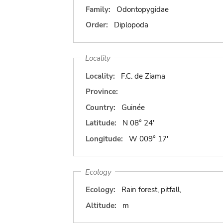
Family:
Odontopygidae
Order:
Diplopoda
Locality
Locality:
F.C. de Ziama
Province:
Country:
Guinée
Latitude:
N 08° 24'
Longitude:
W 009° 17'
Ecology
Ecology:
Rain forest, pitfall,
Altitude:
m