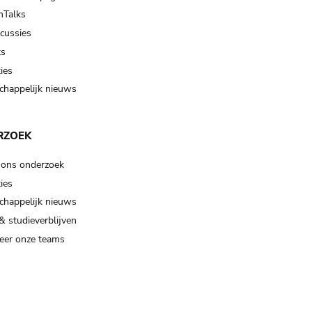
Talks
scussies
ts
ies
happelijk nieuws
RZOEK
 ons onderzoek
ies
happelijk nieuws
& studieverblijven
eer onze teams