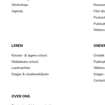
Workshops
Museum
Agenda
Film di
Podcas
Publicat
Wetensc
LEREN
ONDE
Kleuter- & lagere school
Ontdek
Middelbare school
Publicat
Leerkrachten
Wetensc
Stages & studieverblijven
Stages 
Contact
OVER ONS