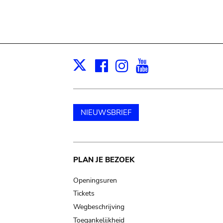
Facebook
Instagram
Youtube
Print
X
NIEUWSBRIEF
Main
PLAN JE BEZOEK
navigation
Openingsuren
Tickets
Wegbeschrijving
Toegankelijkheid