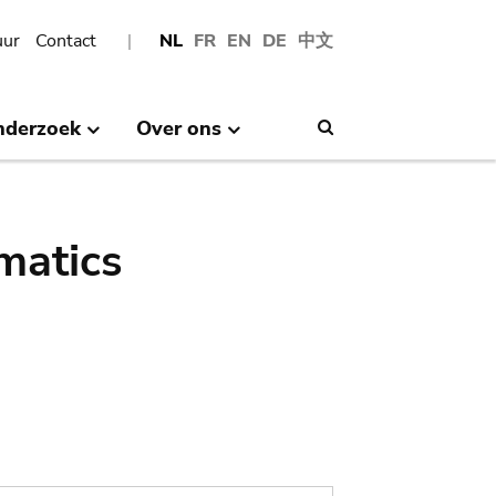
uur
Contact
NL
FR
EN
DE
中文
nderzoek
Over ons
Search
matics