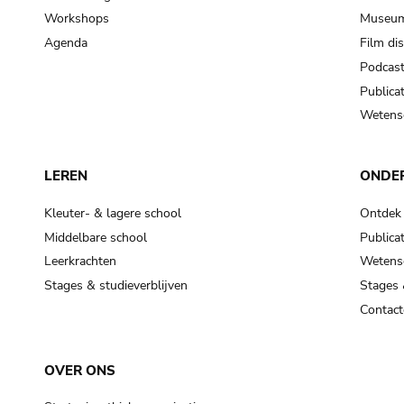
Workshops
Museum
Agenda
Film di
Podcas
Publicat
Wetensc
LEREN
ONDE
Kleuter- & lagere school
Ontdek
Middelbare school
Publicat
Leerkrachten
Wetensc
Stages & studieverblijven
Stages 
Contact
OVER ONS