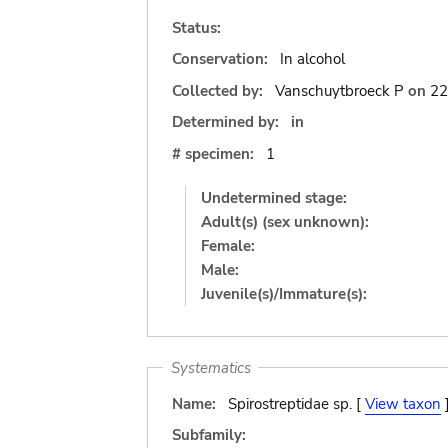
Status:
Conservation:
In alcohol
Collected by:
Vanschuytbroeck P
on
22
Determined by:
in
# specimen:
1
Undetermined stage:
Adult(s) (sex unknown):
Female:
Male:
Juvenile(s)/Immature(s):
Systematics
Name:
Spirostreptidae sp. [
View taxon
Subfamily: