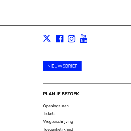
Facebook
Instagram
Youtube
Print
X
NIEUWSBRIEF
Main
PLAN JE BEZOEK
navigation
Openingsuren
Tickets
Wegbeschrijving
Toegankelijkheid