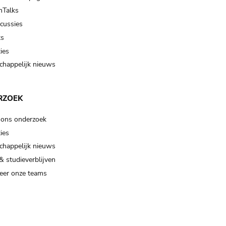
Talks
scussies
ts
ies
happelijk nieuws
RZOEK
 ons onderzoek
ies
happelijk nieuws
& studieverblijven
eer onze teams