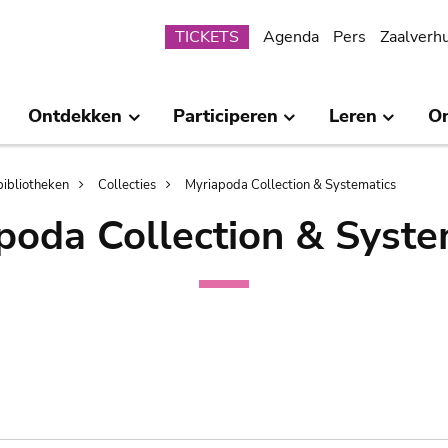
Submenu
TICKETS
Agenda
Pers
Zaalverh
Ontdekken
Participeren
Leren
O
bibliotheken
Collecties
Myriapoda Collection & Systematics
poda Collection & Syste