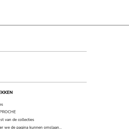
EKKEN
es
t PROCHE
t van de collecties
er we de pagina kunnen omslaan…