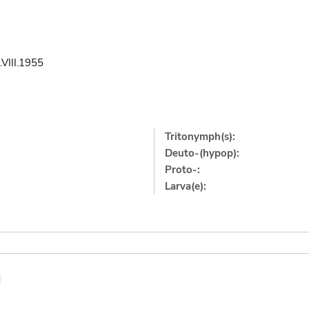
.VIII.1955
Tritonymph(s):
Deuto-(hypop):
Proto-:
Larva(e):
]