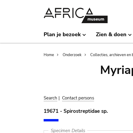
Skip
Skip
to
to
main
search
content
Plan je bezoek
Zien & doen
Breadcrumb
Home
Onderzoek
Collecties, archieven en 
Myria
Search
|
Contact persons
19671 - Spirostreptidae sp.
Specimen Details