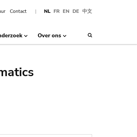
uur
Contact
NL
FR
EN
DE
中文
nderzoek
Over ons
Search
matics