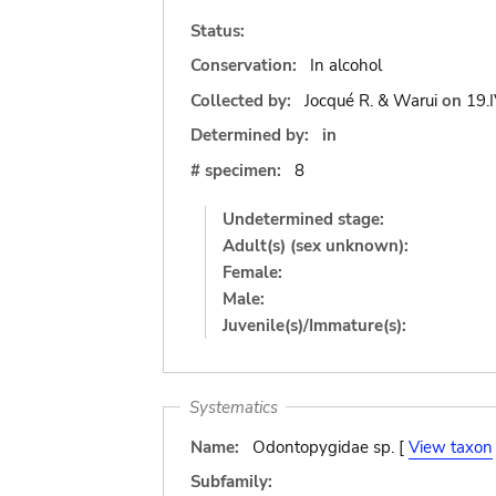
Status:
Conservation:
In alcohol
Collected by:
Jocqué R. & Warui
on
19.
Determined by:
in
# specimen:
8
Undetermined stage:
Adult(s) (sex unknown):
Female:
Male:
Juvenile(s)/Immature(s):
Systematics
Name:
Odontopygidae sp. [
View taxon
Subfamily: