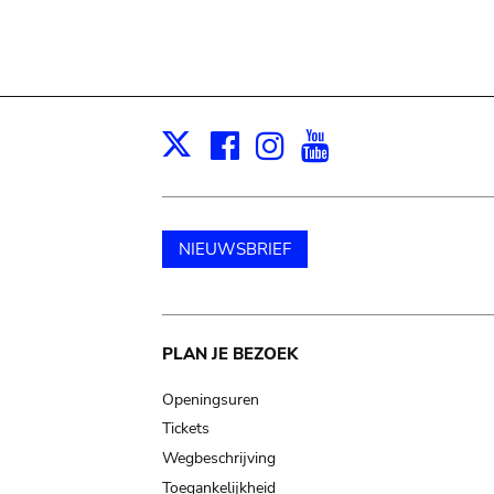
Facebook
Instagram
Youtube
Print
X
NIEUWSBRIEF
Main
PLAN JE BEZOEK
navigation
Openingsuren
Tickets
Wegbeschrijving
Toegankelijkheid