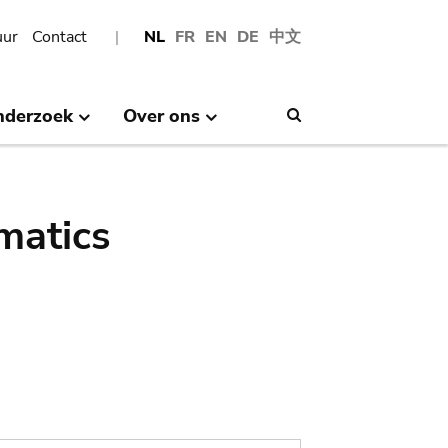
uur
Contact
NL
FR
EN
DE
中文
nderzoek
Over ons
Search
matics