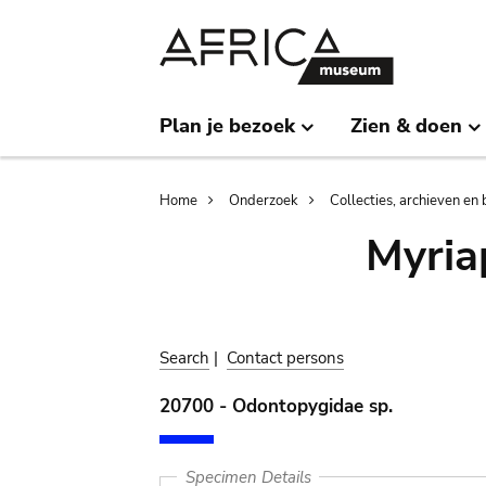
Skip
Skip
to
to
main
search
content
Plan je bezoek
Zien & doen
Breadcrumb
Home
Onderzoek
Collecties, archieven en 
Myria
Search
|
Contact persons
20700 - Odontopygidae sp.
Specimen Details