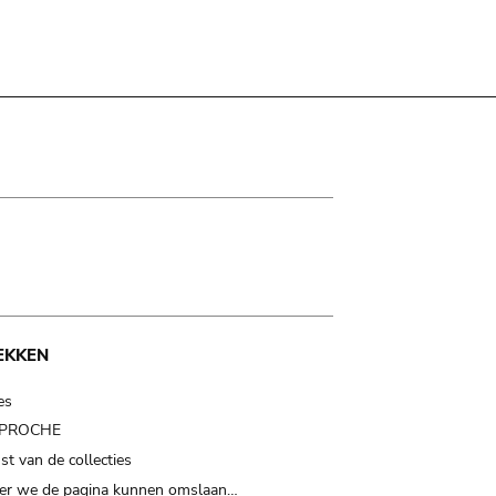
EKKEN
es
t PROCHE
t van de collecties
er we de pagina kunnen omslaan…