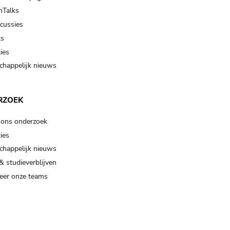
Talks
scussies
ts
ies
happelijk nieuws
RZOEK
 ons onderzoek
ies
happelijk nieuws
& studieverblijven
eer onze teams