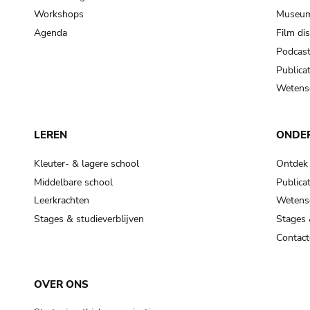
Workshops
Museum
Agenda
Film di
Podcas
Publicat
Wetensc
LEREN
ONDE
Kleuter- & lagere school
Ontdek
Middelbare school
Publicat
Leerkrachten
Wetensc
Stages & studieverblijven
Stages 
Contact
OVER ONS