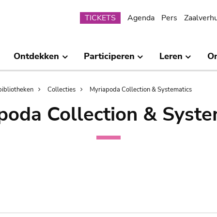
Submenu
TICKETS
Agenda
Pers
Zaalverh
Ontdekken
Participeren
Leren
O
bibliotheken
Collecties
Myriapoda Collection & Systematics
poda Collection & Syste