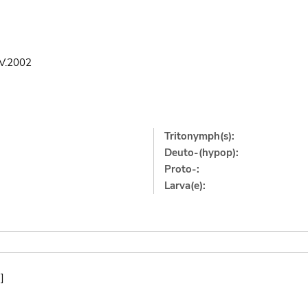
IV.2002
Tritonymph(s):
Deuto-(hypop):
Proto-:
Larva(e):
]