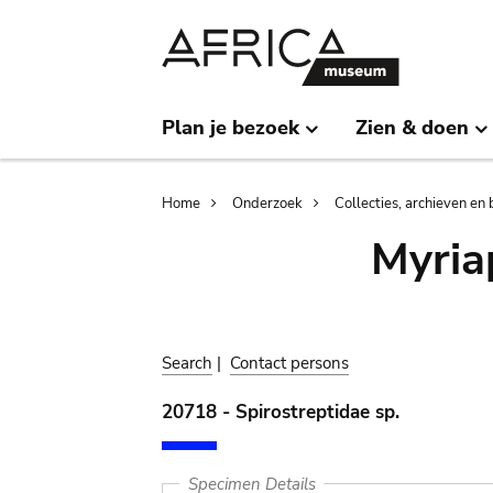
Skip
Skip
to
to
main
search
content
Plan je bezoek
Zien & doen
Breadcrumb
Home
Onderzoek
Collecties, archieven en 
Myria
Search
|
Contact persons
20718 - Spirostreptidae sp.
Specimen Details