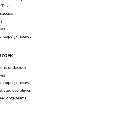
Talks
scussies
ts
ies
happelijk nieuws
RZOEK
 ons onderzoek
ies
happelijk nieuws
& studieverblijven
eer onze teams