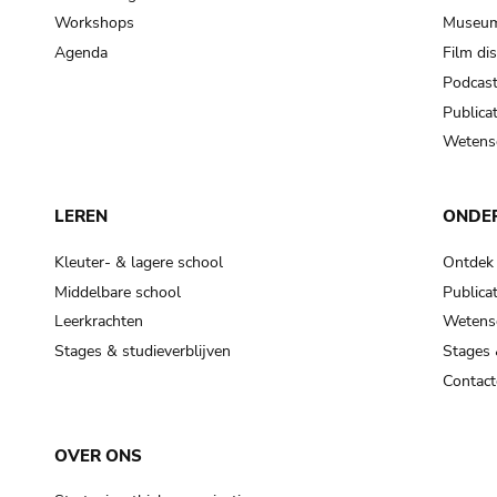
Workshops
Museum
Agenda
Film di
Podcas
Publicat
Wetensc
LEREN
ONDE
Kleuter- & lagere school
Ontdek
Middelbare school
Publicat
Leerkrachten
Wetensc
Stages & studieverblijven
Stages 
Contact
OVER ONS