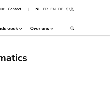
uur
Contact
NL
FR
EN
DE
中文
nderzoek
Over ons
Search
matics