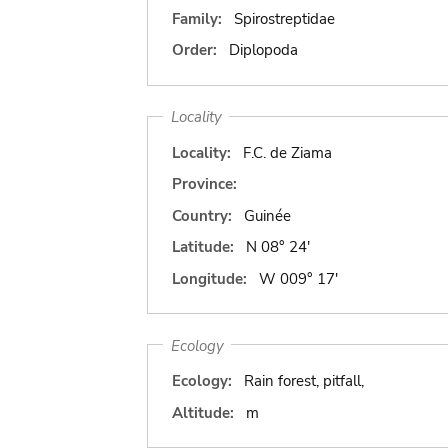
Family:
Spirostreptidae
Order:
Diplopoda
Locality
Locality:
F.C. de Ziama
Province:
Country:
Guinée
Latitude:
N 08° 24'
Longitude:
W 009° 17'
Ecology
Ecology:
Rain forest, pitfall,
Altitude:
m