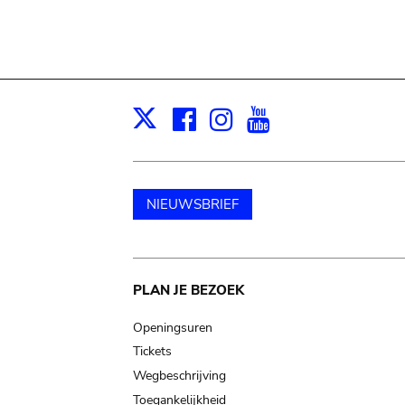
Facebook
Instagram
Youtube
Print
X
NIEUWSBRIEF
Main
PLAN JE BEZOEK
navigation
Openingsuren
Tickets
Wegbeschrijving
Toegankelijkheid