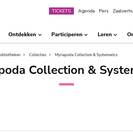
Submenu
TICKETS
Agenda
Pers
Zaalverh
Ontdekken
Participeren
Leren
O
bibliotheken
Collecties
Myriapoda Collection & Systematics
poda Collection & Syste