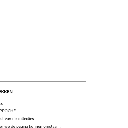
EKKEN
es
t PROCHE
t van de collecties
er we de pagina kunnen omslaan…