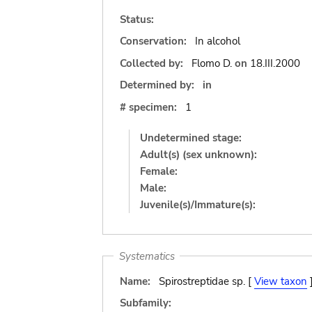
Status:
Conservation:
In alcohol
Collected by:
Flomo D.
on
18.III.2000
Determined by:
in
# specimen:
1
Undetermined stage:
Adult(s) (sex unknown):
Female:
Male:
Juvenile(s)/Immature(s):
Systematics
Name:
Spirostreptidae sp. [
View taxon
Subfamily: