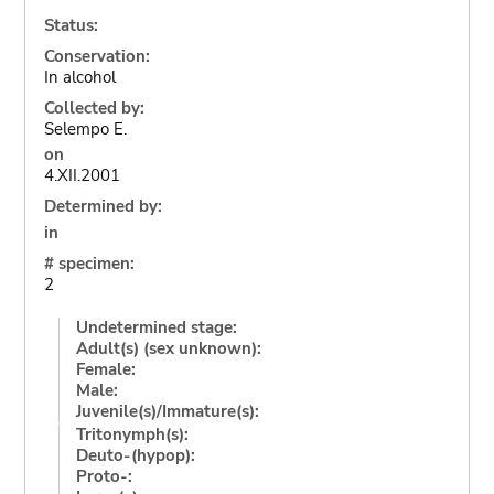
Status:
Conservation:
In alcohol
Collected by:
Selempo E.
on
4.XII.2001
Determined by:
in
# specimen:
2
Undetermined stage:
Adult(s) (sex unknown):
Female:
Male:
Juvenile(s)/Immature(s):
Tritonymph(s):
Deuto-(hypop):
Proto-: