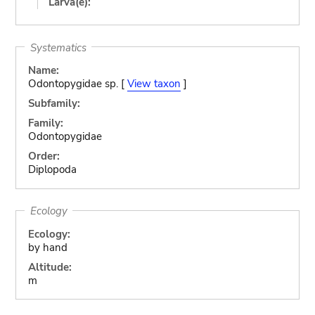
Larva(e):
Systematics
Name:
Odontopygidae sp. [
View taxon
]
Subfamily:
Family:
Odontopygidae
Order:
Diplopoda
Ecology
Ecology:
by hand
Altitude:
m