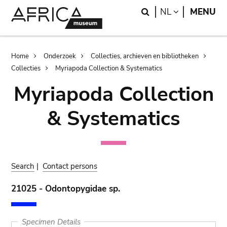
Skip
Skip
Search
LANGUAGE
NL
MENU
to
to
main
search
content
Breadcrumb
Home
Onderzoek
Collecties, archieven en bibliotheken
Collecties
Myriapoda Collection & Systematics
Myriapoda Collection
& Systematics
Search
|
Contact persons
21025 - Odontopygidae sp.
Specimen Details