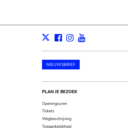
Facebook
Instagram
Youtube
Print
X
NIEUWSBRIEF
Main
PLAN JE BEZOEK
navigation
Openingsuren
Tickets
Wegbeschrijving
Toegankelijkheid