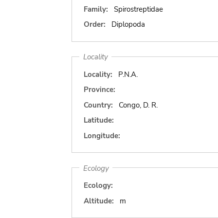
Family:
Spirostreptidae
Order:
Diplopoda
Locality
Locality:
P.N.A.
Province:
Country:
Congo, D. R.
Latitude:
Longitude:
Ecology
Ecology:
Altitude:
m