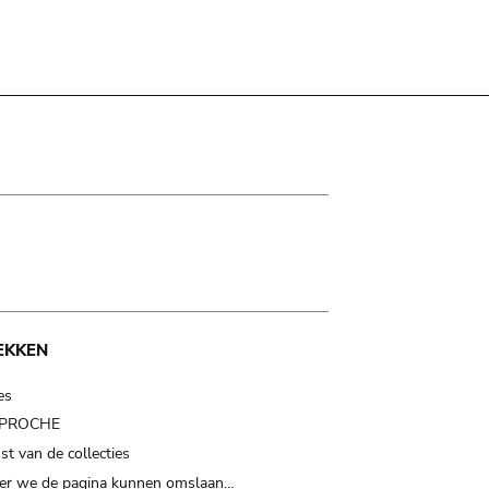
EKKEN
es
t PROCHE
t van de collecties
er we de pagina kunnen omslaan…