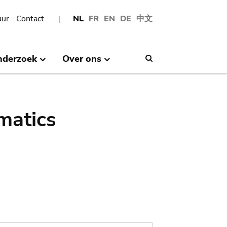
uur
Contact
NL
FR
EN
DE
中文
nderzoek
Over ons
Search
matics