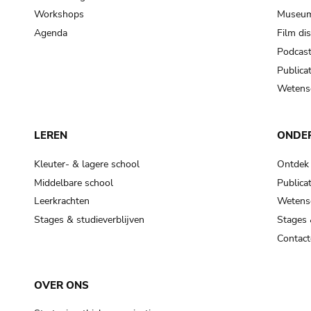
Workshops
Museum
Agenda
Film di
Podcas
Publicat
Wetensc
LEREN
ONDE
Kleuter- & lagere school
Ontdek
Middelbare school
Publicat
Leerkrachten
Wetensc
Stages & studieverblijven
Stages 
Contact
OVER ONS