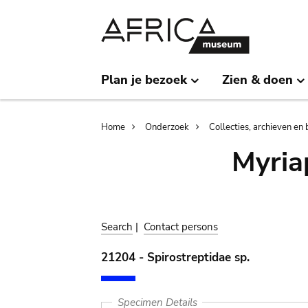
Skip
Skip
to
to
main
search
content
Plan je bezoek
Zien & doen
Breadcrumb
Home
Onderzoek
Collecties, archieven en 
Myria
Search
|
Contact persons
21204 - Spirostreptidae sp.
Specimen Details