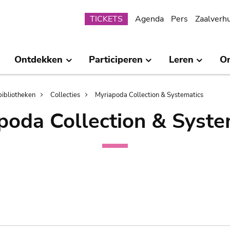
Submenu
TICKETS
Agenda
Pers
Zaalverh
Ontdekken
Participeren
Leren
O
bibliotheken
Collecties
Myriapoda Collection & Systematics
poda Collection & Syste