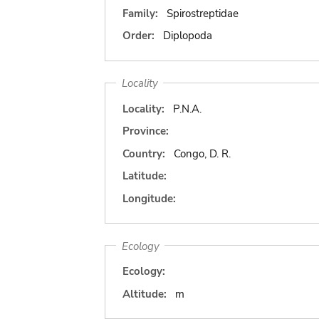
Family:
Spirostreptidae
Order:
Diplopoda
Locality
Locality:
P.N.A.
Province:
Country:
Congo, D. R.
Latitude:
Longitude:
Ecology
Ecology:
Altitude:
m