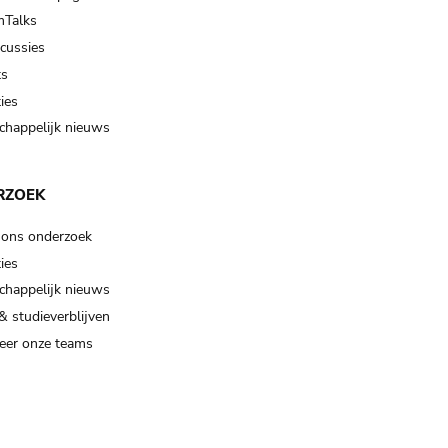
Talks
scussies
ts
ies
happelijk nieuws
RZOEK
 ons onderzoek
ies
happelijk nieuws
& studieverblijven
eer onze teams