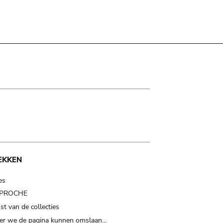
EKKEN
es
t PROCHE
t van de collecties
er we de pagina kunnen omslaan…