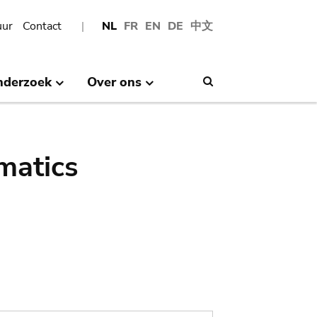
uur
Contact
NL
FR
EN
DE
中文
nderzoek
Over ons
Search
matics