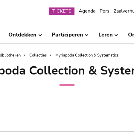
Submenu
TICKETS
Agenda
Pers
Zaalverh
Ontdekken
Participeren
Leren
O
bibliotheken
Collecties
Myriapoda Collection & Systematics
poda Collection & Syste