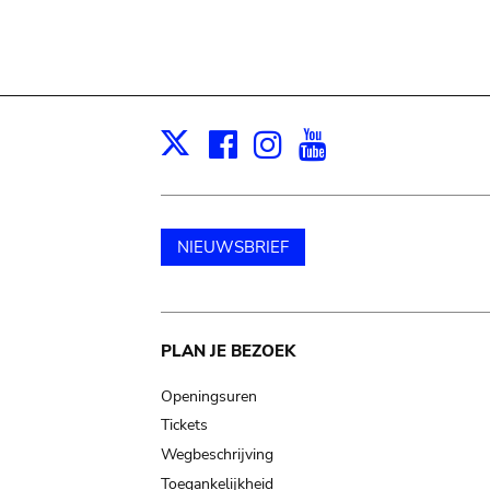
Facebook
Instagram
Youtube
Print
X
NIEUWSBRIEF
Main
PLAN JE BEZOEK
navigation
Openingsuren
Tickets
Wegbeschrijving
Toegankelijkheid