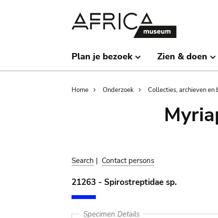
Skip
Skip
to
to
main
search
content
Plan je bezoek
Zien & doen
Breadcrumb
Home
Onderzoek
Collecties, archieven en 
Myria
Search
|
Contact persons
21263 - Spirostreptidae sp.
Specimen Details