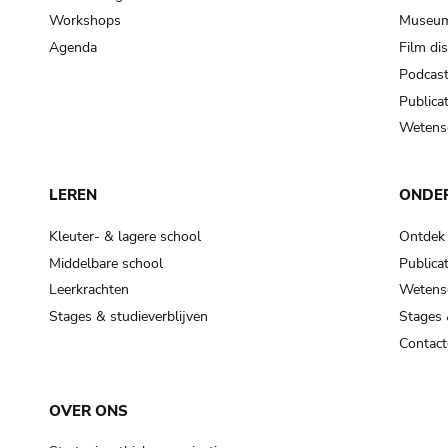
Workshops
Museum
Agenda
Film di
Podcas
Publicat
Wetensc
LEREN
ONDE
Kleuter- & lagere school
Ontdek
Middelbare school
Publicat
Leerkrachten
Wetensc
Stages & studieverblijven
Stages 
Contact
OVER ONS