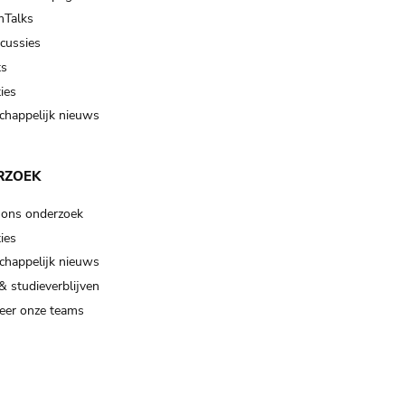
Talks
scussies
ts
ies
happelijk nieuws
RZOEK
 ons onderzoek
ies
happelijk nieuws
& studieverblijven
eer onze teams