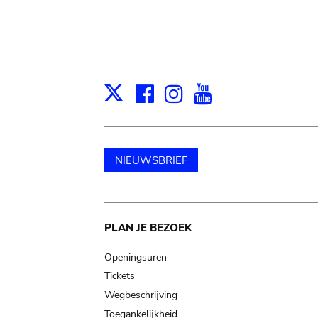
Facebook
Instagram
Youtube
Print
X
NIEUWSBRIEF
Main
PLAN JE BEZOEK
navigation
Openingsuren
Tickets
Wegbeschrijving
Toegankelijkheid