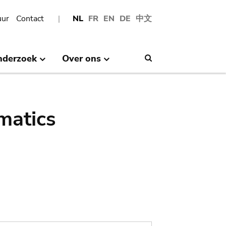
uur
Contact
NL
FR
EN
DE
中文
nderzoek
Over ons
Search
matics