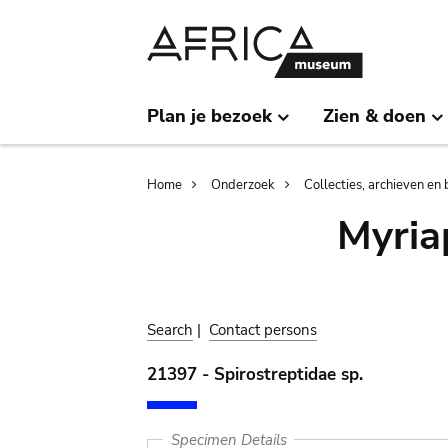
Skip
Skip
to
to
main
search
content
Plan je bezoek
Zien & doen
Breadcrumb
Home
Onderzoek
Collecties, archieven en 
Myria
Search
|
Contact persons
21397 - Spirostreptidae sp.
Specimen Details