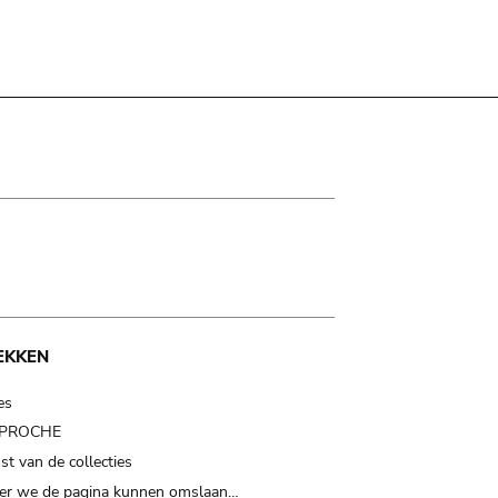
EKKEN
es
t PROCHE
t van de collecties
er we de pagina kunnen omslaan…