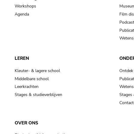
Workshops
Museum
Agenda
Film di
Podcas
Publicat
Wetensc
LEREN
ONDE
Kleuter- & lagere school
Ontdek
Middelbare school
Publicat
Leerkrachten
Wetensc
Stages & studieverblijven
Stages 
Contact
OVER ONS