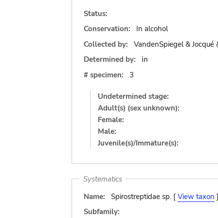
Status:
Conservation:
In alcohol
Collected by:
VandenSpiegel & Jocqué 
Determined by:
in
# specimen:
3
Undetermined stage:
Adult(s) (sex unknown):
Female:
Male:
Juvenile(s)/Immature(s):
Systematics
Name:
Spirostreptidae sp. [
View taxon
Subfamily: