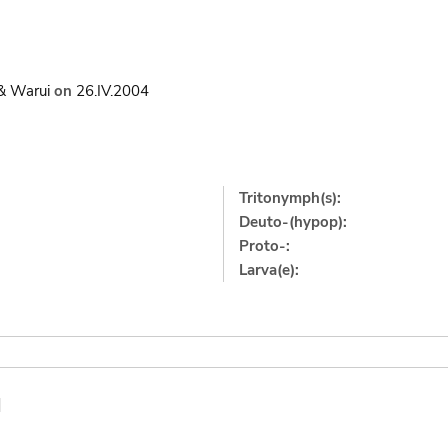
& Warui
on
26.IV.2004
Tritonymph(s):
Deuto-(hypop):
Proto-:
Larva(e):
]