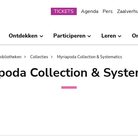
Submenu
TICKETS
Agenda
Pers
Zaalverh
Ontdekken
Participeren
Leren
O
bibliotheken
Collecties
Myriapoda Collection & Systematics
poda Collection & Syste