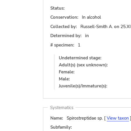
Status:
Conservation:
In alcohol
Collected by:
Russell-Smith A.
on
25.XI
Determined by:
in
# specimen:
1
Undetermined stage:
Adult(s) (sex unknown):
Female:
Male:
Juvenile(s)/Immature(s):
Systematics
Name:
Spirostreptidae sp. [
View taxon
Subfamily: