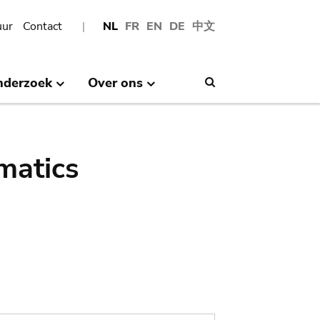
uur
Contact
NL
FR
EN
DE
中文
nderzoek
Over ons
Search
matics