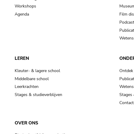
Workshops
Museum
Agenda
Film di
Podcas
Publicat
Wetensc
LEREN
ONDE
Kleuter- & lagere school
Ontdek
Middelbare school
Publicat
Leerkrachten
Wetensc
Stages & studieverblijven
Stages 
Contact
OVER ONS