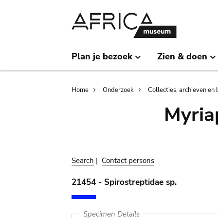
Skip
Skip
to
to
main
search
content
Plan je bezoek
Zien & doen
Breadcrumb
Home
Onderzoek
Collecties, archieven en 
Myria
Search
|
Contact persons
21454 - Spirostreptidae sp.
Specimen Details