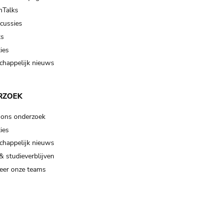
Talks
scussies
ts
ies
happelijk nieuws
RZOEK
 ons onderzoek
ies
happelijk nieuws
& studieverblijven
eer onze teams