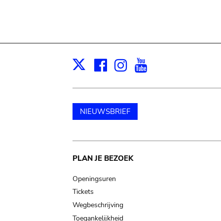
Facebook
Instagram
Youtube
Print
X
NIEUWSBRIEF
Main
PLAN JE BEZOEK
navigation
Openingsuren
Tickets
Wegbeschrijving
Toegankelijkheid