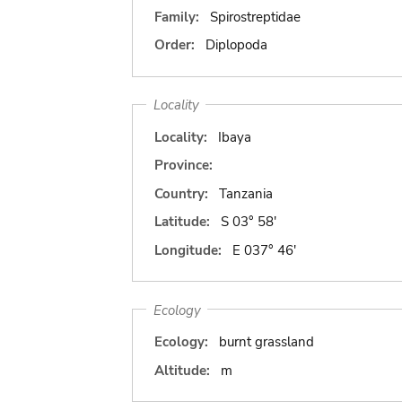
Family:
Spirostreptidae
Order:
Diplopoda
Locality
Locality:
Ibaya
Province:
Country:
Tanzania
Latitude:
S 03° 58'
Longitude:
E 037° 46'
Ecology
Ecology:
burnt grassland
Altitude:
m