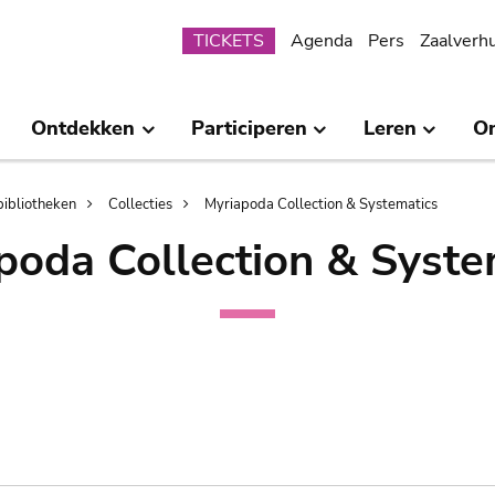
Submenu
TICKETS
Agenda
Pers
Zaalverh
Ontdekken
Participeren
Leren
O
bibliotheken
Collecties
Myriapoda Collection & Systematics
poda Collection & Syste