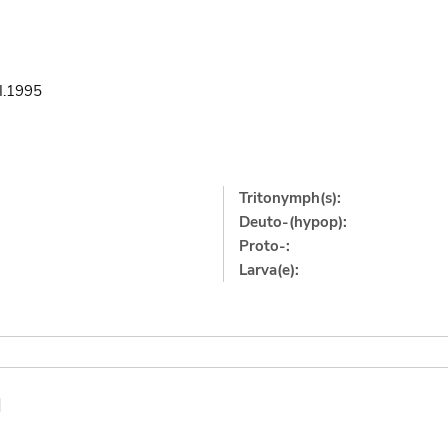
I.1995
Tritonymph(s):
Deuto-(hypop):
Proto-:
Larva(e):
]