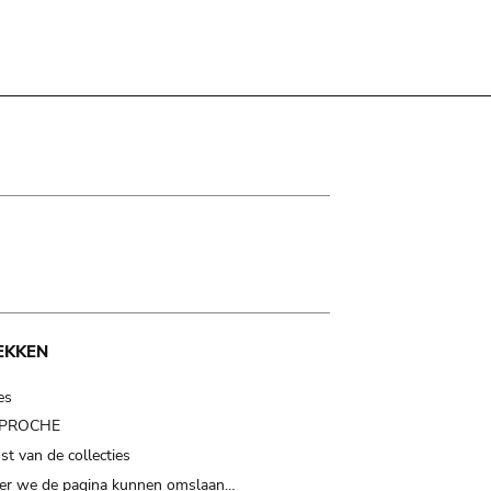
EKKEN
es
t PROCHE
t van de collecties
er we de pagina kunnen omslaan…