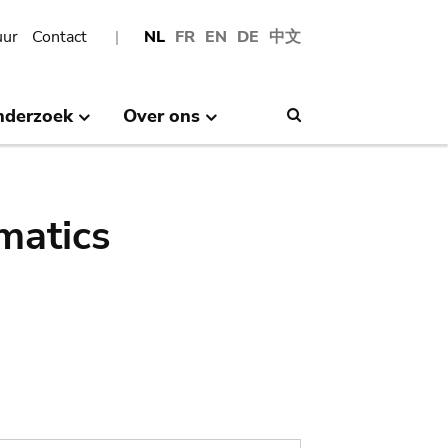
uur
Contact
NL
FR
EN
DE
中文
nderzoek
Over ons
Search
matics