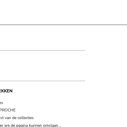
EKKEN
es
t PROCHE
t van de collecties
er we de pagina kunnen omslaan…