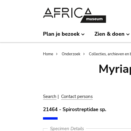
Skip
Skip
to
to
main
search
content
Plan je bezoek
Zien & doen
Breadcrumb
Home
Onderzoek
Collecties, archieven en 
Myria
Search
|
Contact persons
21464 - Spirostreptidae sp.
Specimen Details