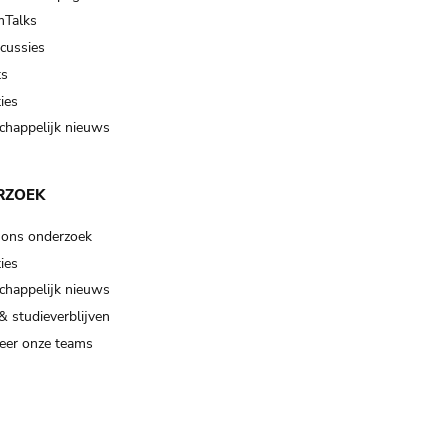
Talks
scussies
ts
ies
happelijk nieuws
RZOEK
 ons onderzoek
ies
happelijk nieuws
& studieverblijven
eer onze teams