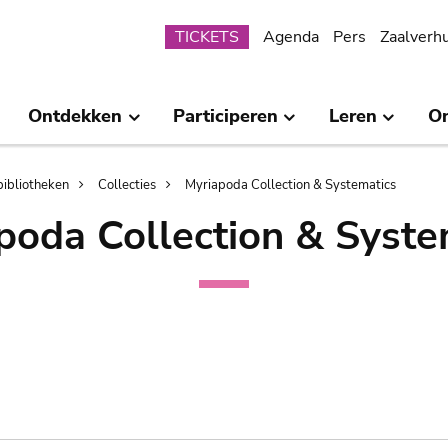
Submenu
TICKETS
Agenda
Pers
Zaalverh
Ontdekken
Participeren
Leren
O
bibliotheken
Collecties
Myriapoda Collection & Systematics
poda Collection & Syste