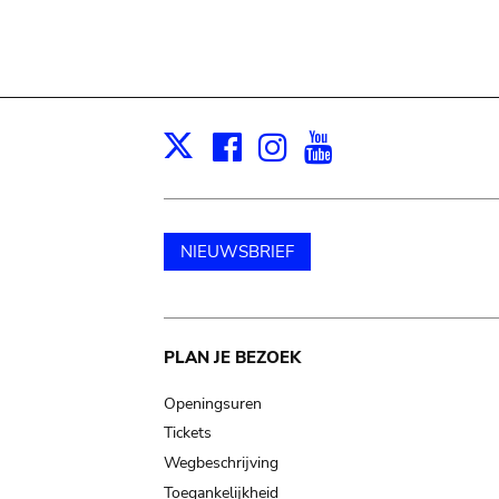
Facebook
Instagram
Youtube
Print
X
NIEUWSBRIEF
Main
PLAN JE BEZOEK
navigation
Openingsuren
Tickets
Wegbeschrijving
Toegankelijkheid