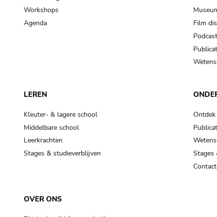
Workshops
Museum
Agenda
Film di
Podcas
Publicat
Wetensc
LEREN
ONDE
Kleuter- & lagere school
Ontdek
Middelbare school
Publicat
Leerkrachten
Wetensc
Stages & studieverblijven
Stages 
Contact
OVER ONS