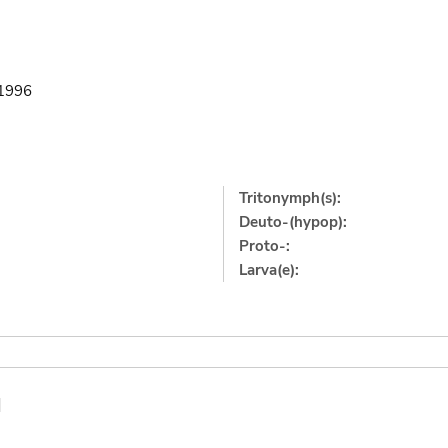
.1996
Tritonymph(s):
Deuto-(hypop):
Proto-:
Larva(e):
]