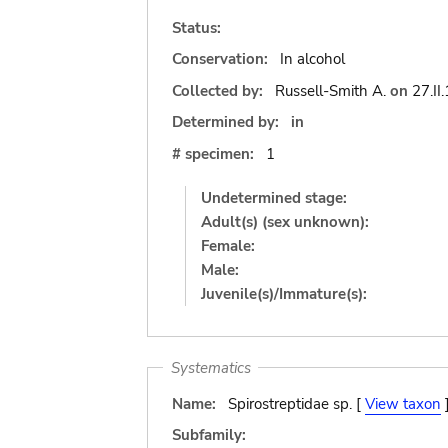
Status:
Conservation:
In alcohol
Collected by:
Russell-Smith A.
on
27.II
Determined by:
in
# specimen:
1
Undetermined stage:
Adult(s) (sex unknown):
Female:
Male:
Juvenile(s)/Immature(s):
Systematics
Name:
Spirostreptidae sp. [
View taxon
Subfamily: