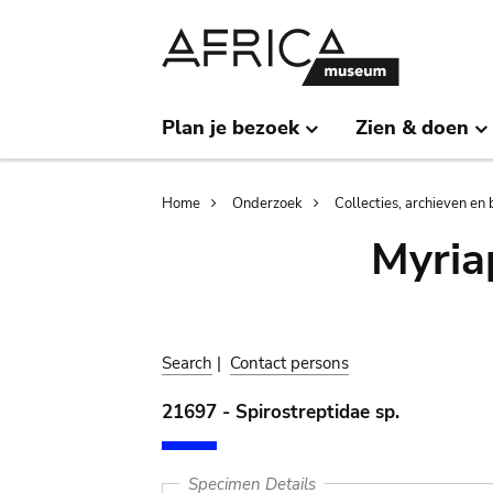
Skip
Skip
to
to
main
search
content
Plan je bezoek
Zien & doen
Breadcrumb
Home
Onderzoek
Collecties, archieven en 
Myria
Search
|
Contact persons
21697 - Spirostreptidae sp.
Specimen Details