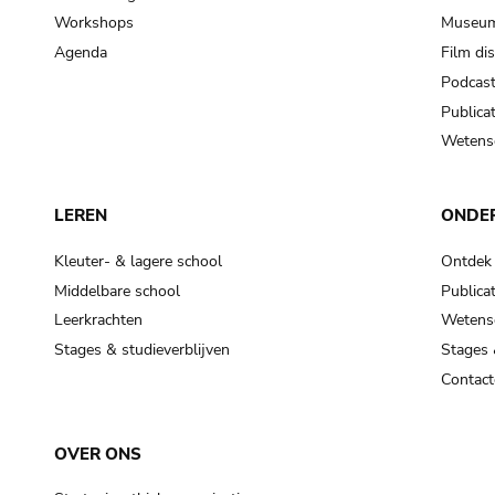
Workshops
Museum
Agenda
Film di
Podcas
Publicat
Wetensc
LEREN
ONDE
Kleuter- & lagere school
Ontdek
Middelbare school
Publicat
Leerkrachten
Wetensc
Stages & studieverblijven
Stages 
Contact
OVER ONS