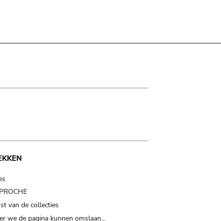
EKKEN
es
t PROCHE
t van de collecties
er we de pagina kunnen omslaan…