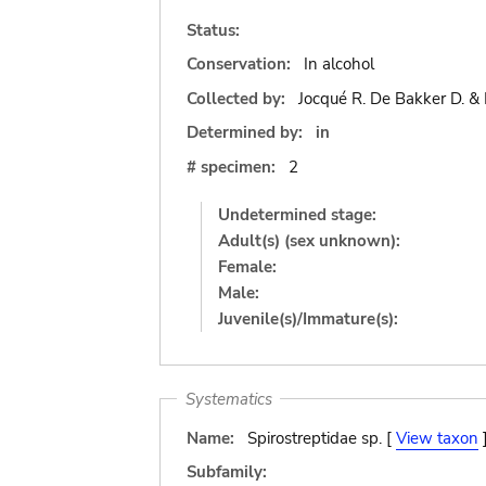
Status:
Conservation:
In alcohol
Collected by:
Jocqué R. De Bakker D. & 
Determined by:
in
# specimen:
2
Undetermined stage:
Adult(s) (sex unknown):
Female:
Male:
Juvenile(s)/Immature(s):
Systematics
Name:
Spirostreptidae sp. [
View taxon
Subfamily: