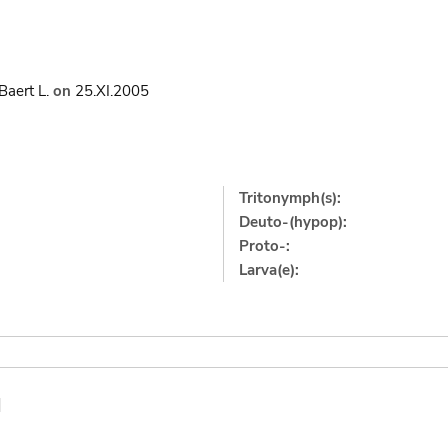
Baert L.
on
25.XI.2005
Tritonymph(s):
Deuto-(hypop):
Proto-:
Larva(e):
]