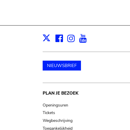
Facebook
Instagram
Youtube
Print
X
NIEUWSBRIEF
Main
PLAN JE BEZOEK
navigation
Openingsuren
Tickets
Wegbeschrijving
Toegankelijkheid