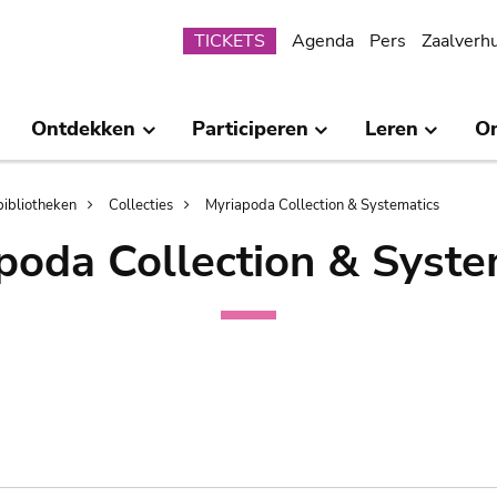
Submenu
TICKETS
Agenda
Pers
Zaalverh
Ontdekken
Participeren
Leren
O
bibliotheken
Collecties
Myriapoda Collection & Systematics
poda Collection & Syste