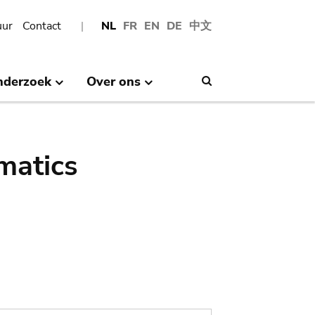
uur
Contact
NL
FR
EN
DE
中文
nderzoek
Over ons
Search
matics