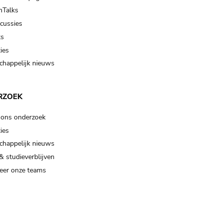
Talks
scussies
ts
ies
happelijk nieuws
RZOEK
 ons onderzoek
ies
happelijk nieuws
& studieverblijven
eer onze teams