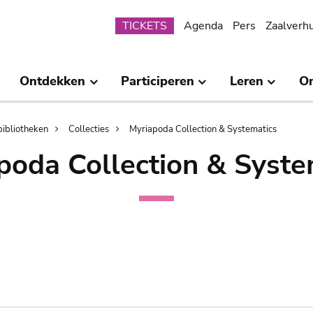
Submenu
TICKETS
Agenda
Pers
Zaalverh
Ontdekken
Participeren
Leren
O
bibliotheken
Collecties
Myriapoda Collection & Systematics
poda Collection & Syste