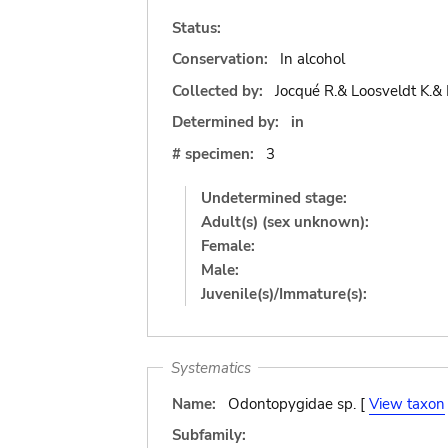
Status:
Conservation:
In alcohol
Collected by:
Jocqué R.& Loosveldt K.& 
Determined by:
in
# specimen:
3
Undetermined stage:
Adult(s) (sex unknown):
Female:
Male:
Juvenile(s)/Immature(s):
Systematics
Name:
Odontopygidae sp. [
View taxon
Subfamily: