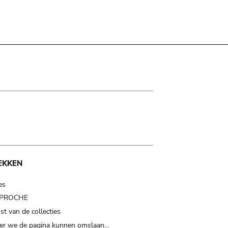
EKKEN
es
t PROCHE
t van de collecties
er we de pagina kunnen omslaan…