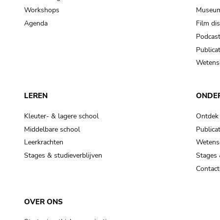
Workshops
Museum
Agenda
Film di
Podcas
Publicat
Wetensc
LEREN
ONDE
Kleuter- & lagere school
Ontdek
Middelbare school
Publicat
Leerkrachten
Wetensc
Stages & studieverblijven
Stages 
Contact
OVER ONS