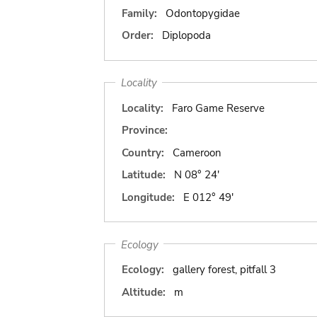
Family:
Odontopygidae
Order:
Diplopoda
Locality
Locality:
Faro Game Reserve
Province:
Country:
Cameroon
Latitude:
N 08° 24'
Longitude:
E 012° 49'
Ecology
Ecology:
gallery forest, pitfall 3
Altitude:
m