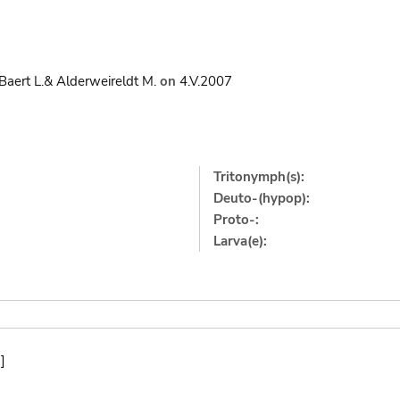
Baert L.& Alderweireldt M.
on
4.V.2007
Tritonymph(s):
Deuto-(hypop):
Proto-:
Larva(e):
]