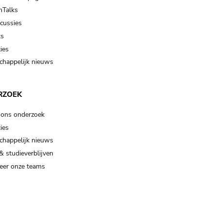
Talks
scussies
ts
ies
happelijk nieuws
RZOEK
 ons onderzoek
ies
happelijk nieuws
& studieverblijven
eer onze teams