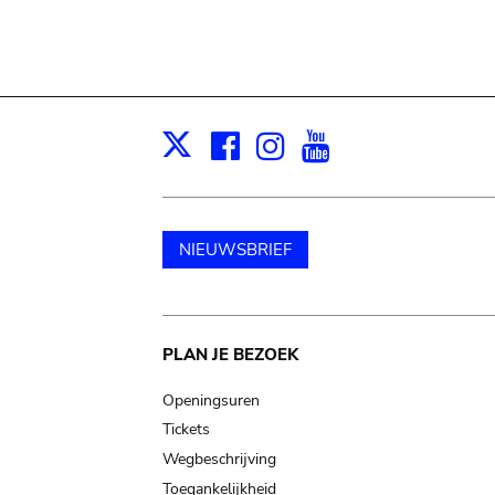
Facebook
Instagram
Youtube
Print
X
NIEUWSBRIEF
Main
PLAN JE BEZOEK
navigation
Openingsuren
Tickets
Wegbeschrijving
Toegankelijkheid