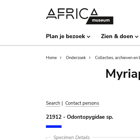
Skip
Skip
to
to
main
search
content
Plan je bezoek
Zien & doen
Breadcrumb
Home
Onderzoek
Collecties, archieven en 
Myria
Search
|
Contact persons
21912 - Odontopygidae sp.
Specimen Details