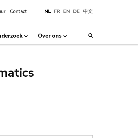
uur
Contact
NL
FR
EN
DE
中文
nderzoek
Over ons
Search
matics