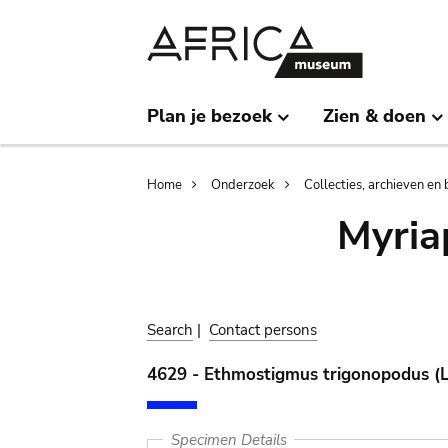
Skip
Skip
to
to
main
search
content
Plan je bezoek
Zien & doen
Breadcrumb
Home
Onderzoek
Collecties, archieven en 
Myria
Search
|
Contact persons
4629 - Ethmostigmus trigonopodus (L
Specimen Details