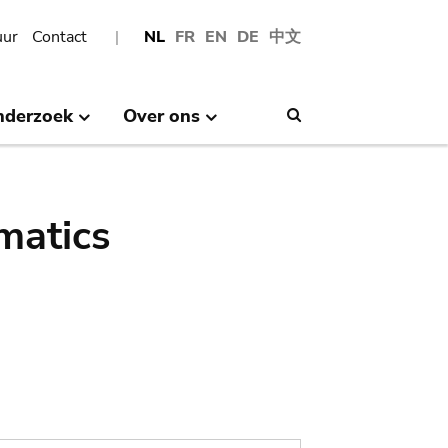
uur
Contact
NL
FR
EN
DE
中文
nderzoek
Over ons
Search
matics