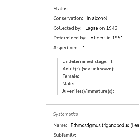
Status:
Conservation:
In alcohol
Collected by:
Lagae
on
1946
Determined by:
Attems
in
1951
# specimen:
1
Undetermined stage:
1
Adult(s) (sex unknown):
Female:
Male:
Juvenile(s)/Immature(s):
Systematics
Name:
Ethmostigmus trigonopodus (Lea
Subfamily: