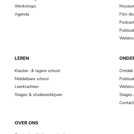
Workshops
Museum
Agenda
Film di
Podcas
Publicat
Wetensc
LEREN
ONDE
Kleuter- & lagere school
Ontdek
Middelbare school
Publicat
Leerkrachten
Wetensc
Stages & studieverblijven
Stages 
Contact
OVER ONS