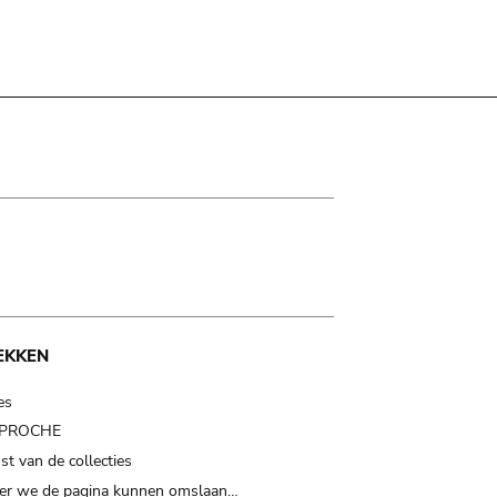
EKKEN
es
t PROCHE
t van de collecties
er we de pagina kunnen omslaan…