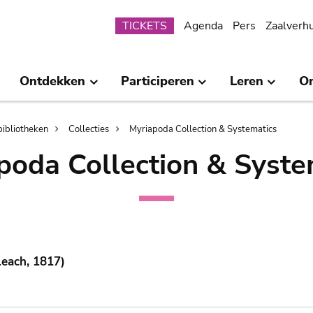
Submenu
TICKETS
Agenda
Pers
Zaalverh
Ontdekken
Participeren
Leren
O
bibliotheken
Collecties
Myriapoda Collection & Systematics
poda Collection & Syste
each, 1817)