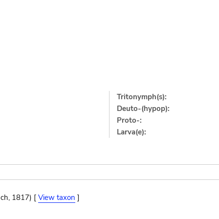
Tritonymph(s):
Deuto-(hypop):
Proto-:
Larva(e):
ch, 1817) [
View taxon
]