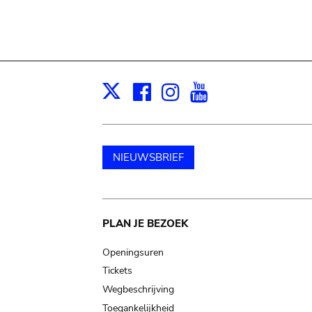
Facebook
Instagram
Youtube
Print
X
NIEUWSBRIEF
Main
PLAN JE BEZOEK
navigation
Openingsuren
Tickets
Wegbeschrijving
Toegankelijkheid