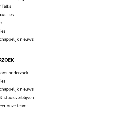
Talks
scussies
ts
ies
happelijk nieuws
RZOEK
 ons onderzoek
ies
happelijk nieuws
& studieverblijven
eer onze teams