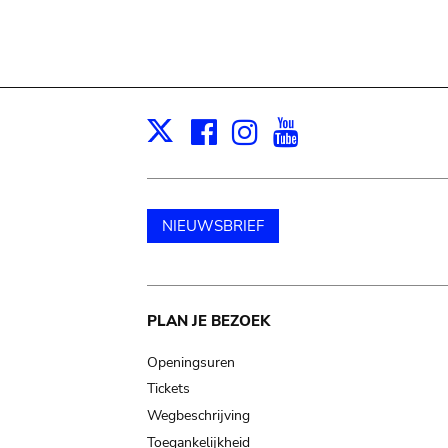
Facebook
Instagram
Youtube
Print
X
NIEUWSBRIEF
Main
PLAN JE BEZOEK
navigation
Openingsuren
Tickets
Wegbeschrijving
Toegankelijkheid