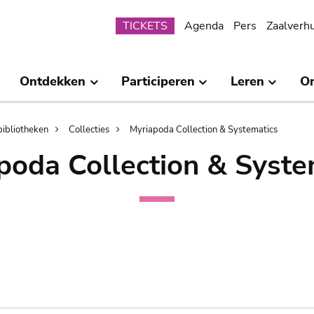
Submenu
TICKETS
Agenda
Pers
Zaalverh
Ontdekken
Participeren
Leren
O
bibliotheken
Collecties
Myriapoda Collection & Systematics
poda Collection & Syste