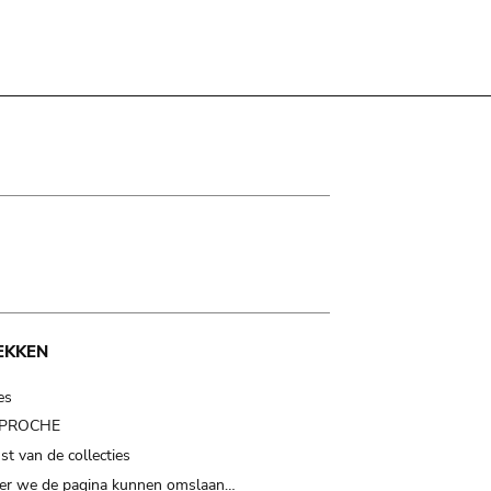
EKKEN
es
t PROCHE
t van de collecties
er we de pagina kunnen omslaan…