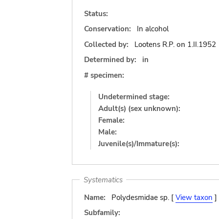
Status:
Conservation:
In alcohol
Collected by:
Lootens R.P.
on
1.II.1952
Determined by:
in
# specimen:
Undetermined stage:
Adult(s) (sex unknown):
Female:
Male:
Juvenile(s)/Immature(s):
Systematics
Name:
Polydesmidae sp. [
View taxon
]
Subfamily: