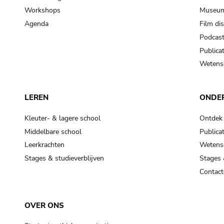
Workshops
Museum
Agenda
Film di
Podcas
Publicat
Wetensc
LEREN
ONDE
Kleuter- & lagere school
Ontdek
Middelbare school
Publicat
Leerkrachten
Wetensc
Stages & studieverblijven
Stages 
Contact
OVER ONS