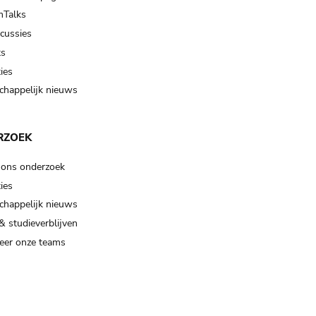
Talks
scussies
ts
ies
happelijk nieuws
RZOEK
 ons onderzoek
ies
happelijk nieuws
& studieverblijven
eer onze teams