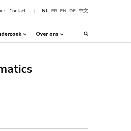
uur
Contact
NL
FR
EN
DE
中文
nderzoek
Over ons
Search
matics