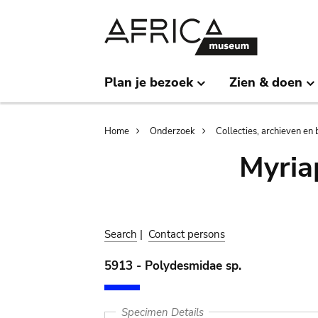
Skip
Skip
to
to
main
search
content
Plan je bezoek
Zien & doen
Breadcrumb
Home
Onderzoek
Collecties, archieven en 
Myria
Search
|
Contact persons
5913 - Polydesmidae sp.
Specimen Details