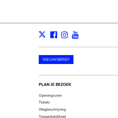
Facebook
Instagram
Youtube
Print
X
NIEUWSBRIEF
Main
PLAN JE BEZOEK
navigation
Openingsuren
Tickets
Wegbeschrijving
Toegankelijkheid