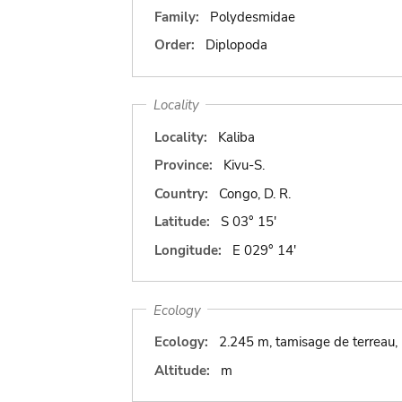
Family:
Polydesmidae
Order:
Diplopoda
Locality
Locality:
Kaliba
Province:
Kivu-S.
Country:
Congo, D. R.
Latitude:
S 03° 15'
Longitude:
E 029° 14'
Ecology
Ecology:
2.245 m, tamisage de terreau,
Altitude:
m