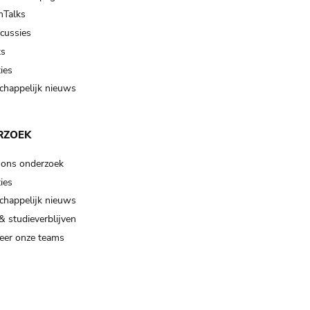
Talks
scussies
ts
ies
happelijk nieuws
RZOEK
 ons onderzoek
ies
happelijk nieuws
& studieverblijven
eer onze teams