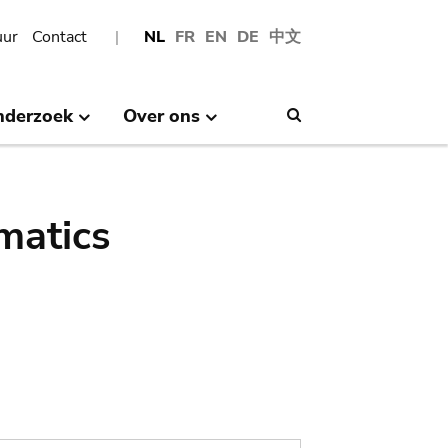
uur
Contact
NL
FR
EN
DE
中文
nderzoek
Over ons
Search
matics