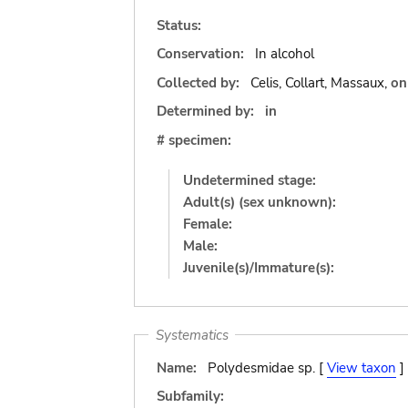
Status:
Conservation:
In alcohol
Collected by:
Celis, Collart, Massaux,
o
Determined by:
in
# specimen:
Undetermined stage:
Adult(s) (sex unknown):
Female:
Male:
Juvenile(s)/Immature(s):
Systematics
Name:
Polydesmidae sp. [
View taxon
]
Subfamily: