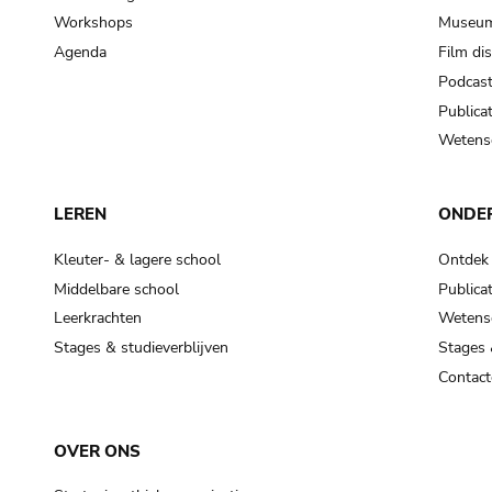
Workshops
Museum
Agenda
Film di
Podcas
Publicat
Wetensc
LEREN
ONDE
Kleuter- & lagere school
Ontdek
Middelbare school
Publicat
Leerkrachten
Wetensc
Stages & studieverblijven
Stages 
Contact
OVER ONS