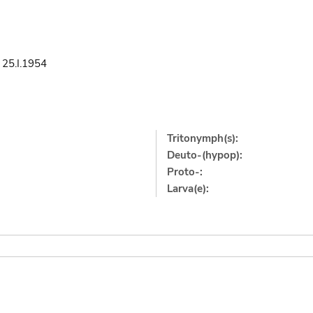
n
25.I.1954
Tritonymph(s):
Deuto-(hypop):
Proto-:
Larva(e):