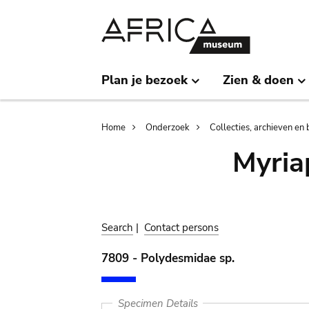
Skip
Skip
to
to
main
search
content
Plan je bezoek
Zien & doen
Breadcrumb
Home
Onderzoek
Collecties, archieven en 
Myria
Search
|
Contact persons
7809 - Polydesmidae sp.
Specimen Details