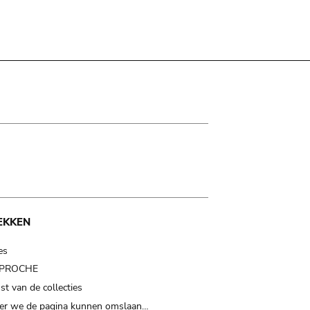
EKKEN
es
t PROCHE
t van de collecties
er we de pagina kunnen omslaan…