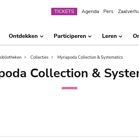
Submenu
TICKETS
Agenda
Pers
Zaalverh
Ontdekken
Participeren
Leren
O
bibliotheken
Collecties
Myriapoda Collection & Systematics
poda Collection & Syste