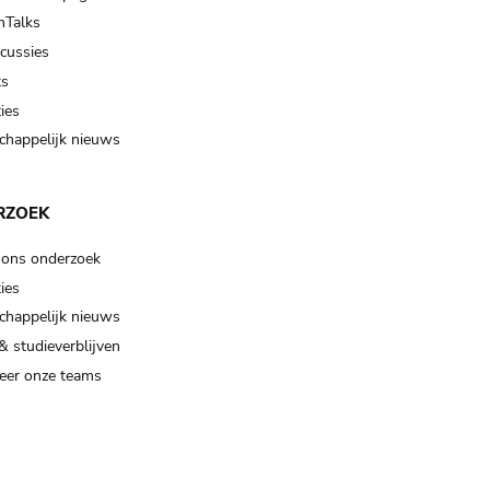
Talks
scussies
ts
ies
happelijk nieuws
RZOEK
 ons onderzoek
ies
happelijk nieuws
& studieverblijven
eer onze teams