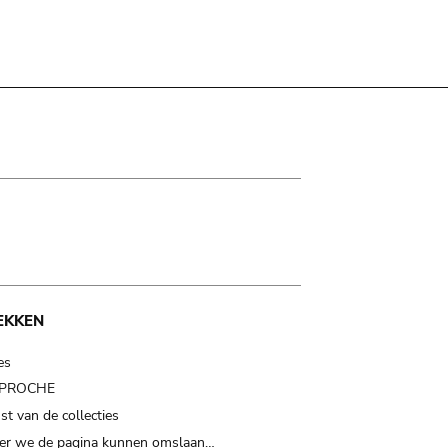
EKKEN
es
t PROCHE
t van de collecties
er we de pagina kunnen omslaan…