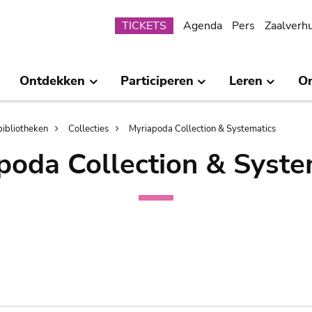
Submenu
TICKETS
Agenda
Pers
Zaalverh
Ontdekken
Participeren
Leren
O
bibliotheken
Collecties
Myriapoda Collection & Systematics
poda Collection & Syste