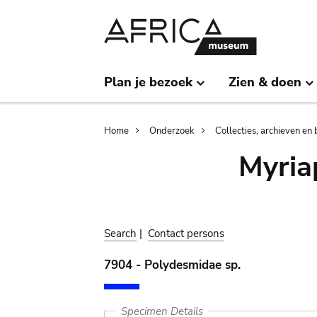
Skip
Skip
to
to
main
search
content
Plan je bezoek
Zien & doen
Breadcrumb
Home
Onderzoek
Collecties, archieven en 
Myria
Search
|
Contact persons
7904 - Polydesmidae sp.
Specimen Details