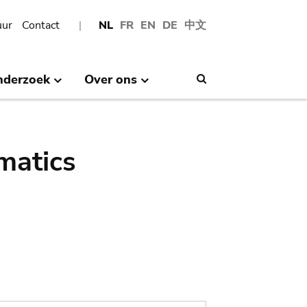
uur
Contact
NL
FR
EN
DE
中文
nderzoek
Over ons
Search
matics