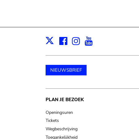
Facebook
Instagram
Youtube
Print
X
NIEUWSBRIEF
Main
PLAN JE BEZOEK
navigation
Openingsuren
Tickets
Wegbeschrijving
Toegankelijkheid