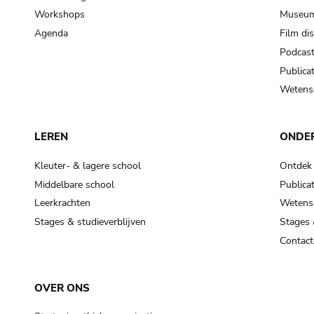
Workshops
Museum
Agenda
Film di
Podcas
Publicat
Wetensc
LEREN
ONDE
Kleuter- & lagere school
Ontdek
Middelbare school
Publicat
Leerkrachten
Wetensc
Stages & studieverblijven
Stages 
Contact
OVER ONS