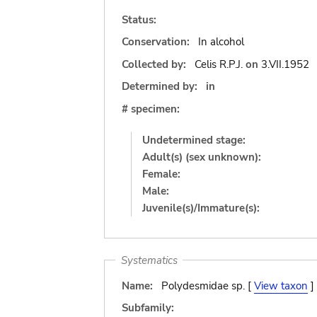
Status:
Conservation:
In alcohol
Collected by:
Celis R.P.J.
on
3.VII.1952
Determined by:
in
# specimen:
Undetermined stage:
Adult(s) (sex unknown):
Female:
Male:
Juvenile(s)/Immature(s):
Systematics
Name:
Polydesmidae sp. [
View taxon
]
Subfamily: