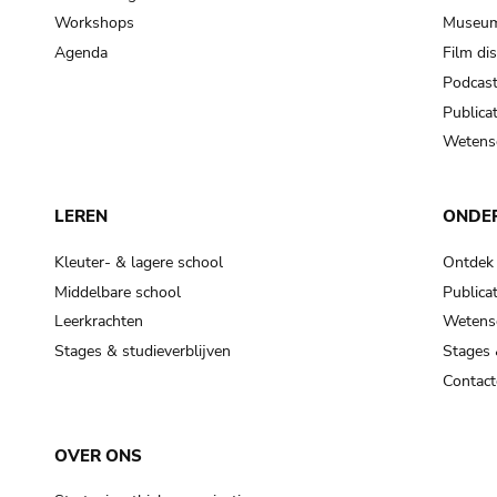
Workshops
Museum
Agenda
Film di
Podcas
Publicat
Wetensc
LEREN
ONDE
Kleuter- & lagere school
Ontdek
Middelbare school
Publicat
Leerkrachten
Wetensc
Stages & studieverblijven
Stages 
Contact
OVER ONS