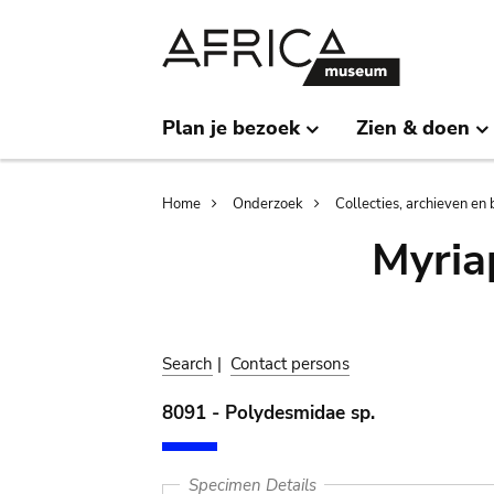
Skip
Skip
to
to
main
search
content
Plan je bezoek
Zien & doen
Breadcrumb
Home
Onderzoek
Collecties, archieven en 
Myria
Search
|
Contact persons
8091 - Polydesmidae sp.
Specimen Details