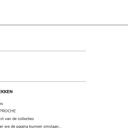
EKKEN
es
t PROCHE
t van de collecties
er we de pagina kunnen omslaan…