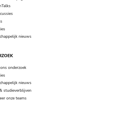
Talks
scussies
ts
ies
happelijk nieuws
RZOEK
 ons onderzoek
ies
happelijk nieuws
& studieverblijven
eer onze teams