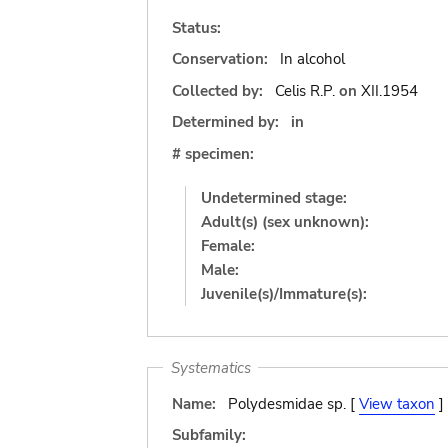
Status:
Conservation:
In alcohol
Collected by:
Celis R.P.
on
XII.1954
Determined by:
in
# specimen:
Undetermined stage:
Adult(s) (sex unknown):
Female:
Male:
Juvenile(s)/Immature(s):
Systematics
Name:
Polydesmidae sp. [
View taxon
]
Subfamily: