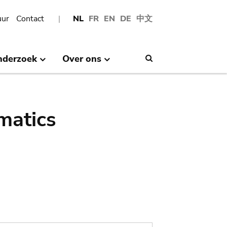
uur
Contact
NL
FR
EN
DE
中文
nderzoek
Over ons
Search
matics