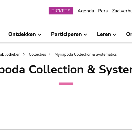
Submenu
TICKETS
Agenda
Pers
Zaalverh
Ontdekken
Participeren
Leren
O
bibliotheken
Collecties
Myriapoda Collection & Systematics
poda Collection & Syste