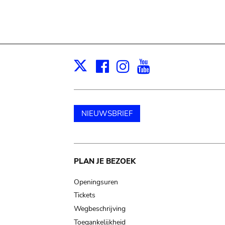
Facebook
Instagram
Youtube
Print
X
NIEUWSBRIEF
Main
PLAN JE BEZOEK
navigation
Openingsuren
Tickets
Wegbeschrijving
Toegankelijkheid