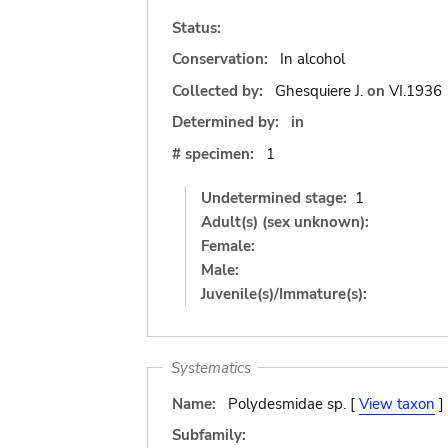
Status:
Conservation:
In alcohol
Collected by:
Ghesquiere J.
on
VI.1936
Determined by:
in
# specimen:
1
Undetermined stage:
1
Adult(s) (sex unknown):
Female:
Male:
Juvenile(s)/Immature(s):
Systematics
Name:
Polydesmidae sp. [
View taxon
]
Subfamily: