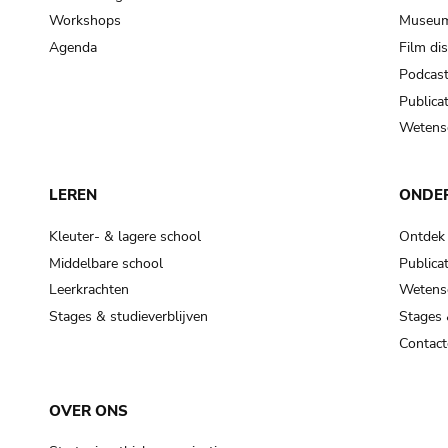
Workshops
Museum
Agenda
Film di
Podcas
Publicat
Wetensc
LEREN
ONDE
Kleuter- & lagere school
Ontdek
Middelbare school
Publicat
Leerkrachten
Wetensc
Stages & studieverblijven
Stages 
Contact
OVER ONS