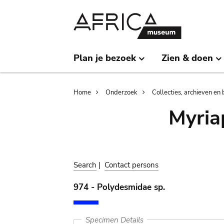
Skip
Skip
to
to
main
search
content
Plan je bezoek
Zien & doen
Breadcrumb
Home
Onderzoek
Collecties, archieven en 
Myria
Search
|
Contact persons
974 - Polydesmidae sp.
Specimen Details