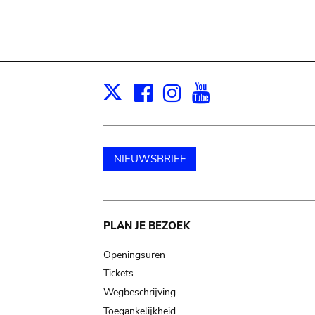
Facebook
Instagram
Youtube
Print
X
NIEUWSBRIEF
Main
PLAN JE BEZOEK
navigation
Openingsuren
Tickets
Wegbeschrijving
Toegankelijkheid