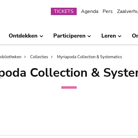
Submenu
TICKETS
Agenda
Pers
Zaalverh
Ontdekken
Participeren
Leren
O
bibliotheken
Collecties
Myriapoda Collection & Systematics
poda Collection & Syste