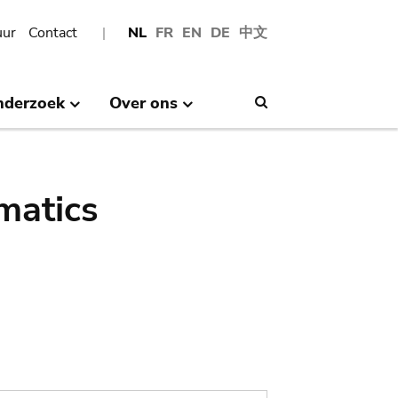
uur
Contact
NL
FR
EN
DE
中文
nderzoek
Over ons
Search
matics