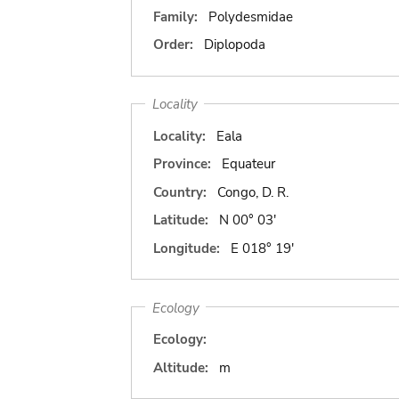
Family:
Polydesmidae
Order:
Diplopoda
Locality
Locality:
Eala
Province:
Equateur
Country:
Congo, D. R.
Latitude:
N 00° 03'
Longitude:
E 018° 19'
Ecology
Ecology:
Altitude:
m