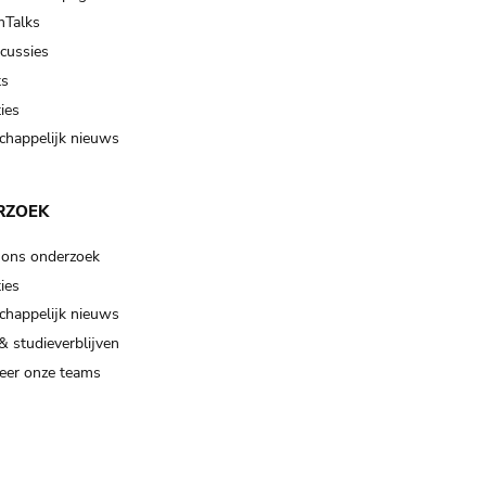
Talks
scussies
ts
ies
happelijk nieuws
RZOEK
 ons onderzoek
ies
happelijk nieuws
& studieverblijven
eer onze teams