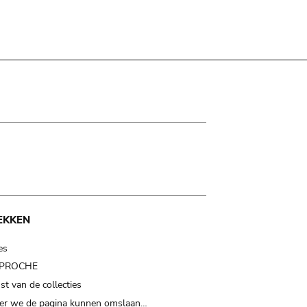
EKKEN
es
t PROCHE
t van de collecties
er we de pagina kunnen omslaan…