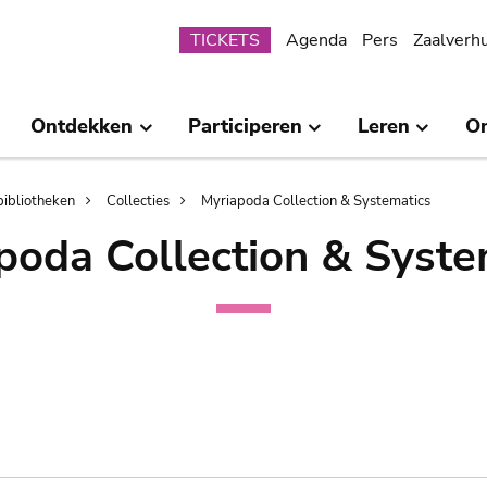
Submenu
TICKETS
Agenda
Pers
Zaalverh
Ontdekken
Participeren
Leren
O
bibliotheken
Collecties
Myriapoda Collection & Systematics
poda Collection & Syste