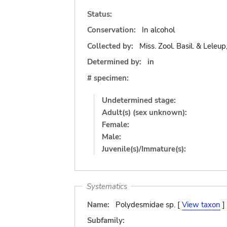
Status:
Conservation:
In alcohol
Collected by:
Miss. Zool. Basil. & Leleup
Determined by:
in
# specimen:
Undetermined stage:
Adult(s) (sex unknown):
Female:
Male:
Juvenile(s)/Immature(s):
Systematics
Name:
Polydesmidae sp. [
View taxon
]
Subfamily: