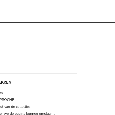
EKKEN
es
t PROCHE
t van de collecties
er we de pagina kunnen omslaan…