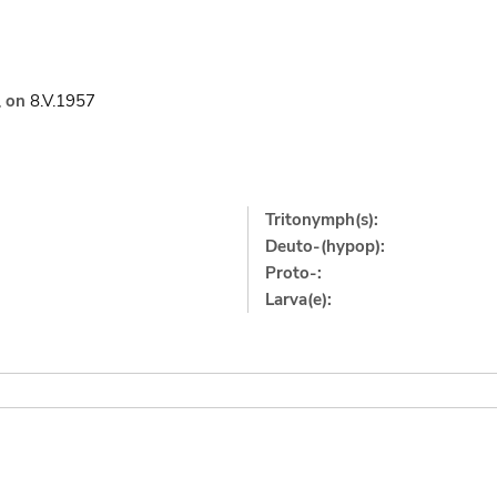
,
on
8.V.1957
Tritonymph(s):
Deuto-(hypop):
Proto-:
Larva(e):