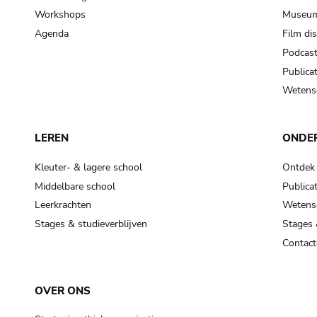
Workshops
Museum
Agenda
Film di
Podcas
Publicat
Wetensc
LEREN
ONDE
Kleuter- & lagere school
Ontdek
Middelbare school
Publicat
Leerkrachten
Wetensc
Stages & studieverblijven
Stages 
Contact
OVER ONS