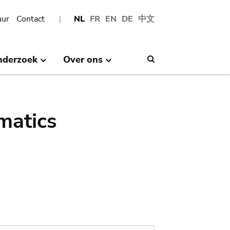
uur
Contact
NL
FR
EN
DE
中文
nderzoek
Over ons
Search
matics