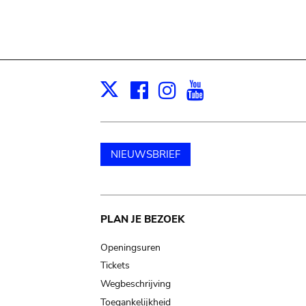
Facebook
Instagram
Youtube
Print
X
NIEUWSBRIEF
Main
PLAN JE BEZOEK
navigation
Openingsuren
Tickets
Wegbeschrijving
Toegankelijkheid