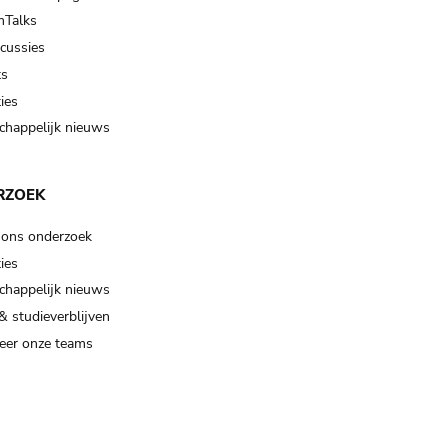
Talks
scussies
ts
ies
happelijk nieuws
RZOEK
 ons onderzoek
ies
happelijk nieuws
& studieverblijven
eer onze teams