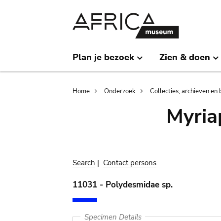
Skip
Skip
to
to
main
search
content
Plan je bezoek
Zien & doen
Breadcrumb
Home
Onderzoek
Collecties, archieven en 
Myria
Search
|
Contact persons
11031 - Polydesmidae sp.
Specimen Details