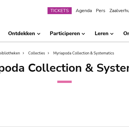
Submenu
TICKETS
Agenda
Pers
Zaalverh
Ontdekken
Participeren
Leren
O
bibliotheken
Collecties
Myriapoda Collection & Systematics
poda Collection & Syste