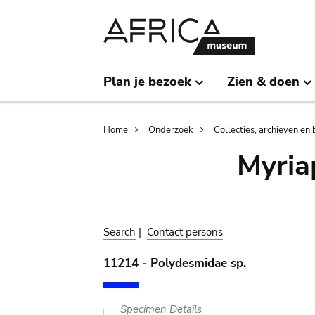
Skip
Skip
to
to
main
search
content
Plan je bezoek
Zien & doen
Breadcrumb
Home
Onderzoek
Collecties, archieven en 
Myria
Search
|
Contact persons
11214 - Polydesmidae sp.
Specimen Details