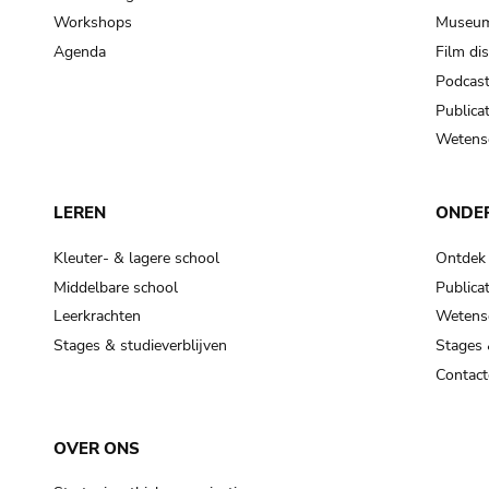
Workshops
Museum
Agenda
Film di
Podcas
Publicat
Wetensc
LEREN
ONDE
Kleuter- & lagere school
Ontdek
Middelbare school
Publicat
Leerkrachten
Wetensc
Stages & studieverblijven
Stages 
Contact
OVER ONS