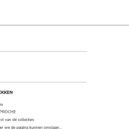
EKKEN
es
t PROCHE
t van de collecties
er we de pagina kunnen omslaan…