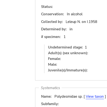
Status:
Conservation:
In alcohol
Collected by:
Leleup N.
on
I.1958
Determined by:
in
# specimen:
1
Undetermined stage:
1
Adult(s) (sex unknown):
Female:
Male:
Juvenile(s)/Immature(s):
Systematics
Name:
Polydesmidae sp. [
View taxon
]
Subfamily: