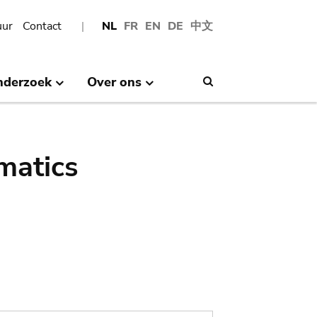
uur
Contact
NL
FR
EN
DE
中文
nderzoek
Over ons
Search
matics