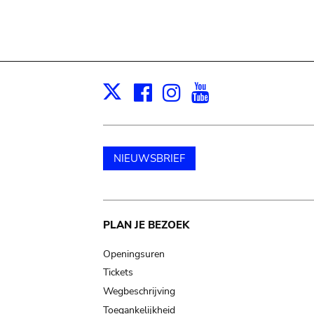
Facebook
Instagram
Youtube
Print
X
NIEUWSBRIEF
Main
PLAN JE BEZOEK
navigation
Openingsuren
Tickets
Wegbeschrijving
Toegankelijkheid