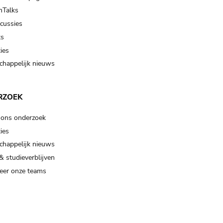
Talks
scussies
ts
ies
happelijk nieuws
RZOEK
 ons onderzoek
ies
happelijk nieuws
& studieverblijven
eer onze teams