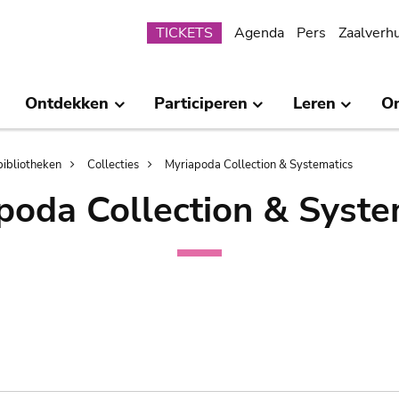
Submenu
TICKETS
Agenda
Pers
Zaalverh
Ontdekken
Participeren
Leren
O
bibliotheken
Collecties
Myriapoda Collection & Systematics
poda Collection & Syste