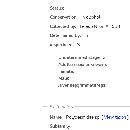
Status:
Conservation:
In alcohol
Collected by:
Leleup N.
on
X.1958
Determined by:
in
# specimen:
3
Undetermined stage:
3
Adult(s) (sex unknown):
Female:
Male:
Juvenile(s)/Immature(s):
Systematics
Name:
Polydesmidae sp. [
View taxon
]
Subfamily: