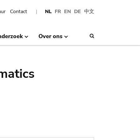
uur
Contact
NL
FR
EN
DE
中文
nderzoek
Over ons
Search
matics