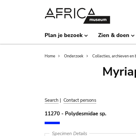
Skip
Skip
to
to
main
search
content
Plan je bezoek
Zien & doen
Breadcrumb
Home
Onderzoek
Collecties, archieven en 
Myria
Search
|
Contact persons
11270 - Polydesmidae sp.
Specimen Details