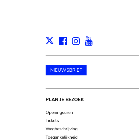
Facebook
Instagram
Youtube
Print
X
NIEUWSBRIEF
Main
PLAN JE BEZOEK
navigation
Openingsuren
Tickets
Wegbeschrijving
Toegankelijkheid