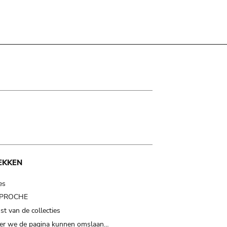
EKKEN
es
t PROCHE
t van de collecties
er we de pagina kunnen omslaan…