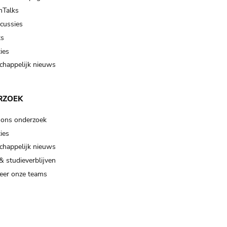
Talks
scussies
ts
ies
happelijk nieuws
RZOEK
 ons onderzoek
ies
happelijk nieuws
& studieverblijven
eer onze teams