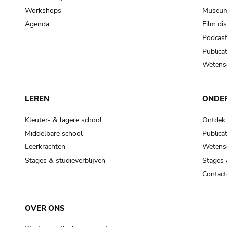
Workshops
Museum
Agenda
Film di
Podcas
Publicat
Wetensc
LEREN
ONDE
Kleuter- & lagere school
Ontdek
Middelbare school
Publicat
Leerkrachten
Wetensc
Stages & studieverblijven
Stages 
Contact
OVER ONS