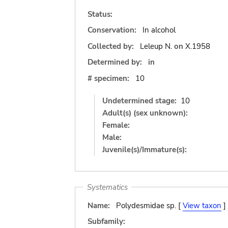
Status:
Conservation:
In alcohol
Collected by:
Leleup N.
on
X.1958
Determined by:
in
# specimen:
10
Undetermined stage:
10
Adult(s) (sex unknown):
Female:
Male:
Juvenile(s)/Immature(s):
Systematics
Name:
Polydesmidae sp. [
View taxon
]
Subfamily: