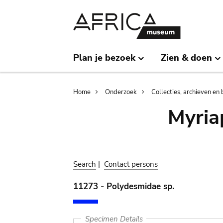
Skip
Skip
to
to
main
search
content
Plan je bezoek
Zien & doen
Breadcrumb
Home
Onderzoek
Collecties, archieven en 
Myria
Search
|
Contact persons
11273 - Polydesmidae sp.
Specimen Details