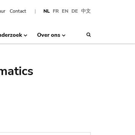
uur
Contact
NL
FR
EN
DE
中文
nderzoek
Over ons
Search
matics