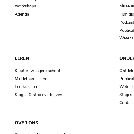
Workshops
Museum
Agenda
Film di
Podcas
Publicat
Wetensc
LEREN
ONDE
Kleuter- & lagere school
Ontdek
Middelbare school
Publicat
Leerkrachten
Wetensc
Stages & studieverblijven
Stages 
Contact
OVER ONS