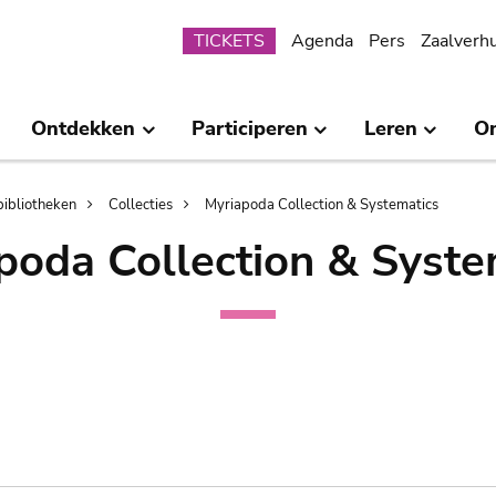
Submenu
TICKETS
Agenda
Pers
Zaalverh
Ontdekken
Participeren
Leren
O
bibliotheken
Collecties
Myriapoda Collection & Systematics
poda Collection & Syste