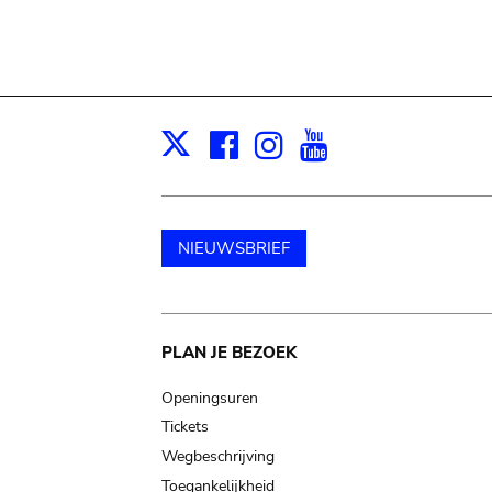
Facebook
Instagram
Youtube
Print
X
NIEUWSBRIEF
Main
PLAN JE BEZOEK
navigation
Openingsuren
Tickets
Wegbeschrijving
Toegankelijkheid