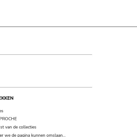
EKKEN
es
t PROCHE
t van de collecties
er we de pagina kunnen omslaan…