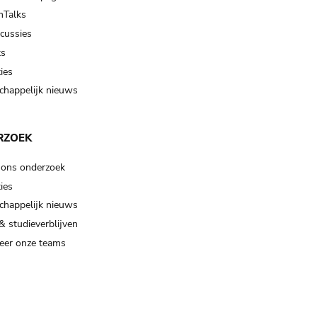
Talks
scussies
ts
ies
happelijk nieuws
RZOEK
 ons onderzoek
ies
happelijk nieuws
& studieverblijven
eer onze teams