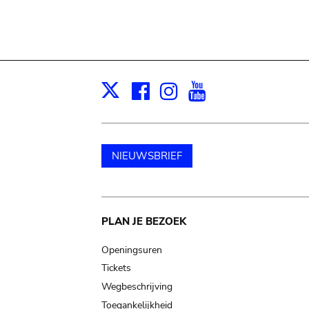
Facebook
Instagram
Youtube
Print
X
NIEUWSBRIEF
Main
PLAN JE BEZOEK
navigation
Openingsuren
Tickets
Wegbeschrijving
Toegankelijkheid