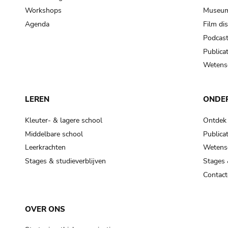
Workshops
Museum
Agenda
Film di
Podcas
Publicat
Wetensc
LEREN
ONDE
Kleuter- & lagere school
Ontdek
Middelbare school
Publicat
Leerkrachten
Wetensc
Stages & studieverblijven
Stages 
Contact
OVER ONS