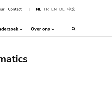
uur
Contact
NL
FR
EN
DE
中文
nderzoek
Over ons
Search
matics