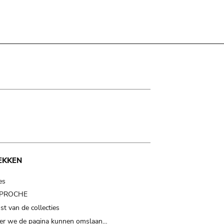
EKKEN
es
t PROCHE
t van de collecties
er we de pagina kunnen omslaan…