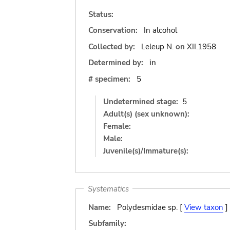
Status:
Conservation:
In alcohol
Collected by:
Leleup N.
on
XII.1958
Determined by:
in
# specimen:
5
Undetermined stage:
5
Adult(s) (sex unknown):
Female:
Male:
Juvenile(s)/Immature(s):
Systematics
Name:
Polydesmidae sp. [
View taxon
]
Subfamily: