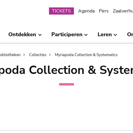
Submenu
TICKETS
Agenda
Pers
Zaalverh
Ontdekken
Participeren
Leren
O
bibliotheken
Collecties
Myriapoda Collection & Systematics
poda Collection & Syste