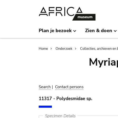
Skip
Skip
to
to
main
search
content
Plan je bezoek
Zien & doen
Breadcrumb
Home
Onderzoek
Collecties, archieven en 
Myria
Search
|
Contact persons
11317 - Polydesmidae sp.
Specimen Details