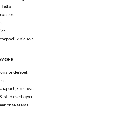
Talks
scussies
ts
ies
happelijk nieuws
RZOEK
 ons onderzoek
ies
happelijk nieuws
& studieverblijven
eer onze teams