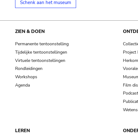
Schenk aan het museum
ZIEN & DOEN
ONTD
Permanente tentoonstelling
Collecti
Tijdelijke tentoonstellingen
Projec
Virtuele tentoonstellingen
Herkoms
Rondleidingen
Voorale
Workshops
Museum
Agenda
Film di
Podcas
Publicat
Wetensc
LEREN
ONDE