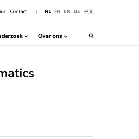
uur
Contact
NL
FR
EN
DE
中文
nderzoek
Over ons
Search
matics