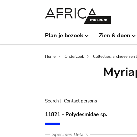
Skip
Skip
to
to
main
search
content
Plan je bezoek
Zien & doen
Breadcrumb
Home
Onderzoek
Collecties, archieven en 
Myria
Search
|
Contact persons
11821 - Polydesmidae sp.
Specimen Details