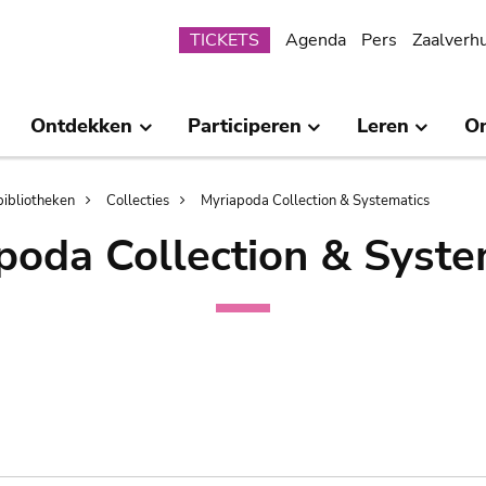
Submenu
TICKETS
Agenda
Pers
Zaalverh
Ontdekken
Participeren
Leren
O
bibliotheken
Collecties
Myriapoda Collection & Systematics
poda Collection & Syste