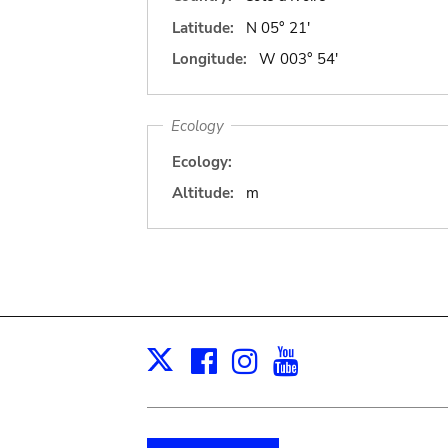
Latitude:
N 05° 21'
Longitude:
W 003° 54'
Ecology
Ecology:
Altitude:
m
Facebook
Instagram
Youtube
Print
X