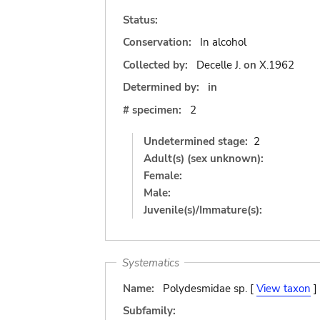
Status:
Conservation:
In alcohol
Collected by:
Decelle J.
on
X.1962
Determined by:
in
# specimen:
2
Undetermined stage:
2
Adult(s) (sex unknown):
Female:
Male:
Juvenile(s)/Immature(s):
Systematics
Name:
Polydesmidae sp. [
View taxon
]
Subfamily: