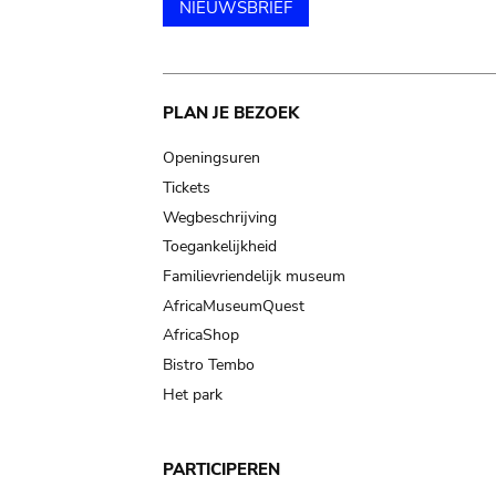
NIEUWSBRIEF
Main
PLAN JE BEZOEK
navigation
Openingsuren
Tickets
Wegbeschrijving
Toegankelijkheid
Familievriendelijk museum
AfricaMuseumQuest
AfricaShop
Bistro Tembo
Het park
PARTICIPEREN