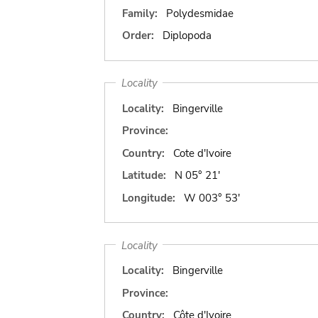
Family:
Polydesmidae
Order:
Diplopoda
Locality
Locality:
Bingerville
Province:
Country:
Cote d'Ivoire
Latitude:
N 05° 21'
Longitude:
W 003° 53'
Locality
Locality:
Bingerville
Province:
Country:
Côte d'Ivoire