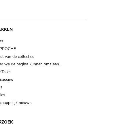
EKKEN
es
t PROCHE
t van de collecties
er we de pagina kunnen omslaan…
Talks
scussies
ts
ies
happelijk nieuws
RZOEK