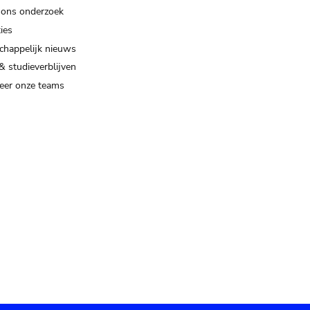
 ons onderzoek
ies
happelijk nieuws
& studieverblijven
eer onze teams