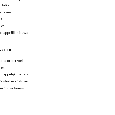
Talks
scussies
ts
ies
happelijk nieuws
RZOEK
 ons onderzoek
ies
happelijk nieuws
& studieverblijven
eer onze teams