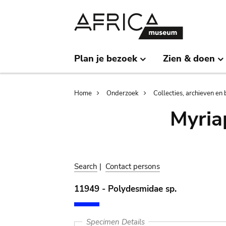
Skip
Skip
to
to
main
search
content
Plan je bezoek
Zien & doen
Breadcrumb
Home
Onderzoek
Collecties, archieven en 
Myria
Search
|
Contact persons
11949 - Polydesmidae sp.
Specimen Details