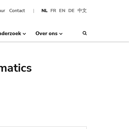
uur
Contact
NL
FR
EN
DE
中文
nderzoek
Over ons
Search
matics