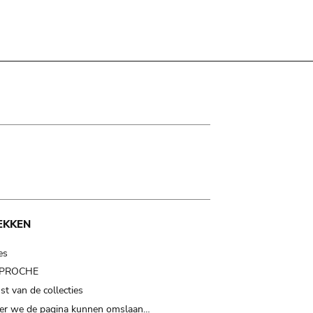
EKKEN
es
t PROCHE
t van de collecties
er we de pagina kunnen omslaan…