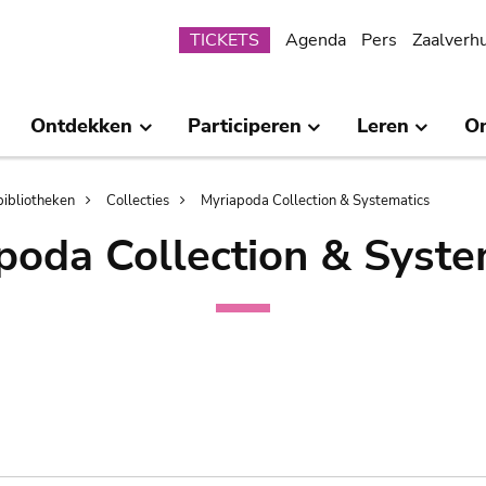
Submenu
TICKETS
Agenda
Pers
Zaalverh
Ontdekken
Participeren
Leren
O
bibliotheken
Collecties
Myriapoda Collection & Systematics
poda Collection & Syste