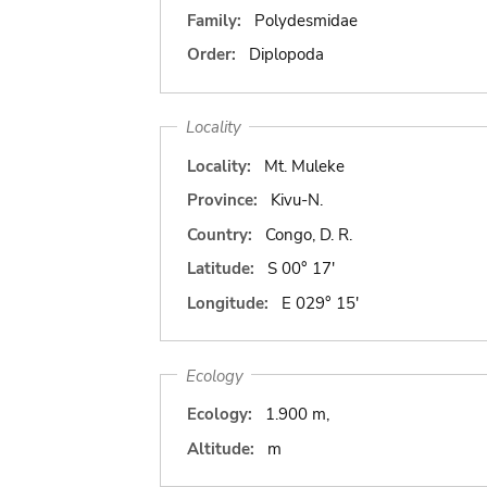
Family:
Polydesmidae
Order:
Diplopoda
Locality
Locality:
Mt. Muleke
Province:
Kivu-N.
Country:
Congo, D. R.
Latitude:
S 00° 17'
Longitude:
E 029° 15'
Ecology
Ecology:
1.900 m,
Altitude:
m