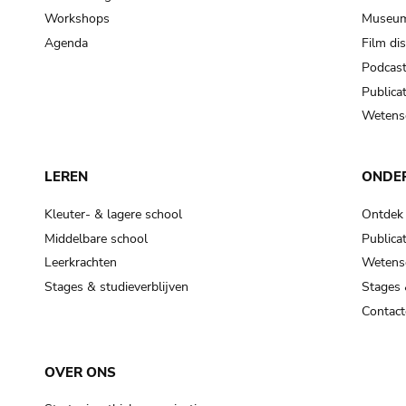
Workshops
Museum
Agenda
Film di
Podcas
Publicat
Wetensc
LEREN
ONDE
Kleuter- & lagere school
Ontdek
Middelbare school
Publicat
Leerkrachten
Wetensc
Stages & studieverblijven
Stages 
Contact
OVER ONS