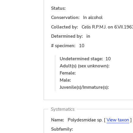
Status:
Conservation:
In alcohol
Collected by:
Celis R.P.M.J.
on
6.VII.196
Determined by:
in
# specimen:
10
Undetermined stage:
10
Adult(s) (sex unknown):
Female:
Male:
Juvenile(s)/Immature(s):
Systematics
Name:
Polydesmidae sp. [
View taxon
]
Subfamily: