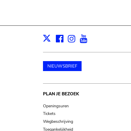
Facebook
Instagram
Youtube
Print
X
NIEUWSBRIEF
Main
PLAN JE BEZOEK
navigation
Openingsuren
Tickets
Wegbeschrijving
Toegankelijkheid