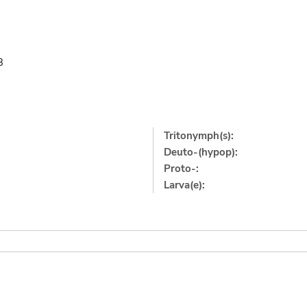
3
Tritonymph(s):
Deuto-(hypop):
Proto-:
Larva(e):