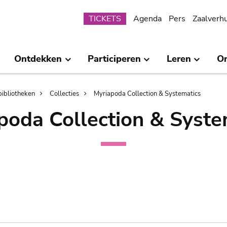
Submenu
TICKETS
Agenda
Pers
Zaalverh
Ontdekken
Participeren
Leren
O
bibliotheken
Collecties
Myriapoda Collection & Systematics
poda Collection & Syste