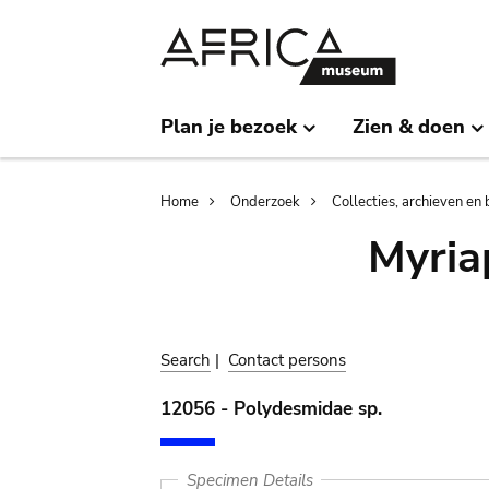
Skip
Skip
to
to
main
search
content
Plan je bezoek
Zien & doen
Breadcrumb
Home
Onderzoek
Collecties, archieven en 
Myria
Search
|
Contact persons
12056 - Polydesmidae sp.
Specimen Details