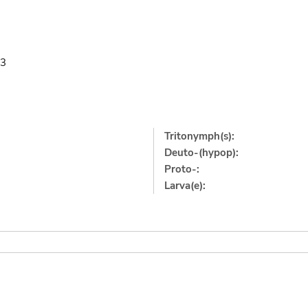
63
Tritonymph(s):
Deuto-(hypop):
Proto-:
Larva(e):