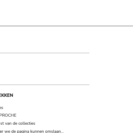
EKKEN
es
t PROCHE
t van de collecties
er we de pagina kunnen omslaan…