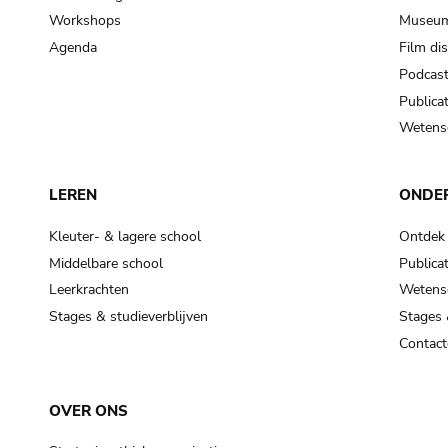
Workshops
Museum
Agenda
Film di
Podcas
Publicat
Wetensc
LEREN
ONDE
Kleuter- & lagere school
Ontdek
Middelbare school
Publicat
Leerkrachten
Wetensc
Stages & studieverblijven
Stages 
Contact
OVER ONS