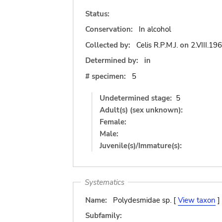
Status:
Conservation:
In alcohol
Collected by:
Celis R.P.M.J.
on
2.VIII.19
Determined by:
in
# specimen:
5
Undetermined stage:
5
Adult(s) (sex unknown):
Female:
Male:
Juvenile(s)/Immature(s):
Systematics
Name:
Polydesmidae sp. [
View taxon
]
Subfamily: