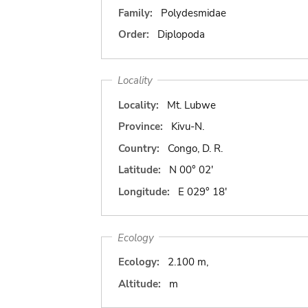
Family:
Polydesmidae
Order:
Diplopoda
Locality
Locality:
Mt. Lubwe
Province:
Kivu-N.
Country:
Congo, D. R.
Latitude:
N 00° 02'
Longitude:
E 029° 18'
Ecology
Ecology:
2.100 m,
Altitude:
m