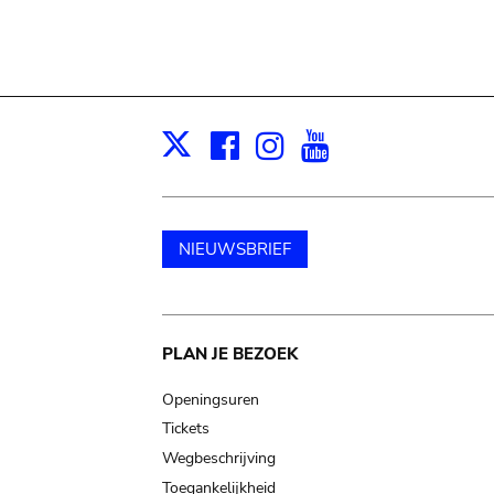
Facebook
Instagram
Youtube
Print
X
NIEUWSBRIEF
Main
PLAN JE BEZOEK
navigation
Openingsuren
Tickets
Wegbeschrijving
Toegankelijkheid