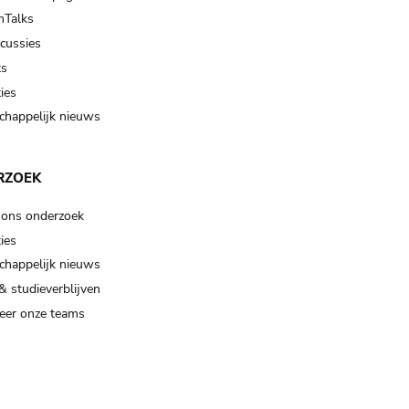
Talks
scussies
ts
ies
happelijk nieuws
RZOEK
 ons onderzoek
ies
happelijk nieuws
& studieverblijven
eer onze teams