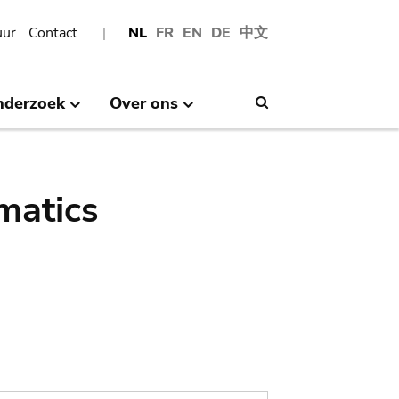
uur
Contact
NL
FR
EN
DE
中文
nderzoek
Over ons
Search
matics