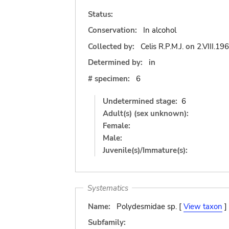
Status:
Conservation:
In alcohol
Collected by:
Celis R.P.M.J.
on
2.VIII.19
Determined by:
in
# specimen:
6
Undetermined stage:
6
Adult(s) (sex unknown):
Female:
Male:
Juvenile(s)/Immature(s):
Systematics
Name:
Polydesmidae sp. [
View taxon
]
Subfamily: