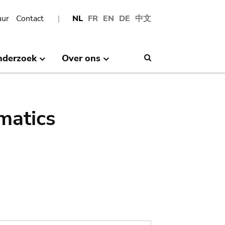
uur
Contact
NL
FR
EN
DE
中文
nderzoek
Over ons
Search
matics