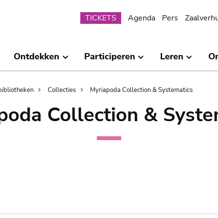
Submenu
TICKETS
Agenda
Pers
Zaalverh
Ontdekken
Participeren
Leren
O
bibliotheken
Collecties
Myriapoda Collection & Systematics
poda Collection & Syste