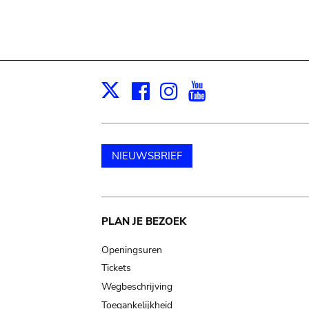
Facebook
Instagram
Youtube
Print
X
NIEUWSBRIEF
Main
PLAN JE BEZOEK
navigation
Openingsuren
Tickets
Wegbeschrijving
Toegankelijkheid