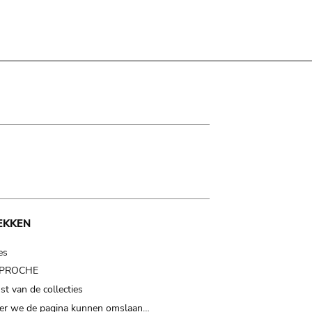
EKKEN
es
t PROCHE
t van de collecties
er we de pagina kunnen omslaan…