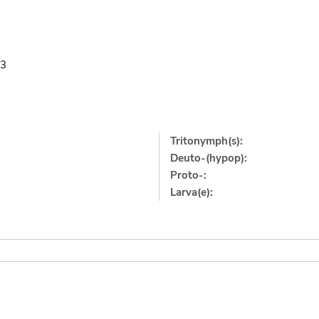
63
Tritonymph(s):
Deuto-(hypop):
Proto-:
Larva(e):