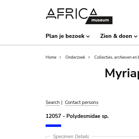
Skip
Skip
to
to
main
search
content
Plan je bezoek
Zien & doen
Breadcrumb
Home
Onderzoek
Collecties, archieven en 
Myria
Search
|
Contact persons
12057 - Polydesmidae sp.
Specimen Details