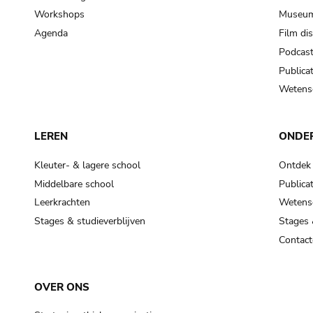
Workshops
Museum
Agenda
Film di
Podcas
Publicat
Wetensc
LEREN
ONDE
Kleuter- & lagere school
Ontdek
Middelbare school
Publicat
Leerkrachten
Wetensc
Stages & studieverblijven
Stages 
Contact
OVER ONS