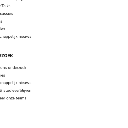
Talks
scussies
ts
ies
happelijk nieuws
RZOEK
 ons onderzoek
ies
happelijk nieuws
& studieverblijven
eer onze teams