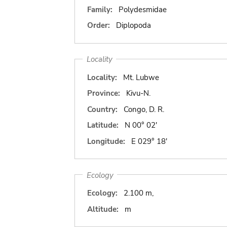
Family:
Polydesmidae
Order:
Diplopoda
Locality
Locality:
Mt. Lubwe
Province:
Kivu-N.
Country:
Congo, D. R.
Latitude:
N 00° 02'
Longitude:
E 029° 18'
Ecology
Ecology:
2.100 m,
Altitude:
m