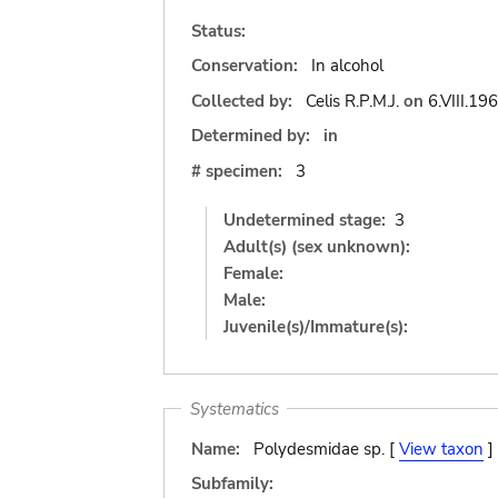
Status:
Conservation:
In alcohol
Collected by:
Celis R.P.M.J.
on
6.VIII.19
Determined by:
in
# specimen:
3
Undetermined stage:
3
Adult(s) (sex unknown):
Female:
Male:
Juvenile(s)/Immature(s):
Systematics
Name:
Polydesmidae sp. [
View taxon
]
Subfamily: