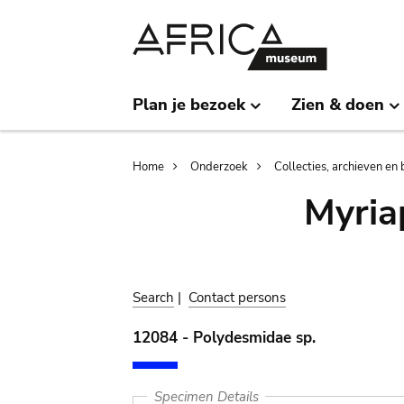
Skip
Skip
to
to
main
search
content
Plan je bezoek
Zien & doen
Breadcrumb
Home
Onderzoek
Collecties, archieven en 
Myria
Search
|
Contact persons
12084 - Polydesmidae sp.
Specimen Details