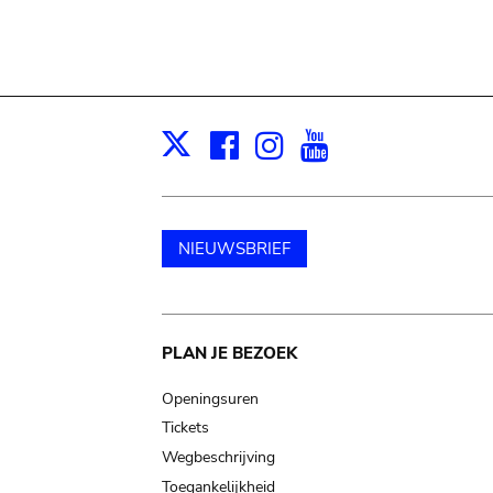
Facebook
Instagram
Youtube
Print
X
NIEUWSBRIEF
Main
PLAN JE BEZOEK
navigation
Openingsuren
Tickets
Wegbeschrijving
Toegankelijkheid