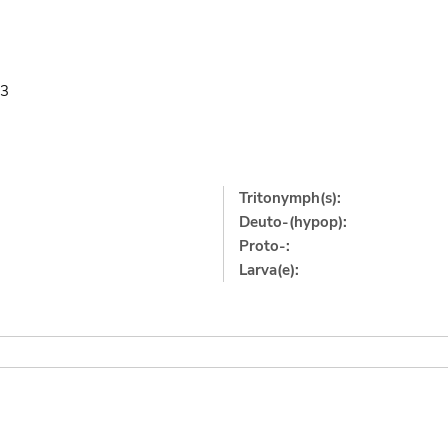
63
Tritonymph(s):
Deuto-(hypop):
Proto-:
Larva(e):