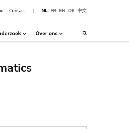
uur
Contact
NL
FR
EN
DE
中文
nderzoek
Over ons
Search
matics