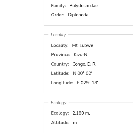
Family:
Polydesmidae
Order:
Diplopoda
Locality
Locality:
Mt. Lubwe
Province:
Kivu-N.
Country:
Congo, D. R.
Latitude:
N 00° 02'
Longitude:
E 029° 18'
Ecology
Ecology:
2.180 m,
Altitude:
m