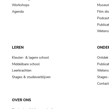
Workshops
Museum
Agenda
Film di
Podcas
Publicat
Wetensc
LEREN
ONDE
Kleuter- & lagere school
Ontdek
Middelbare school
Publicat
Leerkrachten
Wetensc
Stages & studieverblijven
Stages 
Contact
OVER ONS