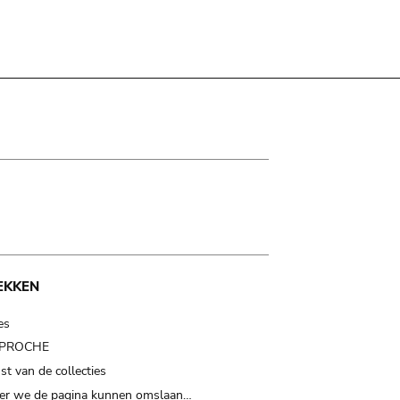
EKKEN
es
t PROCHE
t van de collecties
er we de pagina kunnen omslaan…