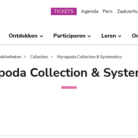
Submenu
TICKETS
Agenda
Pers
Zaalverh
Ontdekken
Participeren
Leren
O
bibliotheken
Collecties
Myriapoda Collection & Systematics
poda Collection & Syste