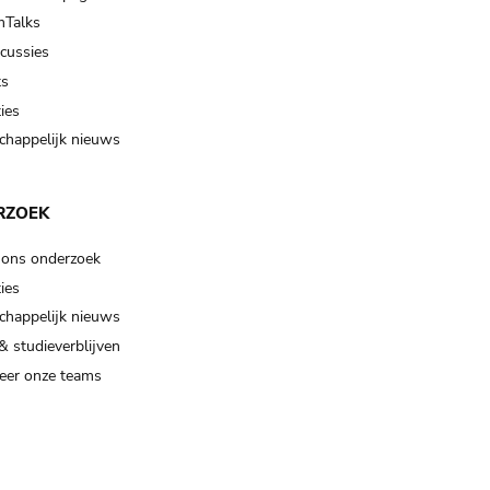
Talks
scussies
ts
ies
happelijk nieuws
RZOEK
 ons onderzoek
ies
happelijk nieuws
& studieverblijven
eer onze teams