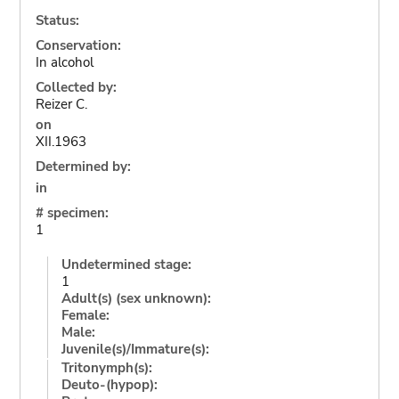
Status:
Conservation:
In alcohol
Collected by:
Reizer C.
on
XII.1963
Determined by:
in
# specimen:
1
Undetermined stage:
1
Adult(s) (sex unknown):
Female:
Male:
Juvenile(s)/Immature(s):
Tritonymph(s):
Deuto-(hypop):