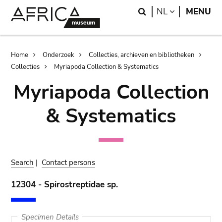
Skip
Skip
Search
LANGUAGE
NL
MENU
to
to
main
search
content
Breadcrumb
Home
Onderzoek
Collecties, archieven en bibliotheken
Collecties
Myriapoda Collection & Systematics
Myriapoda Collection
& Systematics
Search
|
Contact persons
12304 - Spirostreptidae sp.
Specimen Details