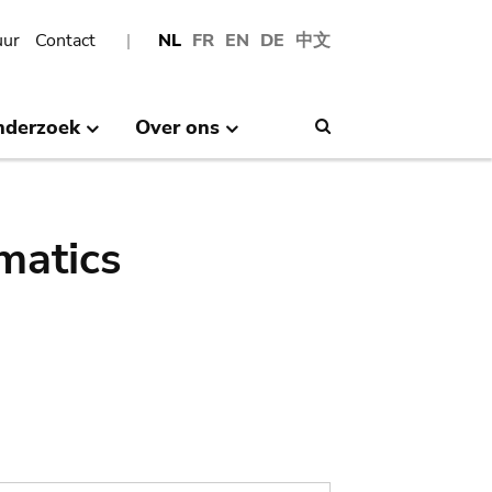
uur
Contact
NL
FR
EN
DE
中文
nderzoek
Over ons
Search
matics