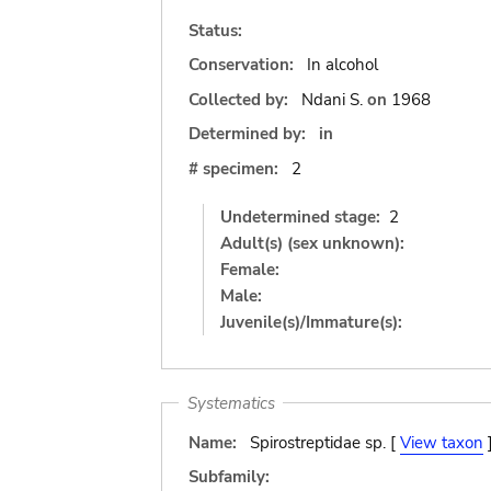
Status:
Conservation:
In alcohol
Collected by:
Ndani S.
on
1968
Determined by:
in
# specimen:
2
Undetermined stage:
2
Adult(s) (sex unknown):
Female:
Male:
Juvenile(s)/Immature(s):
Systematics
Name:
Spirostreptidae sp. [
View taxon
Subfamily: