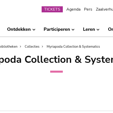
Submenu
TICKETS
Agenda
Pers
Zaalverh
Ontdekken
Participeren
Leren
O
bibliotheken
Collecties
Myriapoda Collection & Systematics
poda Collection & Syste