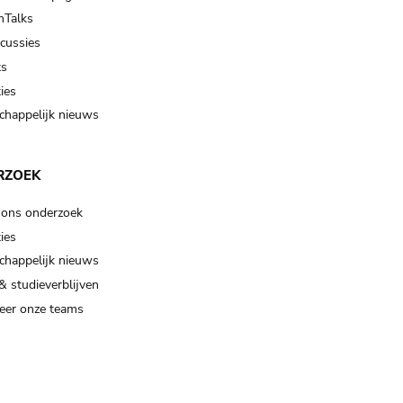
Talks
scussies
ts
ies
happelijk nieuws
RZOEK
 ons onderzoek
ies
happelijk nieuws
& studieverblijven
eer onze teams