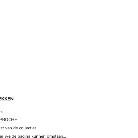
EKKEN
es
t PROCHE
t van de collecties
er we de pagina kunnen omslaan…