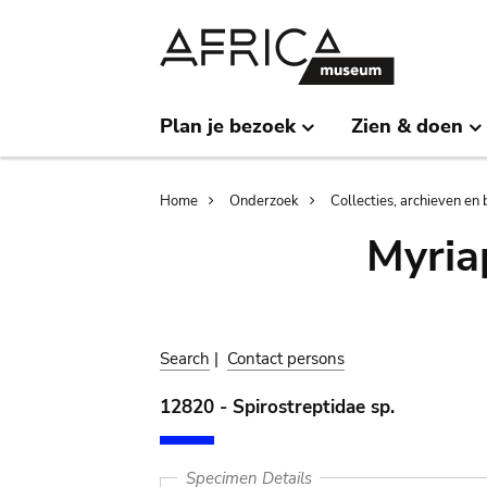
Skip
Skip
to
to
main
search
content
Plan je bezoek
Zien & doen
Breadcrumb
Home
Onderzoek
Collecties, archieven en 
Myria
Search
|
Contact persons
12820 - Spirostreptidae sp.
Specimen Details