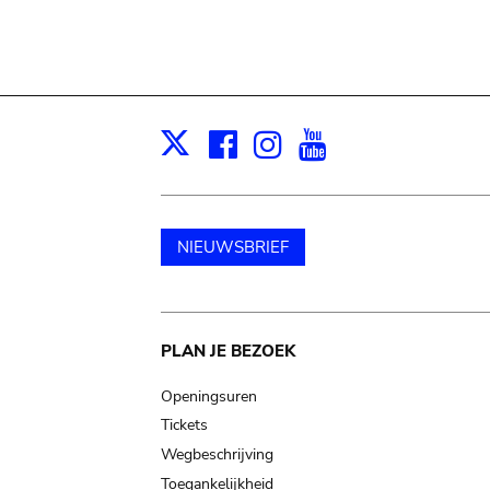
Facebook
Instagram
Youtube
Print
X
NIEUWSBRIEF
Main
PLAN JE BEZOEK
navigation
Openingsuren
Tickets
Wegbeschrijving
Toegankelijkheid