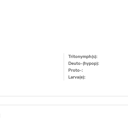
Tritonymph(s):
Deuto-(hypop):
Proto-:
Larva(e):
]