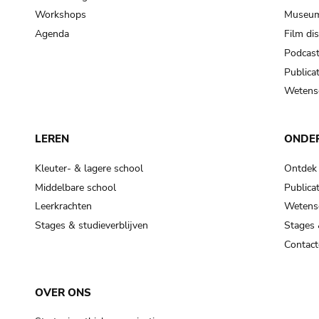
Workshops
Museum
Agenda
Film di
Podcas
Publicat
Wetensc
LEREN
ONDE
Kleuter- & lagere school
Ontdek
Middelbare school
Publicat
Leerkrachten
Wetensc
Stages & studieverblijven
Stages 
Contact
OVER ONS