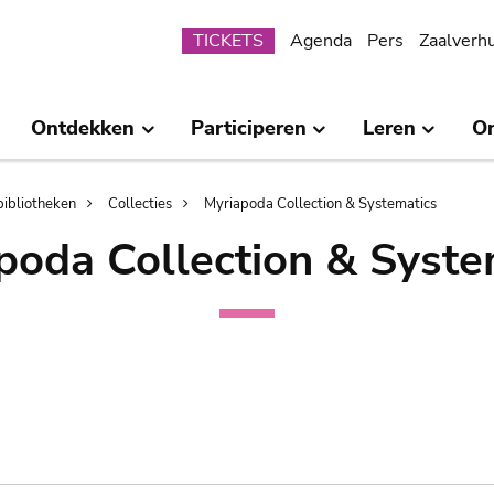
Submenu
TICKETS
Agenda
Pers
Zaalverh
Ontdekken
Participeren
Leren
O
bibliotheken
Collecties
Myriapoda Collection & Systematics
poda Collection & Syste