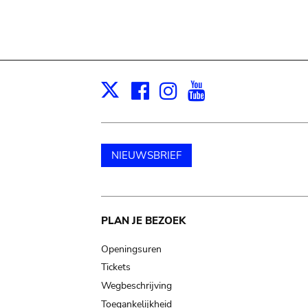
Facebook
Instagram
Youtube
Print
X
NIEUWSBRIEF
Main
PLAN JE BEZOEK
navigation
Openingsuren
Tickets
Wegbeschrijving
Toegankelijkheid