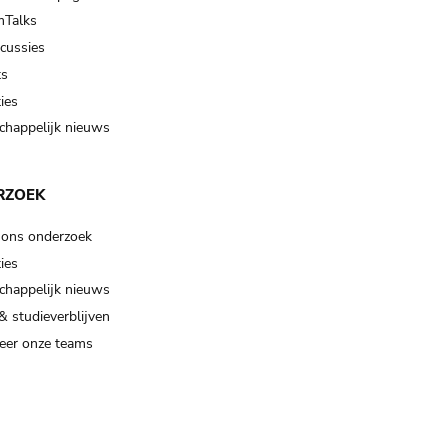
Talks
scussies
ts
ies
happelijk nieuws
RZOEK
 ons onderzoek
ies
happelijk nieuws
& studieverblijven
eer onze teams