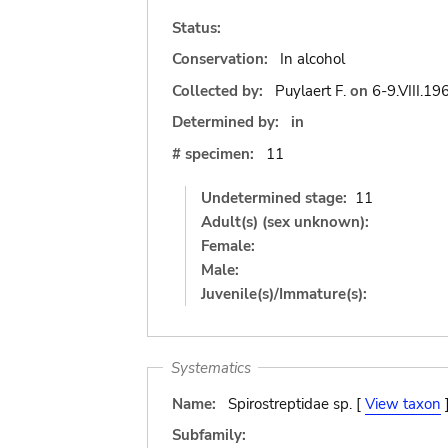
Status:
Conservation:
In alcohol
Collected by:
Puylaert F.
on
6-9.VIII.19
Determined by:
in
# specimen:
11
Undetermined stage:
11
Adult(s) (sex unknown):
Female:
Male:
Juvenile(s)/Immature(s):
Systematics
Name:
Spirostreptidae sp. [
View taxon
Subfamily: