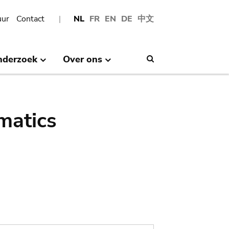
uur
Contact
NL
FR
EN
DE
中文
nderzoek
Over ons
Search
matics