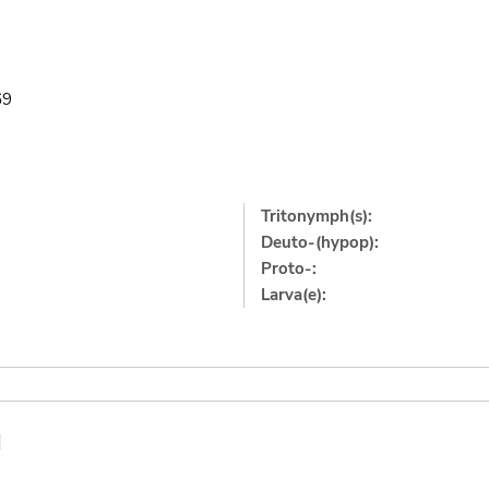
69
Tritonymph(s):
Deuto-(hypop):
Proto-:
Larva(e):
]