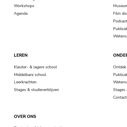
Workshops
Museum
Agenda
Film di
Podcas
Publicat
Wetensc
LEREN
ONDE
Kleuter- & lagere school
Ontdek
Middelbare school
Publicat
Leerkrachten
Wetensc
Stages & studieverblijven
Stages 
Contact
OVER ONS