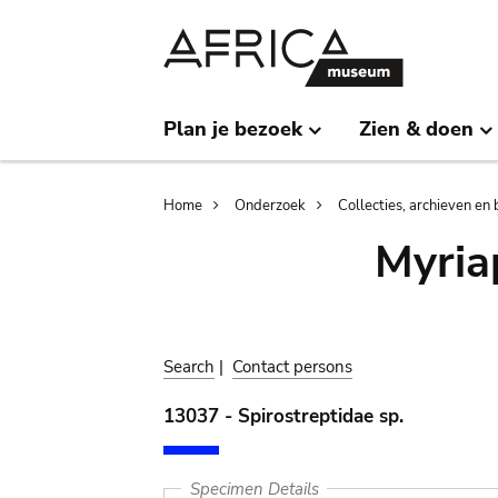
Skip
Skip
to
to
main
search
content
Plan je bezoek
Zien & doen
Breadcrumb
Home
Onderzoek
Collecties, archieven en 
Myria
Search
|
Contact persons
13037 - Spirostreptidae sp.
Specimen Details