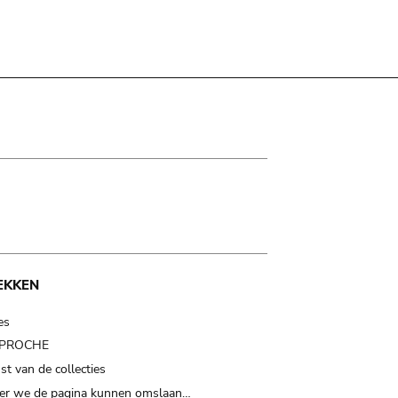
EKKEN
es
t PROCHE
t van de collecties
er we de pagina kunnen omslaan…