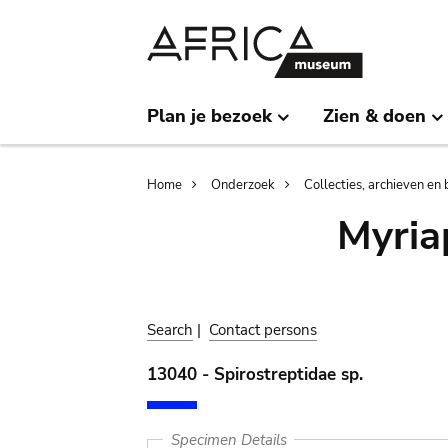
Skip
Skip
to
to
main
search
content
Plan je bezoek
Zien & doen
Breadcrumb
Home
Onderzoek
Collecties, archieven en 
Myria
Search
|
Contact persons
13040 - Spirostreptidae sp.
Specimen Details