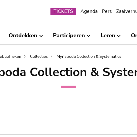
Submenu
TICKETS
Agenda
Pers
Zaalverh
Ontdekken
Participeren
Leren
O
bibliotheken
Collecties
Myriapoda Collection & Systematics
poda Collection & Syste