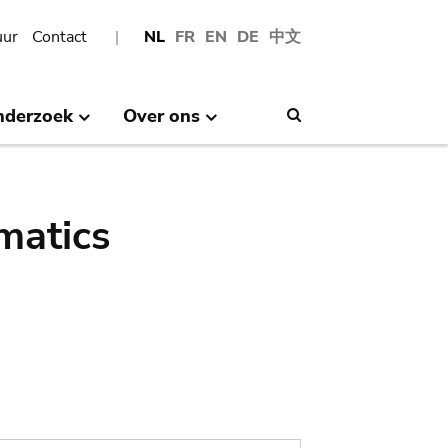
uur
Contact
NL
FR
EN
DE
中文
nderzoek
Over ons
Search
matics