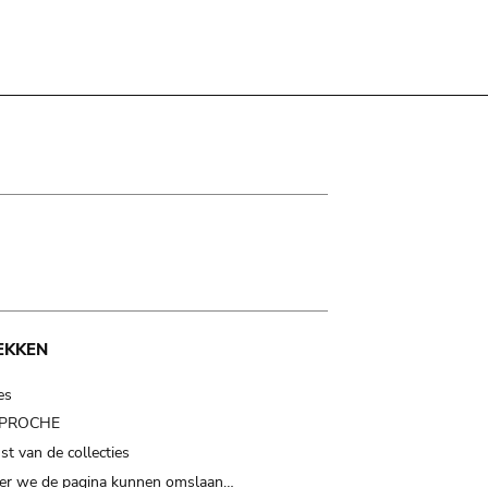
EKKEN
es
t PROCHE
t van de collecties
er we de pagina kunnen omslaan…