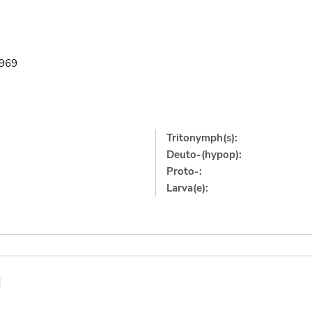
1969
Tritonymph(s):
Deuto-(hypop):
Proto-:
Larva(e):
]