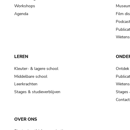
Workshops
Museum
Agenda
Film di
Podcas
Publicat
Wetensc
LEREN
ONDE
Kleuter- & lagere school
Ontdek
Middelbare school
Publicat
Leerkrachten
Wetensc
Stages & studieverblijven
Stages 
Contact
OVER ONS