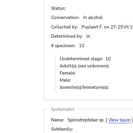
Status:
Conservation:
In alcohol
Collected by:
Puylaert F.
on
27-29.VII.
Determined by:
in
# specimen:
10
Undetermined stage:
10
Adult(s) (sex unknown):
Female:
Male:
Juvenile(s)/Immature(s):
Systematics
Name:
Spirostreptidae sp. [
View taxon
Subfamily: