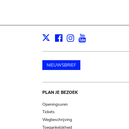
Facebook
Instagram
Youtube
Print
X
NIEUWSBRIEF
Main
PLAN JE BEZOEK
navigation
Openingsuren
Tickets
Wegbeschrijving
Toegankelijkheid