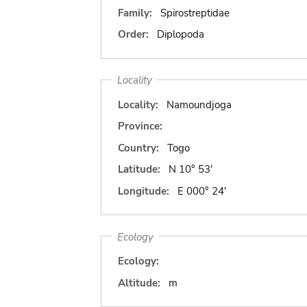
Family:
Spirostreptidae
Order:
Diplopoda
Locality
Locality:
Namoundjoga
Province:
Country:
Togo
Latitude:
N 10° 53'
Longitude:
E 000° 24'
Ecology
Ecology:
Altitude:
m