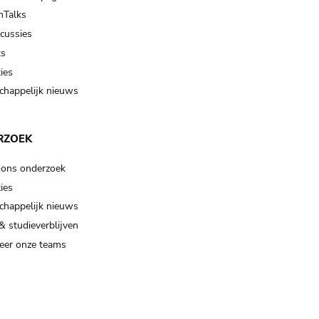
Talks
scussies
ts
ies
happelijk nieuws
RZOEK
 ons onderzoek
ies
happelijk nieuws
& studieverblijven
eer onze teams