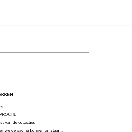
EKKEN
es
t PROCHE
t van de collecties
er we de pagina kunnen omslaan…