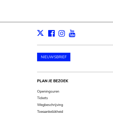
Facebook
Instagram
Youtube
Print
X
NIEUWSBRIEF
Main
PLAN JE BEZOEK
navigation
Openingsuren
Tickets
Wegbeschrijving
Toegankelijkheid