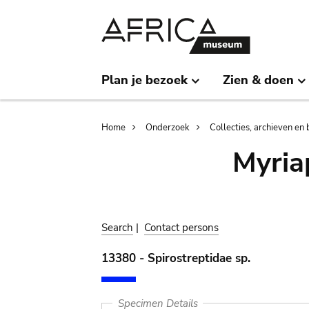
Skip
Skip
to
to
main
search
content
Plan je bezoek
Zien & doen
Breadcrumb
Home
Onderzoek
Collecties, archieven en 
Myria
Search
|
Contact persons
13380 - Spirostreptidae sp.
Specimen Details