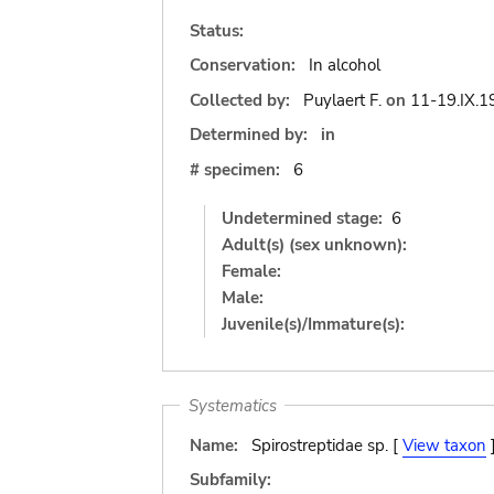
Status:
Conservation:
In alcohol
Collected by:
Puylaert F.
on
11-19.IX.1
Determined by:
in
# specimen:
6
Undetermined stage:
6
Adult(s) (sex unknown):
Female:
Male:
Juvenile(s)/Immature(s):
Systematics
Name:
Spirostreptidae sp. [
View taxon
Subfamily: