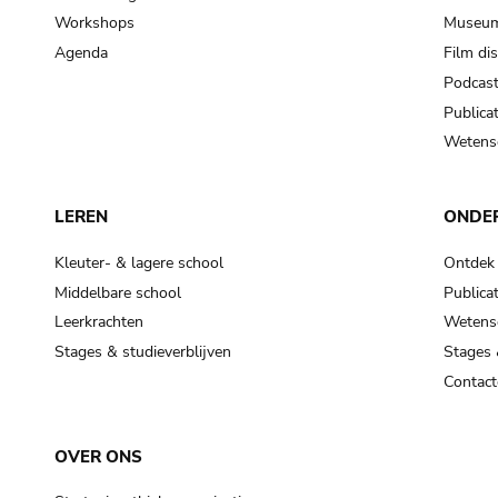
Workshops
Museum
Agenda
Film di
Podcas
Publicat
Wetensc
LEREN
ONDE
Kleuter- & lagere school
Ontdek
Middelbare school
Publicat
Leerkrachten
Wetensc
Stages & studieverblijven
Stages 
Contact
OVER ONS