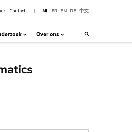
uur
Contact
NL
FR
EN
DE
中文
nderzoek
Over ons
Search
matics