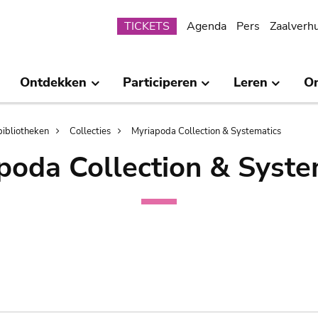
Submenu
TICKETS
Agenda
Pers
Zaalverh
Ontdekken
Participeren
Leren
O
bibliotheken
Collecties
Myriapoda Collection & Systematics
poda Collection & Syste