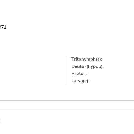
971
Tritonymph(s):
Deuto-(hypop):
Proto-:
Larva(e):
]