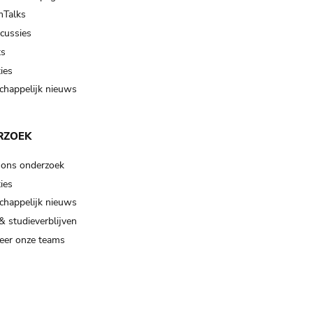
Talks
scussies
ts
ies
happelijk nieuws
RZOEK
 ons onderzoek
ies
happelijk nieuws
& studieverblijven
eer onze teams