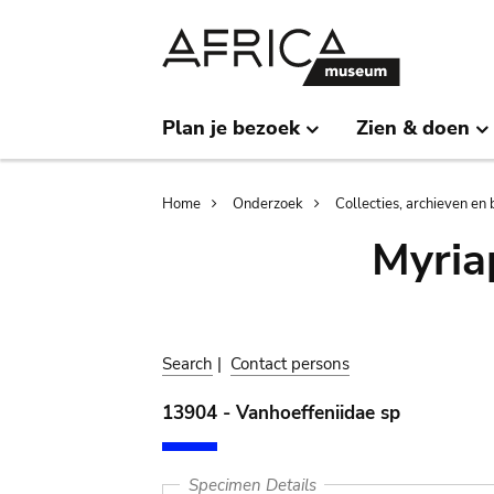
Skip
Skip
to
to
main
search
content
Plan je bezoek
Zien & doen
Breadcrumb
Home
Onderzoek
Collecties, archieven en 
Myria
Search
|
Contact persons
13904 - Vanhoeffeniidae sp
Specimen Details