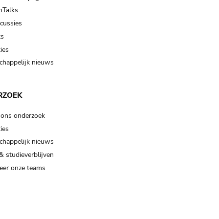
Talks
scussies
ts
ies
happelijk nieuws
RZOEK
 ons onderzoek
ies
happelijk nieuws
& studieverblijven
eer onze teams