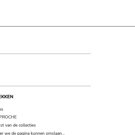
EKKEN
es
t PROCHE
t van de collecties
er we de pagina kunnen omslaan…