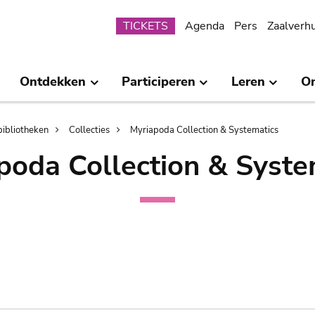
Submenu
TICKETS
Agenda
Pers
Zaalverh
Ontdekken
Participeren
Leren
O
bibliotheken
Collecties
Myriapoda Collection & Systematics
poda Collection & Syste