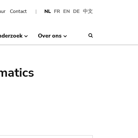
uur
Contact
NL
FR
EN
DE
中文
nderzoek
Over ons
Search
matics