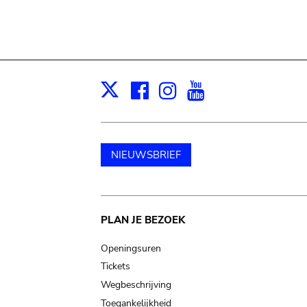
Facebook
Instagram
Youtube
Print
X
NIEUWSBRIEF
Main
PLAN JE BEZOEK
navigation
Openingsuren
Tickets
Wegbeschrijving
Toegankelijkheid