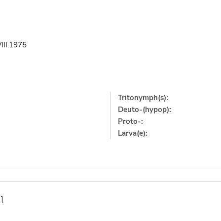
VIII.1975
Tritonymph(s):
Deuto-(hypop):
Proto-:
Larva(e):
]