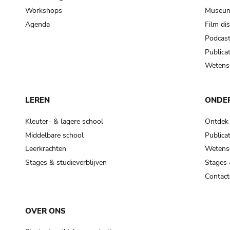
Workshops
Museum
Agenda
Film di
Podcas
Publicat
Wetensc
LEREN
ONDE
Kleuter- & lagere school
Ontdek
Middelbare school
Publicat
Leerkrachten
Wetensc
Stages & studieverblijven
Stages 
Contact
OVER ONS