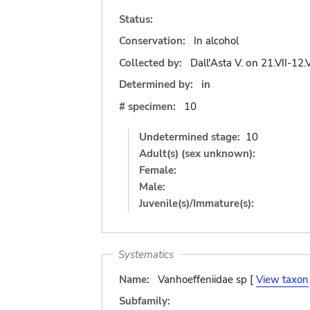
Status:
Conservation:
In alcohol
Collected by:
Dall'Asta V.
on
21.VII-12.
Determined by:
in
# specimen:
10
Undetermined stage:
10
Adult(s) (sex unknown):
Female:
Male:
Juvenile(s)/Immature(s):
Systematics
Name:
Vanhoeffeniidae sp [
View taxon
Subfamily: