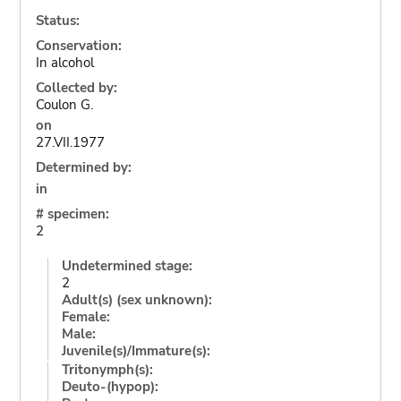
Status:
Conservation:
In alcohol
Collected by:
Coulon G.
on
27.VII.1977
Determined by:
in
# specimen:
2
Undetermined stage:
2
Adult(s) (sex unknown):
Female:
Male:
Juvenile(s)/Immature(s):
Tritonymph(s):
Deuto-(hypop):