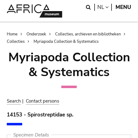
Skip
Skip
Search
LANGUAGE
NL
MENU
to
to
main
search
content
Breadcrumb
Home
Onderzoek
Collecties, archieven en bibliotheken
Collecties
Myriapoda Collection & Systematics
Myriapoda Collection
& Systematics
Search
|
Contact persons
14153 - Spirostreptidae sp.
Specimen Details