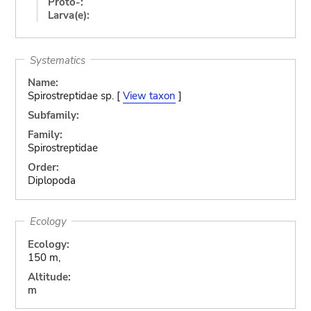
Proto-:
Larva(e):
Systematics
Name:
Spirostreptidae sp. [
View taxon
]
Subfamily:
Family:
Spirostreptidae
Order:
Diplopoda
Ecology
Ecology:
150 m,
Altitude:
m