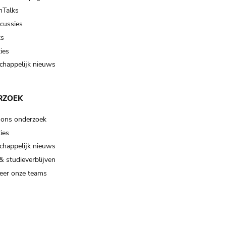
Talks
scussies
ts
ies
happelijk nieuws
RZOEK
 ons onderzoek
ies
happelijk nieuws
& studieverblijven
eer onze teams