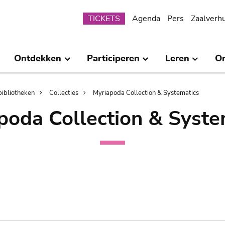
Submenu
TICKETS
Agenda
Pers
Zaalverh
Ontdekken
Participeren
Leren
O
bibliotheken
Collecties
Myriapoda Collection & Systematics
poda Collection & Syste