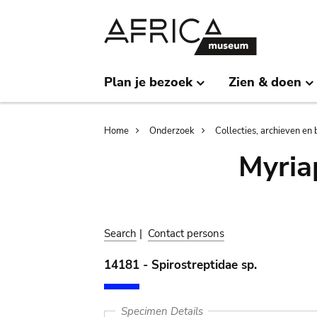
Skip
Skip
to
to
main
search
content
Plan je bezoek
Zien & doen
Breadcrumb
Home
Onderzoek
Collecties, archieven en 
Myria
Search
|
Contact persons
14181 - Spirostreptidae sp.
Specimen Details