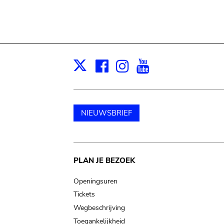
Facebook
Instagram
Youtube
Print
X
NIEUWSBRIEF
Main
PLAN JE BEZOEK
navigation
Openingsuren
Tickets
Wegbeschrijving
Toegankelijkheid