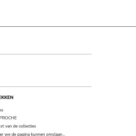
EKKEN
es
t PROCHE
t van de collecties
er we de pagina kunnen omslaan…