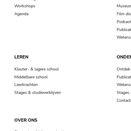
Workshops
Museum
Agenda
Film di
Podcas
Publicat
Wetensc
LEREN
ONDE
Kleuter- & lagere school
Ontdek
Middelbare school
Publicat
Leerkrachten
Wetensc
Stages & studieverblijven
Stages 
Contact
OVER ONS