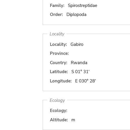
Family:
Spirostreptidae
Order:
Diplopoda
Locality
Locality:
Gabiro
Province:
Country:
Rwanda
Latitude:
S 01° 31'
Longitude:
E 030° 28'
Ecology
Ecology:
Altitude:
m