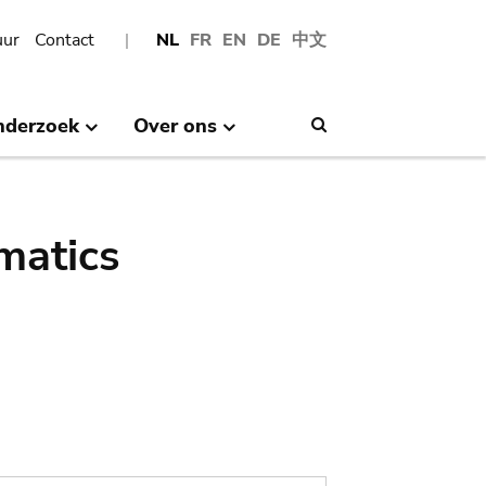
uur
Contact
NL
FR
EN
DE
中文
nderzoek
Over ons
Search
matics