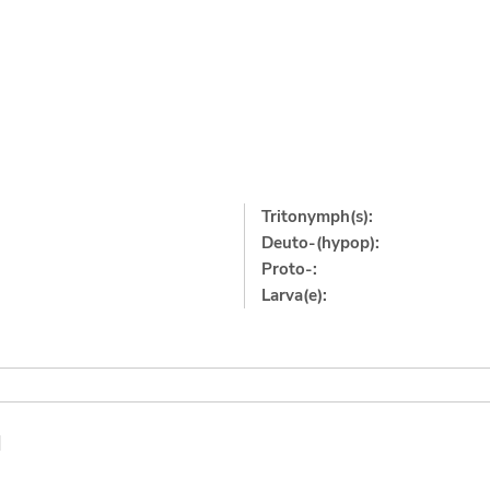
Tritonymph(s):
Deuto-(hypop):
Proto-:
Larva(e):
]