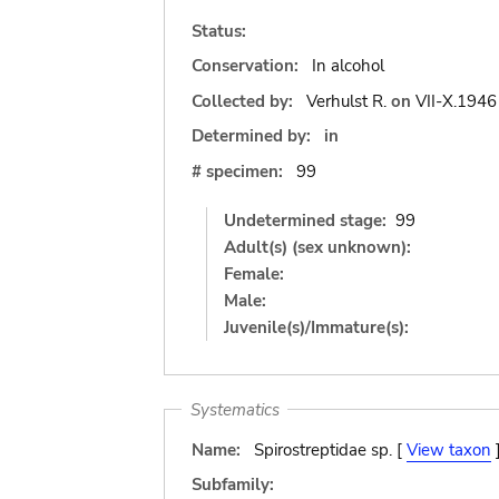
Status:
Conservation:
In alcohol
Collected by:
Verhulst R.
on
VII-X.1946
Determined by:
in
# specimen:
99
Undetermined stage:
99
Adult(s) (sex unknown):
Female:
Male:
Juvenile(s)/Immature(s):
Systematics
Name:
Spirostreptidae sp. [
View taxon
Subfamily: