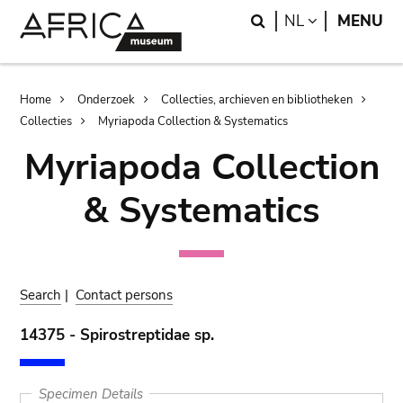
Skip
Skip
Search
LANGUAGE
NL
MENU
to
to
main
search
content
Breadcrumb
Home
Onderzoek
Collecties, archieven en bibliotheken
Collecties
Myriapoda Collection & Systematics
Myriapoda Collection
& Systematics
Search
|
Contact persons
14375 - Spirostreptidae sp.
Specimen Details