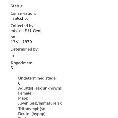
Status:
Conservation:
In alcohol
Collected by:
mission R.U. Gent,
on
13.VIII.1979
Determined by:
in
# specimen:
6
Undetermined stage:
6
Adult(s) (sex unknown):
Female:
Male:
Juvenile(s)/Immature(s):
Tritonymph(s):
Deuto-(hypop):