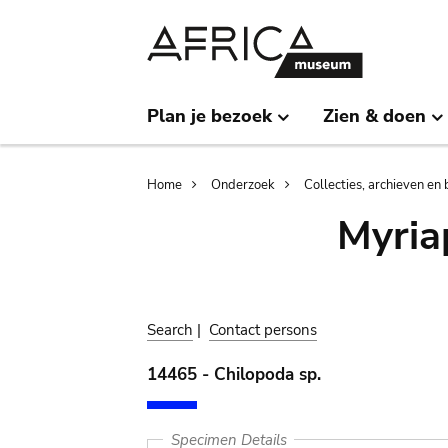
Skip
Skip
to
to
main
search
content
Plan je bezoek
Zien & doen
Breadcrumb
Home
Onderzoek
Collecties, archieven en 
Myria
Search
|
Contact persons
14465 - Chilopoda sp.
Specimen Details