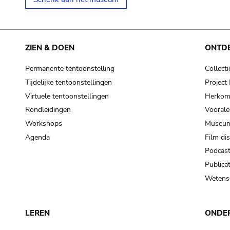
ZIEN & DOEN
ONTD
Permanente tentoonstelling
Collecti
Tijdelijke tentoonstellingen
Projec
Virtuele tentoonstellingen
Herkoms
Rondleidingen
Voorale
Workshops
Museum
Agenda
Film di
Podcas
Publicat
Wetensc
LEREN
ONDE