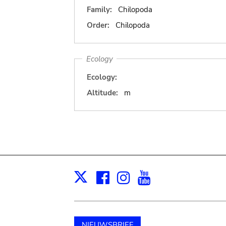
Family:
Chilopoda
Order:
Chilopoda
Ecology
Ecology:
Altitude:
m
Facebook
Instagram
Youtube
Print
X
NIEUWSBRIEF