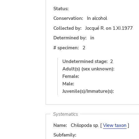
Status:
Conservation:
In alcohol
Collected by:
Jocqué R.
on
1.XI.1977
Determined by:
in
# specimen:
2
Undetermined stage:
2
Adult(s) (sex unknown):
Female:
Male:
Juvenile(s)/Immature(s):
Systematics
Name:
Chilopoda sp. [
View taxon
]
Subfamily: