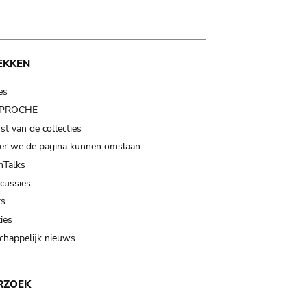
EKKEN
es
t PROCHE
t van de collecties
er we de pagina kunnen omslaan…
Talks
scussies
ts
ies
happelijk nieuws
RZOEK