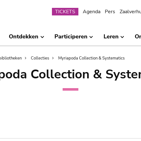
Submenu
TICKETS
Agenda
Pers
Zaalverh
Ontdekken
Participeren
Leren
O
bibliotheken
Collecties
Myriapoda Collection & Systematics
poda Collection & Syste