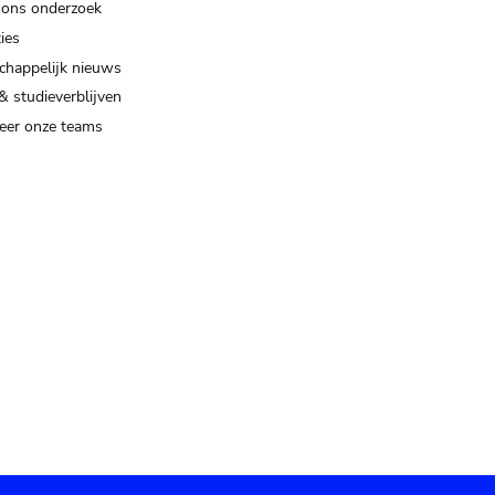
 ons onderzoek
ies
happelijk nieuws
& studieverblijven
eer onze teams