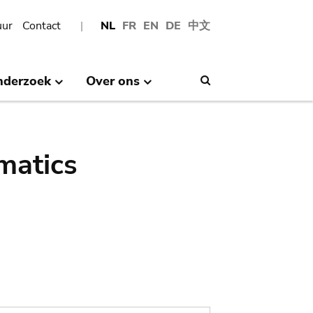
uur
Contact
NL
FR
EN
DE
中文
nderzoek
Over ons
Search
matics