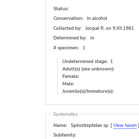
Status:
Conservation:
In alcohol
Collected by:
Jocqué R.
on
9.XII.1981
Determined by:
in
# specimen:
1
Undetermined stage:
1
Adult(s) (sex unknown):
Female:
Male:
Juvenile(s)/Immature(s):
Systematics
Name:
Spirostreptidae sp. [
View taxon
Subfamily: