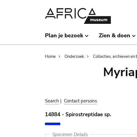
Skip
Skip
to
to
main
search
content
Plan je bezoek
Zien & doen
Breadcrumb
Home
Onderzoek
Collecties, archieven en 
Myria
Search
|
Contact persons
14884 - Spirostreptidae sp.
Specimen Details