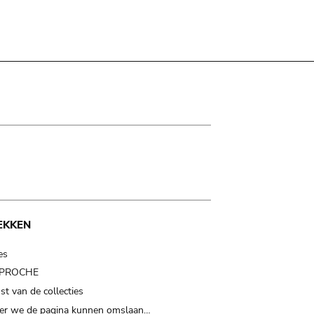
EKKEN
es
t PROCHE
t van de collecties
er we de pagina kunnen omslaan…