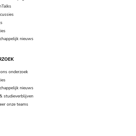
Talks
scussies
ts
ies
happelijk nieuws
RZOEK
 ons onderzoek
ies
happelijk nieuws
& studieverblijven
eer onze teams