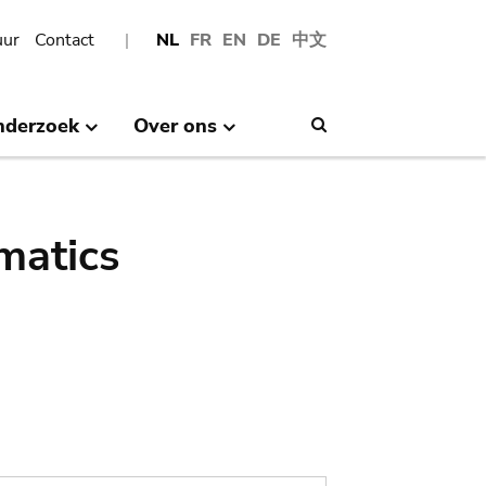
uur
Contact
NL
FR
EN
DE
中文
nderzoek
Over ons
Search
matics