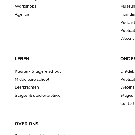
Workshops
Museum
Agenda
Film di
Podcas
Publicat
Wetensc
LEREN
ONDE
Kleuter- & lagere school
Ontdek
Middelbare school
Publicat
Leerkrachten
Wetensc
Stages & studieverblijven
Stages 
Contact
OVER ONS