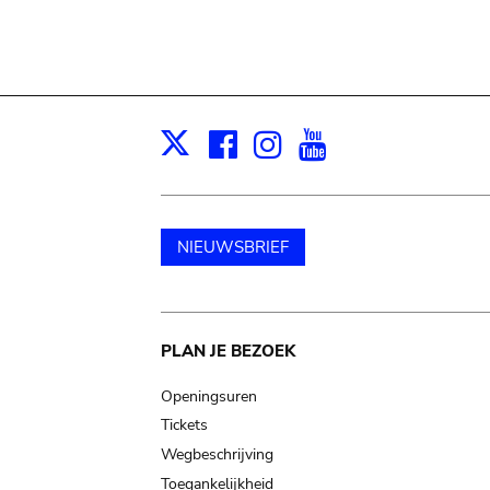
Facebook
Instagram
Youtube
Print
X
NIEUWSBRIEF
Main
PLAN JE BEZOEK
navigation
Openingsuren
Tickets
Wegbeschrijving
Toegankelijkheid