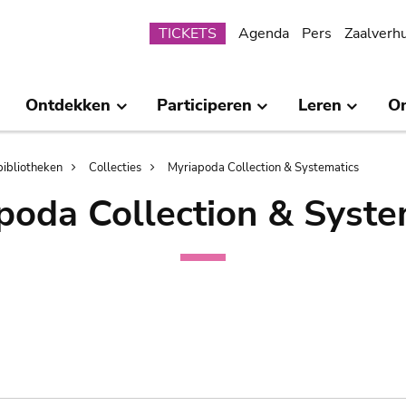
Submenu
TICKETS
Agenda
Pers
Zaalverh
Ontdekken
Participeren
Leren
O
bibliotheken
Collecties
Myriapoda Collection & Systematics
poda Collection & Syste