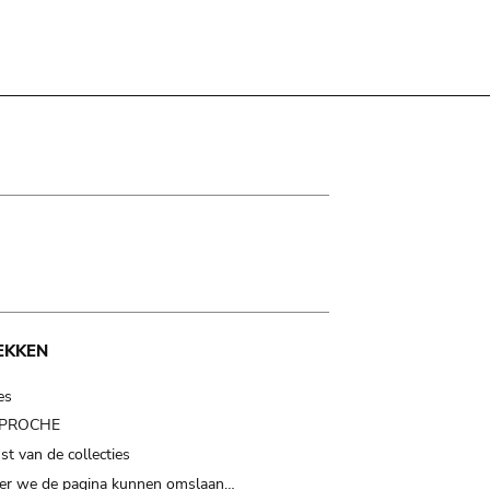
EKKEN
es
t PROCHE
t van de collecties
er we de pagina kunnen omslaan…