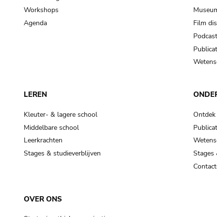
Workshops
Museum
Agenda
Film di
Podcas
Publicat
Wetensc
LEREN
ONDE
Kleuter- & lagere school
Ontdek
Middelbare school
Publicat
Leerkrachten
Wetensc
Stages & studieverblijven
Stages 
Contact
OVER ONS