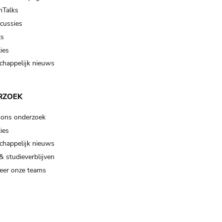
Talks
scussies
ts
ies
happelijk nieuws
RZOEK
 ons onderzoek
ies
happelijk nieuws
& studieverblijven
eer onze teams