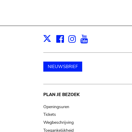
Facebook
Instagram
Youtube
Print
X
NIEUWSBRIEF
Main
PLAN JE BEZOEK
navigation
Openingsuren
Tickets
Wegbeschrijving
Toegankelijkheid