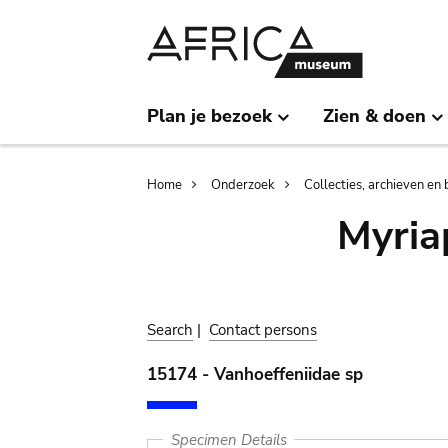
Skip
Skip
to
to
main
search
content
Plan je bezoek
Zien & doen
Breadcrumb
Home
Onderzoek
Collecties, archieven en 
Myria
Search
|
Contact persons
15174 - Vanhoeffeniidae sp
Specimen Details