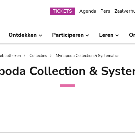
Submenu
TICKETS
Agenda
Pers
Zaalverh
Ontdekken
Participeren
Leren
O
bibliotheken
Collecties
Myriapoda Collection & Systematics
poda Collection & Syste