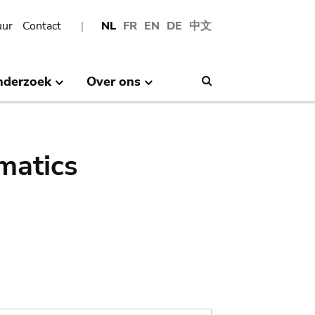
uur
Contact
NL
FR
EN
DE
中文
nderzoek
Over ons
Search
matics