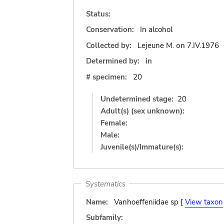
Status:
Conservation:
In alcohol
Collected by:
Lejeune M.
on
7.IV.1976
Determined by:
in
# specimen:
20
Undetermined stage:
20
Adult(s) (sex unknown):
Female:
Male:
Juvenile(s)/Immature(s):
Systematics
Name:
Vanhoeffeniidae sp [
View taxon
Subfamily: