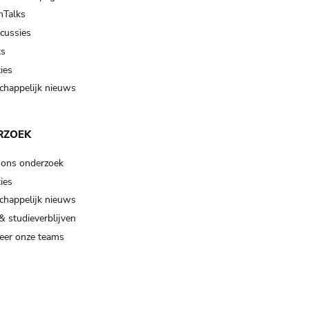
Talks
scussies
ts
ies
happelijk nieuws
RZOEK
 ons onderzoek
ies
happelijk nieuws
& studieverblijven
eer onze teams