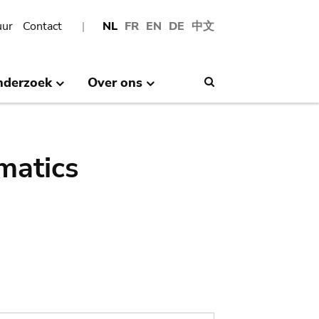
uur
Contact
NL
FR
EN
DE
中文
nderzoek
Over ons
Search
matics