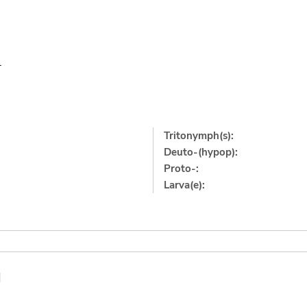
1
Tritonymph(s):
Deuto-(hypop):
Proto-:
Larva(e):
]