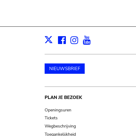
Facebook
Instagram
Youtube
Print
X
NIEUWSBRIEF
Main
PLAN JE BEZOEK
navigation
Openingsuren
Tickets
Wegbeschrijving
Toegankelijkheid