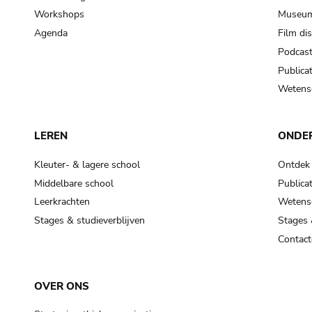
Workshops
Museum
Agenda
Film di
Podcas
Publicat
Wetensc
LEREN
ONDE
Kleuter- & lagere school
Ontdek
Middelbare school
Publicat
Leerkrachten
Wetensc
Stages & studieverblijven
Stages 
Contact
OVER ONS