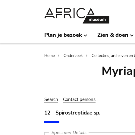
Skip
Skip
to
to
main
search
content
Plan je bezoek
Zien & doen
Breadcrumb
Home
Onderzoek
Collecties, archieven en 
Myria
Search
|
Contact persons
12 - Spirostreptidae sp.
Specimen Details