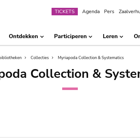
Submenu
TICKETS
Agenda
Pers
Zaalverh
Ontdekken
Participeren
Leren
O
bibliotheken
Collecties
Myriapoda Collection & Systematics
poda Collection & Syste