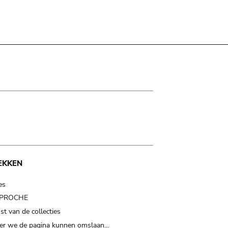
EKKEN
es
t PROCHE
t van de collecties
er we de pagina kunnen omslaan…