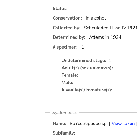
Status:
Conservation:
In alcohol
Collected by:
Schouteden H.
on
IV.192
Determined by:
Attems
in
1934
# specimen:
1
Undetermined stage:
1
Adult(s) (sex unknown):
Female:
Male:
Juvenile(s)/Immature(s):
Systematics
Name:
Spirostreptidae sp. [
View taxon
Subfamily: