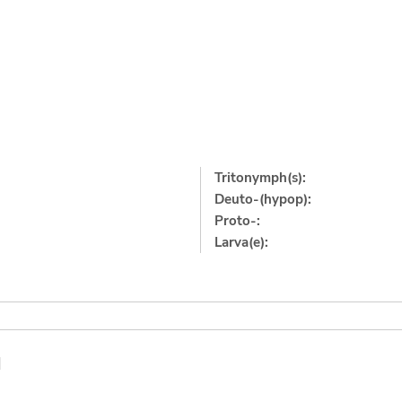
Tritonymph(s):
Deuto-(hypop):
Proto-:
Larva(e):
]