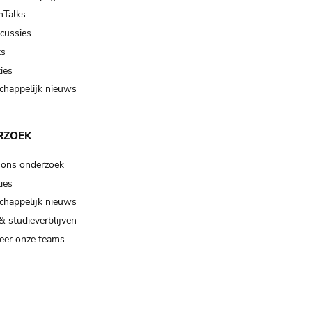
Talks
scussies
ts
ies
happelijk nieuws
RZOEK
 ons onderzoek
ies
happelijk nieuws
& studieverblijven
eer onze teams