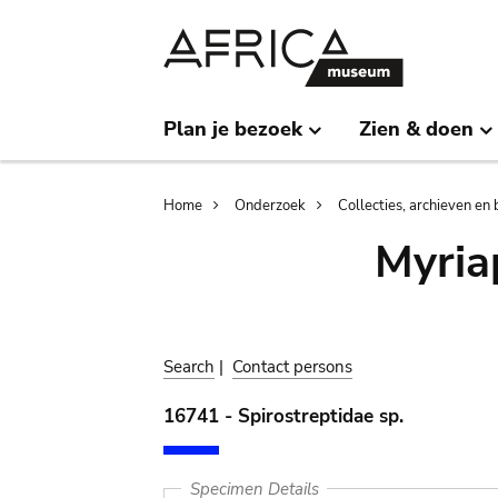
Skip
Skip
to
to
main
search
content
Plan je bezoek
Zien & doen
Breadcrumb
Home
Onderzoek
Collecties, archieven en 
Myria
Search
|
Contact persons
16741 - Spirostreptidae sp.
Specimen Details