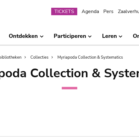
Submenu
TICKETS
Agenda
Pers
Zaalverh
Ontdekken
Participeren
Leren
O
bibliotheken
Collecties
Myriapoda Collection & Systematics
poda Collection & Syste