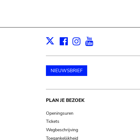
Facebook
Instagram
Youtube
Print
X
NIEUWSBRIEF
Main
PLAN JE BEZOEK
navigation
Openingsuren
Tickets
Wegbeschrijving
Toegankelijkheid