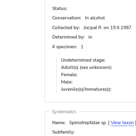
Status:
Conservation:
In alcohol
Collected by:
Jocqué R.
on
19.X.1987
Determined by:
in
# specimen:
1
Undetermined stage:
Adult(s) (sex unknown):
Female:
Male:
Juvenile(s)/Immature(s):
Systematics
Name:
Spirostreptidae sp. [
View taxon
Subfamily: