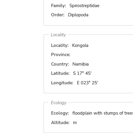
Family:
Spirostreptidae
Order:
Diplopoda
Locality
Locality:
Kongola
Province:
Country:
Namibia
Latitude:
S 17° 45'
Longitude:
E 023° 25'
Ecology
Ecology:
floodplain with stumps of tree
Altitude:
m