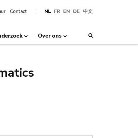
uur
Contact
NL
FR
EN
DE
中文
nderzoek
Over ons
Search
matics