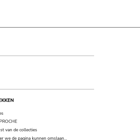
EKKEN
es
t PROCHE
t van de collecties
er we de pagina kunnen omslaan…