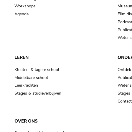
Workshops
Museum
Agenda
Film di
Podcas
Publicat
Wetensc
LEREN
ONDE
Kleuter- & lagere school
Ontdek
Middelbare school
Publicat
Leerkrachten
Wetensc
Stages & studieverblijven
Stages 
Contact
OVER ONS