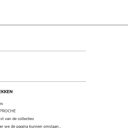
EKKEN
es
t PROCHE
t van de collecties
er we de pagina kunnen omslaan…