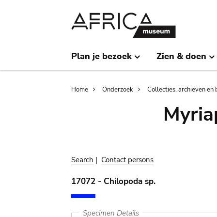
Skip
Skip
to
to
main
search
content
Plan je bezoek
Zien & doen
Breadcrumb
Home
Onderzoek
Collecties, archieven en 
Myria
Search
|
Contact persons
17072 - Chilopoda sp.
Specimen Details