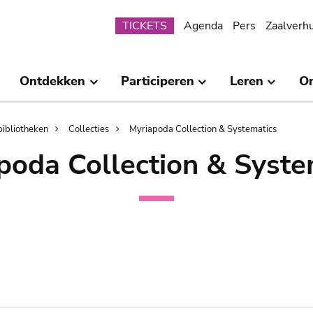
Submenu
TICKETS
Agenda
Pers
Zaalverh
Ontdekken
Participeren
Leren
O
bibliotheken
Collecties
Myriapoda Collection & Systematics
poda Collection & Syste