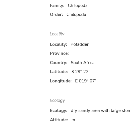
Family:
Chilopoda
Order:
Chilopoda
Locality
Locality:
Pofadder
Province:
Country:
South Africa
Latitude:
S 29° 22'
Longitude:
E 019° 07'
Ecology
Ecology:
dry sandy area with large sto
Altitude:
m