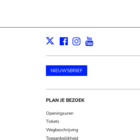
Facebook
Instagram
Youtube
Print
X
NIEUWSBRIEF
Main
PLAN JE BEZOEK
navigation
Openingsuren
Tickets
Wegbeschrijving
Toegankelijkheid