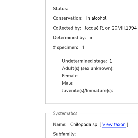
Status:
Conservation:
In alcohol
Collected by:
Jocqué R.
on
20.VIII.1994
Determined by:
in
# specimen:
1
Undetermined stage:
1
Adult(s) (sex unknown):
Female:
Male:
Juvenile(s)/Immature(s):
Systematics
Name:
Chilopoda sp. [
View taxon
]
Subfamily: