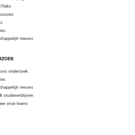
Talks
scussies
ts
ies
happelijk nieuws
RZOEK
 ons onderzoek
ies
happelijk nieuws
& studieverblijven
eer onze teams