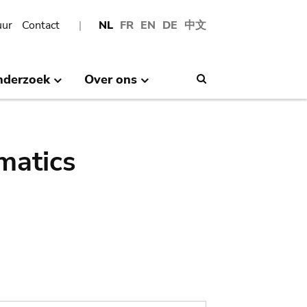
uur
Contact
NL
FR
EN
DE
中文
nderzoek
Over ons
Search
matics