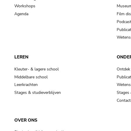
Workshops
Museum
Agenda
Film di
Podcas
Publicat
Wetensc
LEREN
ONDE
Kleuter- & lagere school
Ontdek
Middelbare school
Publicat
Leerkrachten
Wetensc
Stages & studieverblijven
Stages 
Contact
OVER ONS