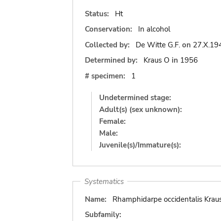
Status:
Ht
Conservation:
In alcohol
Collected by:
De Witte G.F.
on
27.X.19
Determined by:
Kraus O
in
1956
# specimen:
1
Undetermined stage:
Adult(s) (sex unknown):
Female:
Male:
Juvenile(s)/Immature(s):
Systematics
Name:
Rhamphidarpe occidentalis Krau
Subfamily: