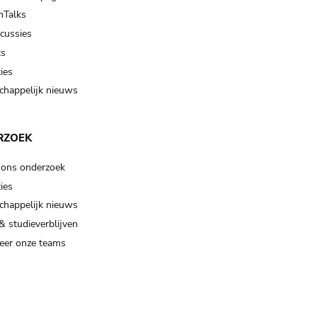
Talks
scussies
ts
ies
happelijk nieuws
RZOEK
 ons onderzoek
ies
happelijk nieuws
& studieverblijven
eer onze teams