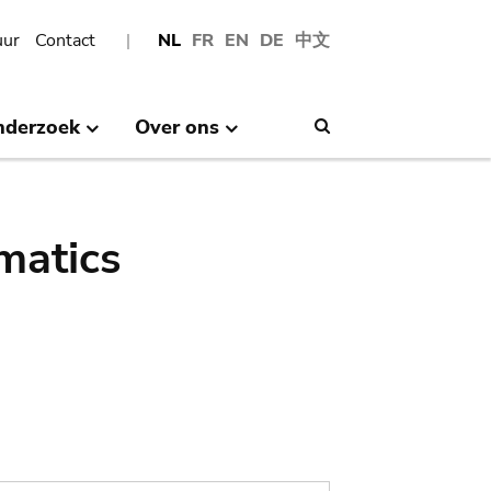
uur
Contact
NL
FR
EN
DE
中文
nderzoek
Over ons
Search
matics