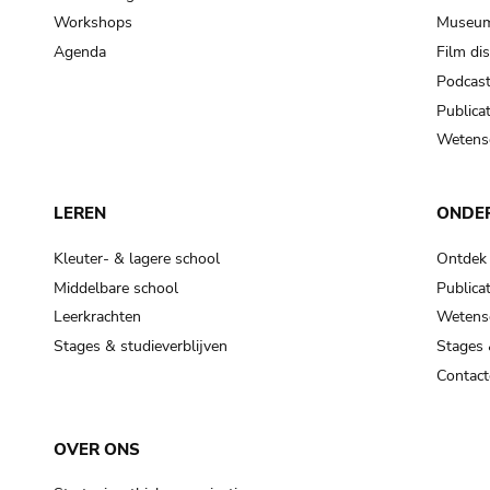
Workshops
Museum
Agenda
Film di
Podcas
Publicat
Wetensc
LEREN
ONDE
Kleuter- & lagere school
Ontdek
Middelbare school
Publicat
Leerkrachten
Wetensc
Stages & studieverblijven
Stages 
Contact
OVER ONS