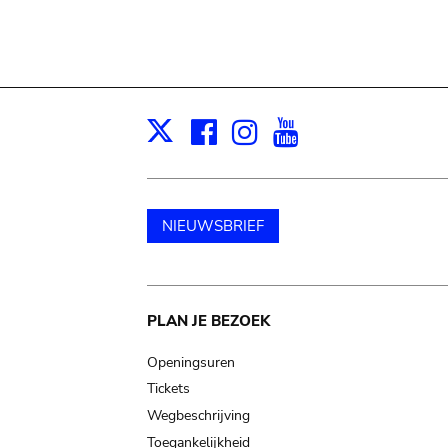
Facebook
Instagram
Youtube
Print
X
NIEUWSBRIEF
Main
PLAN JE BEZOEK
navigation
Openingsuren
Tickets
Wegbeschrijving
Toegankelijkheid