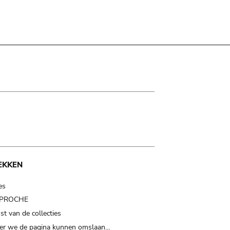
EKKEN
es
t PROCHE
t van de collecties
er we de pagina kunnen omslaan…