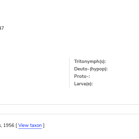
47
Tritonymph(s):
Deuto-(hypop):
Proto-:
Larva(e):
s, 1956 [
View taxon
]