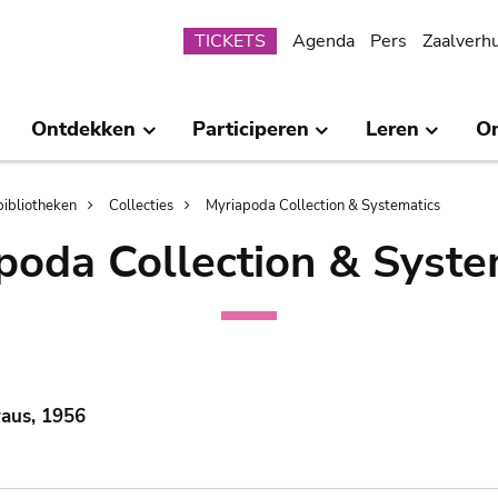
Submenu
TICKETS
Agenda
Pers
Zaalverh
Ontdekken
Participeren
Leren
O
bibliotheken
Collecties
Myriapoda Collection & Systematics
poda Collection & Syste
raus, 1956