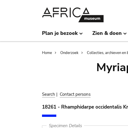
Skip
Skip
to
to
main
search
content
Plan je bezoek
Zien & doen
Breadcrumb
Home
Onderzoek
Collecties, archieven en 
Myria
Search
|
Contact persons
18261 - Rhamphidarpe occidentalis K
Specimen Details