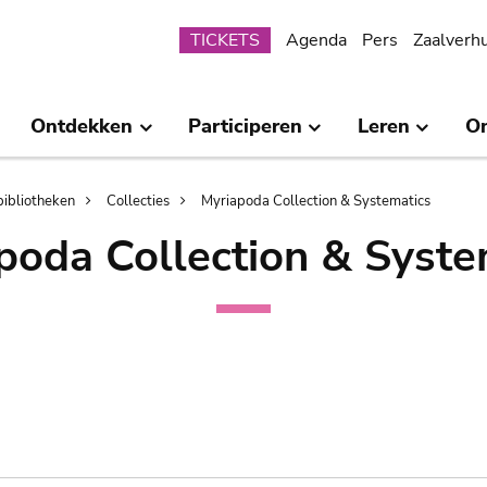
Submenu
TICKETS
Agenda
Pers
Zaalverh
Ontdekken
Participeren
Leren
O
bibliotheken
Collecties
Myriapoda Collection & Systematics
poda Collection & Syste