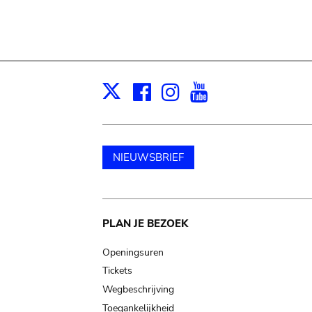
Facebook
Instagram
Youtube
Print
X
NIEUWSBRIEF
Main
PLAN JE BEZOEK
navigation
Openingsuren
Tickets
Wegbeschrijving
Toegankelijkheid