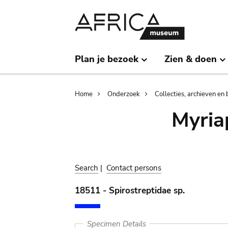
Skip
Skip
to
to
main
search
content
Plan je bezoek
Zien & doen
Breadcrumb
Home
Onderzoek
Collecties, archieven en 
Myria
Search
|
Contact persons
18511 - Spirostreptidae sp.
Specimen Details