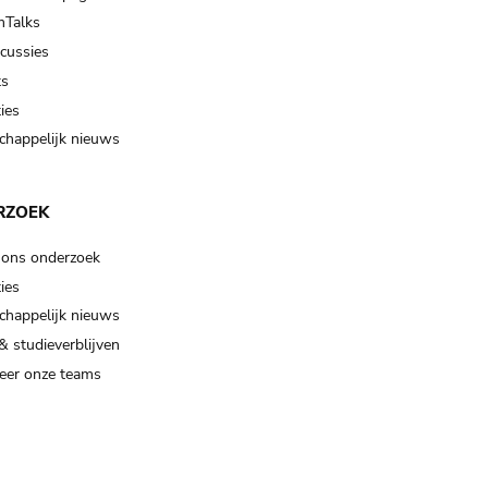
Talks
scussies
ts
ies
happelijk nieuws
RZOEK
 ons onderzoek
ies
happelijk nieuws
& studieverblijven
eer onze teams