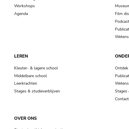
Workshops
Museum
Agenda
Film di
Podcas
Publicat
Wetensc
LEREN
ONDE
Kleuter- & lagere school
Ontdek
Middelbare school
Publicat
Leerkrachten
Wetensc
Stages & studieverblijven
Stages 
Contact
OVER ONS