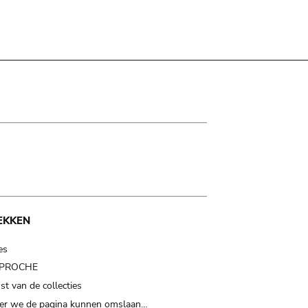
EKKEN
es
t PROCHE
t van de collecties
er we de pagina kunnen omslaan…