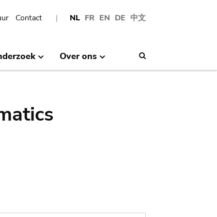
uur
Contact
NL
FR
EN
DE
中文
nderzoek
Over ons
Search
matics