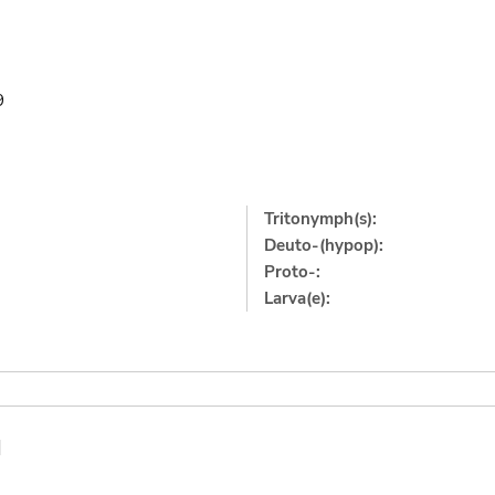
9
Tritonymph(s):
Deuto-(hypop):
Proto-:
Larva(e):
]