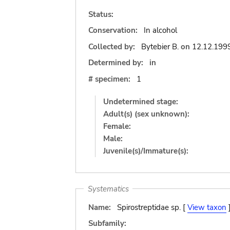
Status:
Conservation:
In alcohol
Collected by:
Bytebier B.
on
12.12.199
Determined by:
in
# specimen:
1
Undetermined stage:
Adult(s) (sex unknown):
Female:
Male:
Juvenile(s)/Immature(s):
Systematics
Name:
Spirostreptidae sp. [
View taxon
Subfamily: