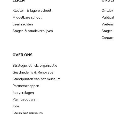
LEREN
ONDE
Kleuter- & lagere school
Ontdek
Middelbare school
Publicat
Leerkrachten
Wetensc
Stages & studieverblijven
Stages 
Contact
OVER ONS
Strategie, ethiek, organisatie
Geschiedenis & Renovatie
Standpunten van het museum
Partnerschappen
Jaarverslagen
Plan gebouwen
Jobs
Steun het museum