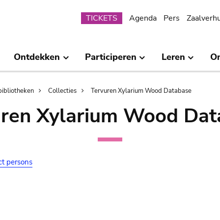
Submenu
TICKETS
Agenda
Pers
Zaalverh
Ontdekken
Participeren
Leren
O
bibliotheken
Collecties
Tervuren Xylarium Wood Database
uren Xylarium Wood Dat
ct persons