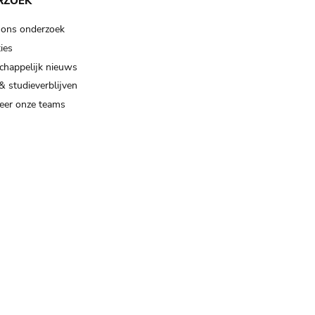
RZOEK
 ons onderzoek
ies
happelijk nieuws
& studieverblijven
eer onze teams