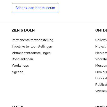
Schenk aan het museum
ZIEN & DOEN
ONTD
Permanente tentoonstelling
Collecti
Tijdelijke tentoonstellingen
Projec
Virtuele tentoonstellingen
Herkoms
Rondleidingen
Voorale
Workshops
Museum
Agenda
Film di
Podcas
Publicat
Wetensc