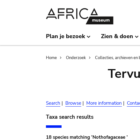
Skip
Skip
to
to
main
search
content
Plan je bezoek
Zien & doen
Breadcrumb
Home
Onderzoek
Collecties, archieven en 
Terv
Search
|
Browse
|
More information
|
Conta
Taxa search results
18 species matching 'Nothofagaceae '