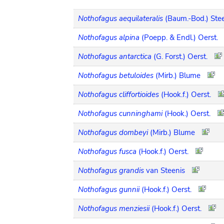
Nothofagus aequilateralis
(Baum.-Bod.) Ste
Nothofagus alpina
(Poepp. & Endl.) Oerst.
Nothofagus antarctica
(G. Forst.) Oerst.
Nothofagus betuloides
(Mirb.) Blume
Nothofagus cliffortioides
(Hook.f.) Oerst.
Nothofagus cunninghami
(Hook.) Oerst.
Nothofagus dombeyi
(Mirb.) Blume
Nothofagus fusca
(Hook.f.) Oerst.
Nothofagus grandis
van Steenis
Nothofagus gunnii
(Hook.f.) Oerst.
Nothofagus menziesii
(Hook.f.) Oerst.