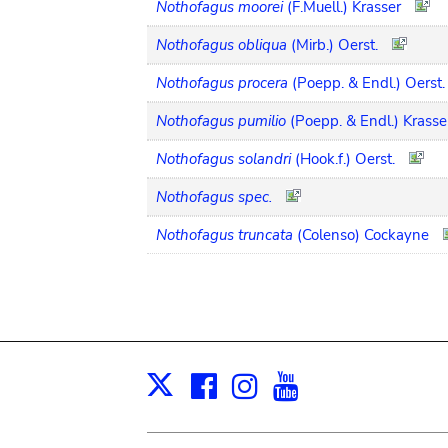
Nothofagus moorei
(F.Muell.) Krasser
Nothofagus obliqua
(Mirb.) Oerst.
Nothofagus procera
(Poepp. & Endl.) Oerst.
Nothofagus pumilio
(Poepp. & Endl.) Krasse
Nothofagus solandri
(Hook.f.) Oerst.
Nothofagus spec.
Nothofagus truncata
(Colenso) Cockayne
Facebook
Instagram
Youtube
Print
X