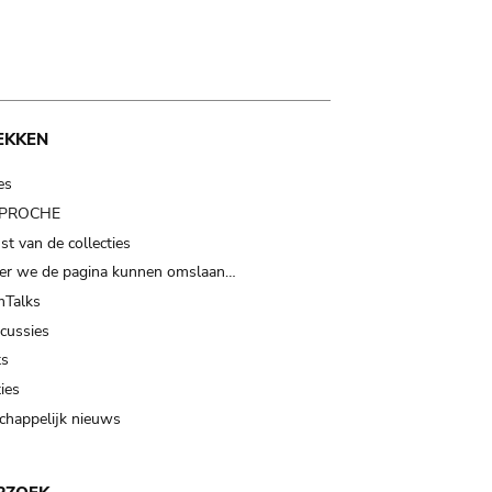
EKKEN
es
t PROCHE
t van de collecties
er we de pagina kunnen omslaan…
Talks
scussies
ts
ies
happelijk nieuws