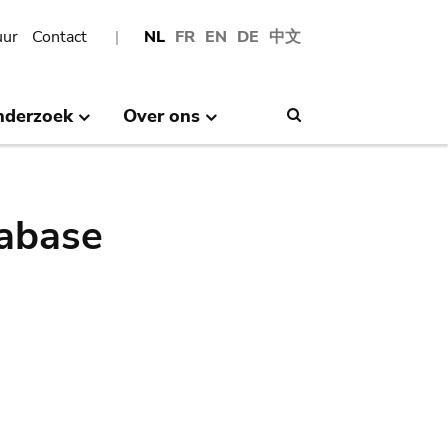
uur
Contact
NL
FR
EN
DE
中文
nderzoek
Over ons
Search
abase